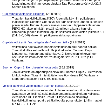
sillä punanuttujen sopimuspelaajien joukkoon nimensä tuorempina
tapauksina ovat kirjanneet puolustaja Tatu Forsberg sekä hyökkääjä
Santeri Salminen.
Cup-taipale voittoisasti liikkeelle!
(28.8.2019)
Titaanien keskiviikkoiltana KSOY Areenalla käyntiin polkaisema
jääkiekkoilun Suomen Cup-taival sai juuri sellaisen lähdön, kuten sen
pitikin saada. Punanuttujen vieraaksi saapunut lappeenrantalainen
PEPO HC jaksoi nimittäin pistää isännilleen aikansa kunnolla
kampoihin, jääden kuitenkin lopulta selkeästi kotkalaisten jalkoihin 5-1
(2-1, 3-0, 0-0) –lukemiin päättyneessä kamppailussa.
Cup-taistot käyntiin ”rautaliigalaisten” kohtaamisilla
(27.8.2019)
Voittotilinsä edeltävässä harjoitusottelussaan auki saanut Kotkan
Titaanit aloittaa kuluvalla viikolla jääkiekkoilun Suomen Cup-
taipaleensa, kun punanutut kohtaavat 2. kierroksen lohkovaiheen
otteluissa vastaan asettuvat ”rautaliigalaiset” PEPO HC:n ja HC
Vantaan.
Suomen Cupin 2. kierroksen lohkot arvottu
(25.8.2019)
Jääkiekkoliitto on arponut jääkiekkoilun Suomen Cupin 2. kierroksen
lohkot. Kotkan Titaanit miehittää lohkoa 6, yhdessä HC Vantaan ja
lappeenrantalaisen PEPO HC:n kanssa.
Voittotili auki yhtä vaille tusinan osuman illassa
(21.8.2019)
Titaanit onnistui kuluvan kauden kolmannessa harjoitusottelussaan
avaamaan voittotilinsä sekä makselemaan kalavelkojaan Kotkassa
vierailleelle HC Giantsille. Peräti 11 täysosumaa sisältänyt
keskiviikkoillan kamppailu päättyi lopulta punanuttujen juhliin maalein
6-5 (3-2, 2-1, 1-2)!