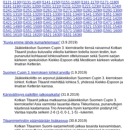
[1121-1130]
[1131-1140]
[1141-1150]
[1151-1160]
[1161-1170]
[1171-1180]
[1181-1190]
[1191-1200]
[1201-1210]
[1211-1220]
[1221-1230]
[1231-1240]
[1241-1250]
[1251-1260]
[1261-1270]
[1271-1280]
[1281-1290]
[1291-1300]
[1301-1310]
[1311-1320]
[1321-1330]
[1331-1340]
[1341-1350]
[1351-1360]
[1361-1370]
[1371-1380]
[1381-1390]
[1391-1400]
[1401-1410]
[1411-1420]
[1421-1430]
[1431-1440]
[1441-1450]
[1451-1460]
[1461-1470]
[1471-1480]
[1481-1490]
[1491-1500]
[1501-1510]
[1511-1520]
[1521-1530]
[1531-1540]
[1541-1550]
[1551-1560]
[1561-1570]
[1571-1580]
[1581-1590]
[1591-1600]
[1601-1610]
[1611-1620]
[1621-1630]
[1631-1636]
”Kuvia emme lähde kumartelemaan”
(3.9.2019)
Jääkiekkoilun Suomen Cupin 3. kierrokselle tiensä raivannut Kotkan
Titaanit joutuu kuluvalla viikolla kahteen todella isoon testiin, kun
punanutut kohtaavat lohkovaiheen otteluissaan sekä Suomi-sarjan
kärkeen spekuloidun Kiekko-Espoon että Mestiksen kärkeen veikatun
Imatran Ketterän.
Suomen Cupin 3. kierroksen lohkot arvottu
(1.9.2019)
Jääkiekkoliitto on arponut jääkiekkoilun Suomen Cupin 3. kierroksen
lohkot. Kotkan Titaanit miehittää lohkoa 5, yhdessä Kiekko-Espoon ja
Imatran Ketterän kanssa.
Kärsivällisyys palkittiin jatkopaikalla!
(31.8.2019)
Kotkan Titaanit jatkaa matkaansa jääkiekkoilun Suomen Cupin 3.
kierrokselle! Asia varmistui lauantai-iltana Tikkurilassa, punanuttujen
käydessä kaatamassa Trio Areenalla hyvin kampoihin pistänyt HC
Vantaa lopulta selkein 2-6 (1-0, 0-1, 1-5) –lukemin.
Titaanimiehistön päämäärään lisäkasvua
(30.8.2019)
Kotkan Titaanien Suomi-sarjamiehistö jatkaa tasaista kasvamistaan,