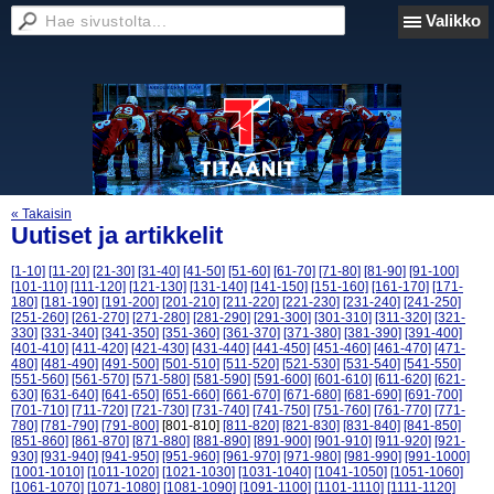
Valikko
« Takaisin
Uutiset ja artikkelit
[1-10]
[11-20]
[21-30]
[31-40]
[41-50]
[51-60]
[61-70]
[71-80]
[81-90]
[91-100]
[101-110]
[111-120]
[121-130]
[131-140]
[141-150]
[151-160]
[161-170]
[171-
180]
[181-190]
[191-200]
[201-210]
[211-220]
[221-230]
[231-240]
[241-250]
[251-260]
[261-270]
[271-280]
[281-290]
[291-300]
[301-310]
[311-320]
[321-
330]
[331-340]
[341-350]
[351-360]
[361-370]
[371-380]
[381-390]
[391-400]
[401-410]
[411-420]
[421-430]
[431-440]
[441-450]
[451-460]
[461-470]
[471-
480]
[481-490]
[491-500]
[501-510]
[511-520]
[521-530]
[531-540]
[541-550]
[551-560]
[561-570]
[571-580]
[581-590]
[591-600]
[601-610]
[611-620]
[621-
630]
[631-640]
[641-650]
[651-660]
[661-670]
[671-680]
[681-690]
[691-700]
[701-710]
[711-720]
[721-730]
[731-740]
[741-750]
[751-760]
[761-770]
[771-
780]
[781-790]
[791-800]
[801-810]
[811-820]
[821-830]
[831-840]
[841-850]
[851-860]
[861-870]
[871-880]
[881-890]
[891-900]
[901-910]
[911-920]
[921-
930]
[931-940]
[941-950]
[951-960]
[961-970]
[971-980]
[981-990]
[991-1000]
[1001-1010]
[1011-1020]
[1021-1030]
[1031-1040]
[1041-1050]
[1051-1060]
[1061-1070]
[1071-1080]
[1081-1090]
[1091-1100]
[1101-1110]
[1111-1120]