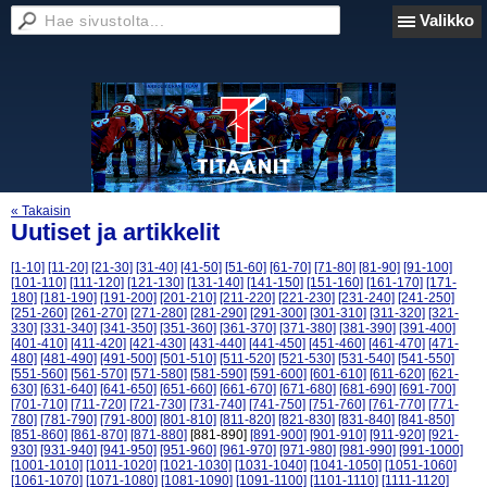
Valikko
« Takaisin
Uutiset ja artikkelit
[1-10]
[11-20]
[21-30]
[31-40]
[41-50]
[51-60]
[61-70]
[71-80]
[81-90]
[91-100]
[101-110]
[111-120]
[121-130]
[131-140]
[141-150]
[151-160]
[161-170]
[171-
180]
[181-190]
[191-200]
[201-210]
[211-220]
[221-230]
[231-240]
[241-250]
[251-260]
[261-270]
[271-280]
[281-290]
[291-300]
[301-310]
[311-320]
[321-
330]
[331-340]
[341-350]
[351-360]
[361-370]
[371-380]
[381-390]
[391-400]
[401-410]
[411-420]
[421-430]
[431-440]
[441-450]
[451-460]
[461-470]
[471-
480]
[481-490]
[491-500]
[501-510]
[511-520]
[521-530]
[531-540]
[541-550]
[551-560]
[561-570]
[571-580]
[581-590]
[591-600]
[601-610]
[611-620]
[621-
630]
[631-640]
[641-650]
[651-660]
[661-670]
[671-680]
[681-690]
[691-700]
[701-710]
[711-720]
[721-730]
[731-740]
[741-750]
[751-760]
[761-770]
[771-
780]
[781-790]
[791-800]
[801-810]
[811-820]
[821-830]
[831-840]
[841-850]
[851-860]
[861-870]
[871-880]
[881-890]
[891-900]
[901-910]
[911-920]
[921-
930]
[931-940]
[941-950]
[951-960]
[961-970]
[971-980]
[981-990]
[991-1000]
[1001-1010]
[1011-1020]
[1021-1030]
[1031-1040]
[1041-1050]
[1051-1060]
[1061-1070]
[1071-1080]
[1081-1090]
[1091-1100]
[1101-1110]
[1111-1120]