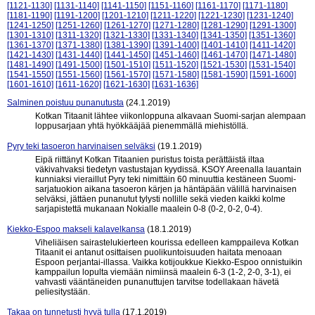
[1121-1130]
[1131-1140]
[1141-1150]
[1151-1160]
[1161-1170]
[1171-1180]
[1181-1190]
[1191-1200]
[1201-1210]
[1211-1220]
[1221-1230]
[1231-1240]
[1241-1250]
[1251-1260]
[1261-1270]
[1271-1280]
[1281-1290]
[1291-1300]
[1301-1310]
[1311-1320]
[1321-1330]
[1331-1340]
[1341-1350]
[1351-1360]
[1361-1370]
[1371-1380]
[1381-1390]
[1391-1400]
[1401-1410]
[1411-1420]
[1421-1430]
[1431-1440]
[1441-1450]
[1451-1460]
[1461-1470]
[1471-1480]
[1481-1490]
[1491-1500]
[1501-1510]
[1511-1520]
[1521-1530]
[1531-1540]
[1541-1550]
[1551-1560]
[1561-1570]
[1571-1580]
[1581-1590]
[1591-1600]
[1601-1610]
[1611-1620]
[1621-1630]
[1631-1636]
Salminen poistuu punanutusta
(24.1.2019)
Kotkan Titaanit lähtee viikonloppuna alkavaan Suomi-sarjan alempaan
loppusarjaan yhtä hyökkääjää pienemmällä miehistöllä.
Pyry teki tasoeron harvinaisen selväksi
(19.1.2019)
Eipä riittänyt Kotkan Titaanien puristus toista perättäistä iltaa
väkivahvaksi tiedetyn vastustajan kyydissä. KSOY Areenalla lauantain
kunniaksi vieraillut Pyry teki nimittäin 60 minuuttia kestäneen Suomi-
sarjatuokion aikana tasoeron kärjen ja häntäpään välillä harvinaisen
selväksi, jättäen punanutut tylysti nollille sekä vieden kaikki kolme
sarjapistettä mukanaan Nokialle maalein 0-8 (0-2, 0-2, 0-4).
Kiekko-Espoo makseli kalavelkansa
(18.1.2019)
Viheliäisen sairastelukierteen kourissa edelleen kamppaileva Kotkan
Titaanit ei antanut osittaisen puolikuntoisuuden haitata menoaan
Espoon perjantai-illassa. Vaikka kotijoukkue Kiekko-Espoo onnistuikin
kamppailun lopulta viemään nimiinsä maalein 6-3 (1-2, 2-0, 3-1), ei
vahvasti vääntäneiden punanuttujen tarvitse todellakaan hävetä
peliesitystään.
Takaa on tunnetusti hyvä tulla
(17.1.2019)