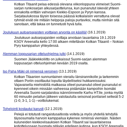
Kotkan Titaanit pelaa edessä olevana viikonloppuna viimeiset Suomi-
sarjan runkosarjan alkusarjaottelunsa, kun punanutut iskevät yhteen
ennakolta erittäin vahvojen Kiekko-Espoon ja Pyryn kanssa.
Sarjataulukossa täysin toisessa päässä kotkalaisiin verrattuna olevat
ryhmät eivät ole mitään helppoja paloja purtaviksi, mutta niinhän sitä
sanotaan, että takaa on tunnetusti hyvä tulla.
Joulukuun autoarpajaisten voittajan arvonta on käsillä!
(16.1.2019)
Joulukuun autoarpajaisten voittaja arvotaan lauantaina 19.1.2019
KSOY Areenalla kello 17:00 alkaen miteltävän Kotkan Titaanit – Nokian
Pyry kamppailun yhteydessä.
Alemman loppusarjan otteluohjelma julki
(14.1.2019)
Suomen Jääkiekkoliitto on julkaissut Suomi-sarjan alemman
loppusarjan otteluohjelman kevään 2019 osalta.
Iso Paha Mäki oli nimensä veroinen
(13.1.2019)
Kotkan Titaanien sunnuntainen vierailu länsirannikolle ja tarkemmin
ottaen Poriin osoittautui lopulta täydelliseksi hukkareissuksi.
Vajavaisella miehistöllä matkassa olleet punanutut olleet punanutut ei
kyenneet oikein missään vaiheessa pistämään kampoihin Isomäki
Areenalla Suomi-sarjataistoa isännöinneelle Karhu HT:lle, jonka myötä
60 minuutin pelailun jälkeen valotaululla seisoivat porilaiset selkeät 5-2
(1-0, 3-1, 1-1) –voittolukemat.
Tohelointi kostautui karusti
(12.1.2019)
Pelejä ei totutusti rangaistusaitiosta voiteta ja myös yhdellä tehdyllä
täysosumalla harvoin kamppailua kykenee nimiinsä viemään. Näiden
kuluneiden kiekkoviisauksien Kotkan Titaanit sai lauantaisessa
kotiottelussaan huomata pitävän edelleen kutinsa, kun KSOY Areenalla