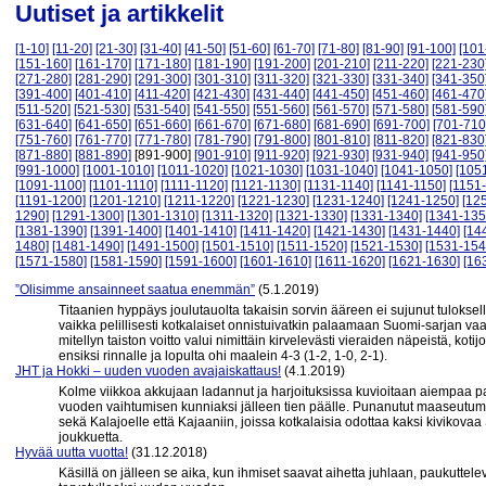
Uutiset ja artikkelit
[1-10]
[11-20]
[21-30]
[31-40]
[41-50]
[51-60]
[61-70]
[71-80]
[81-90]
[91-100]
[101
[151-160]
[161-170]
[171-180]
[181-190]
[191-200]
[201-210]
[211-220]
[221-230
[271-280]
[281-290]
[291-300]
[301-310]
[311-320]
[321-330]
[331-340]
[341-350
[391-400]
[401-410]
[411-420]
[421-430]
[431-440]
[441-450]
[451-460]
[461-470
[511-520]
[521-530]
[531-540]
[541-550]
[551-560]
[561-570]
[571-580]
[581-590
[631-640]
[641-650]
[651-660]
[661-670]
[671-680]
[681-690]
[691-700]
[701-710
[751-760]
[761-770]
[771-780]
[781-790]
[791-800]
[801-810]
[811-820]
[821-830
[871-880]
[881-890]
[891-900]
[901-910]
[911-920]
[921-930]
[931-940]
[941-950
[991-1000]
[1001-1010]
[1011-1020]
[1021-1030]
[1031-1040]
[1041-1050]
[105
[1091-1100]
[1101-1110]
[1111-1120]
[1121-1130]
[1131-1140]
[1141-1150]
[1151
[1191-1200]
[1201-1210]
[1211-1220]
[1221-1230]
[1231-1240]
[1241-1250]
[12
1290]
[1291-1300]
[1301-1310]
[1311-1320]
[1321-1330]
[1331-1340]
[1341-135
[1381-1390]
[1391-1400]
[1401-1410]
[1411-1420]
[1421-1430]
[1431-1440]
[14
1480]
[1481-1490]
[1491-1500]
[1501-1510]
[1511-1520]
[1521-1530]
[1531-154
[1571-1580]
[1581-1590]
[1591-1600]
[1601-1610]
[1611-1620]
[1621-1630]
[16
”Olisimme ansainneet saatua enemmän”
(5.1.2019)
Titaanien hyppäys joulutauolta takaisin sorvin ääreen ei sujunut tuloksel
vaikka pelillisesti kotkalaiset onnistuivatkin palaamaan Suomi-sarjan vaa
mitellyn taiston voitto valui nimittäin kirvelevästi vieraiden näpeistä, k
ensiksi rinnalle ja lopulta ohi maalein 4-3 (1-2, 1-0, 2-1).
JHT ja Hokki – uuden vuoden avajaiskattaus!
(4.1.2019)
Kolme viikkoa akkujaan ladannut ja harjoituksissa kuvioitaan aiempaa p
vuoden vaihtumisen kunniaksi jälleen tien päälle. Punanutut maaseutum
sekä Kalajoelle että Kajaaniin, joissa kotkalaisia odottaa kaksi kivikova
joukkuetta.
Hyvää uutta vuotta!
(31.12.2018)
Käsillä on jälleen se aika, kun ihmiset saavat aihetta juhlaan, paukuttelev