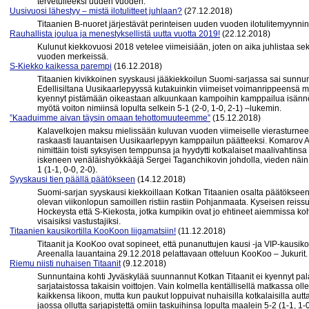
tervetulleeksi uuden vuoden.
Uusivuosi lähestyy – mistä ilotulitteet juhlaan?
(27.12.2018)
Titaanien B-nuoret järjestävät perinteisen uuden vuoden ilotulitemyynni
Rauhallista joulua ja menestyksellistä uutta vuotta 2019!
(22.12.2018)
Kulunut kiekkovuosi 2018 vetelee viimeisiään, joten on aika juhlistaa se
vuoden merkeissä.
S-Kiekko kaikessa parempi
(16.12.2018)
Titaanien kivikkoinen syyskausi jääkiekkoilun Suomi-sarjassa sai sunnu
Edellisiltana Uusikaarlepyyssä kutakuinkin viimeiset voimanrippeensä me
kyennyt pistämään oikeastaan alkuunkaan kampoihin kamppailua isännöin
myötä voiton nimiinsä lopulta selkein 5-1 (2-0, 1-0, 2-1) –lukemin.
”Kaaduimme aivan täysin omaan tehottomuuteemme”
(15.12.2018)
Kalavelkojen maksu mielissään kuluvan vuoden viimeiselle vierasturneell
raskaasti lauantaisen Uusikaarlepyyn kamppailun päätteeksi. Komarov A
nimittäin toisti syksyisen temppunsa ja hyydytti kotkalaiset maalivahtin
iskeneen venäläishyökkääjä Sergei Taganchikovin johdolla, vieden näin 
1 (1-1, 0-0, 2-0).
Syyskausi tien päällä päätökseen
(14.12.2018)
Suomi-sarjan syyskausi kiekkoillaan Kotkan Titaanien osalta päätökseen t
olevan viikonlopun samoillen ristiin rastiin Pohjanmaata. Kyseisen reissu
Hockeysta että S-Kiekosta, jotka kumpikin ovat jo ehtineet aiemmissa koh
visaisiksi vastustajiksi.
Titaanien kausikortilla KooKoon liigamatsiin!
(11.12.2018)
Titaanit ja KooKoo ovat sopineet, että punanuttujen kausi -ja VIP-kausiko
Areenalla lauantaina 29.12.2018 pelattavaan otteluun KooKoo – Jukurit.
Riemu niisti nuhaisen Titaanit
(9.12.2018)
Sunnuntaina kohti Jyväskylää suunnannut Kotkan Titaanit ei kyennyt p
sarjataistossa takaisin voittojen. Vain kolmella kentällisellä matkassa olle
kaikkensa likoon, mutta kun paukut loppuivat nuhaisilla kotkalaisilla aut
jaossa ollutta sarjapistettä omiin taskuihinsa lopulta maalein 5-2 (1-1, 1-0