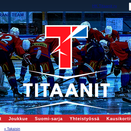
HK Titaanit ry
t
Joukkue
Suomi-sarja
Yhteistyössä
Kausikortit
« Takaisin