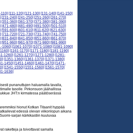
-110]
[111-120]
[121-130]
[131-140]
[141-150]
]
[231-240]
[241-250]
[251-260]
[261-270]
]
[351-360]
[361-370]
[371-380]
[381-390]
]
[471-480]
[481-490]
[491-500]
[501-510]
]
[591-600]
[601-610]
[611-620]
[621-630]
]
[711-720]
[721-730]
[731-740]
[741-750]
]
[831-840]
[841-850]
[851-860]
[861-870]
]
[951-960]
[961-970]
[971-980]
[981-990]
1-1060]
[1061-1070]
[1071-1080]
[1081-1090]
-1160]
[1161-1170]
[1171-1180]
[1181-1190]
51-1260]
[1261-1270]
[1271-1280]
[1281-
0]
[1351-1360]
[1361-1370]
[1371-1380]
41-1450]
[1451-1460]
[1461-1470]
[1471-
0]
[1541-1550]
[1551-1560]
[1561-1570]
31-1636]
lisesti punanuttujen haluamalla tavalla,
timalle tasolle. Pirkonsuon jäähallissa
otijoukkue JHT:n kirmatessa päätöserässä
aremmiksi hionut Kotkan Titaanit hyppää
atkailevat edessä olevan viikonlopun aikana
a Suomi-sarjan kärkikastiin kuuluvaa
at raketteja ja toivottavat samalla