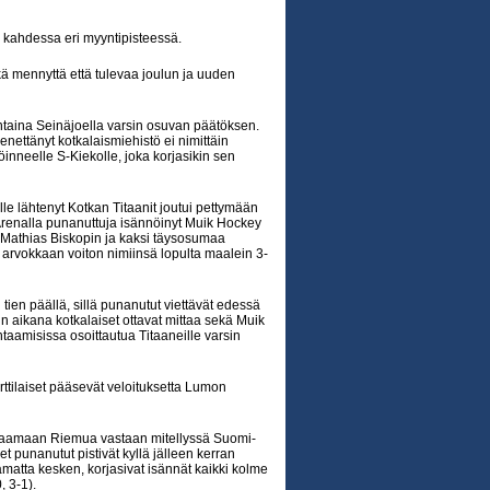
n kahdessa eri myyntipisteessä.
kä mennyttä että tulevaa joulun ja uuden
ntaina Seinäjoella varsin osuvan päätöksen.
nettänyt kotkalaismiehistö ei nimittäin
neelle S-Kiekolle, joka korjasikin sen
e lähtenyt Kotkan Titaanit joutui pettymään
renalla punanuttuja isännöinyt Muik Hockey
sa Mathias Biskopin ja kaksi täysosumaa
arvokkaan voiton nimiinsä lopulta maalein 3-
ien päällä, sillä punanutut viettävät edessä
n aikana kotkalaiset ottavat mittaa sekä Muik
taamisissa osoittautua Titaaneille varsin
rttilaiset pääsevät veloituksetta Lumon
alaamaan Riemua vastaan mitellyssä Suomi-
et punanutut pistivät kyllä jälleen kerran
tamatta kesken, korjasivat isännät kaikki kolme
, 3-1).