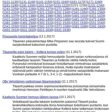
[1121-1130]
[1131-1140]
[1141-1150]
[1151-1160]
[1161-1170]
[1171-1180]
[1181-1190]
[1191-1200]
[1201-1210]
[1211-1220]
[1221-1230]
[1231-1240]
[1241-1250]
[1251-1260]
[1261-1270]
[1271-1280]
[1281-1290]
[1291-1300]
[1301-1310]
[1311-1320]
[1321-1330]
[1331-1340]
[1341-1350]
[1351-1360]
[1361-1370]
[1371-1380]
[1381-1390]
[1391-1400]
[1401-1410]
[1411-1420]
[1421-1430]
[1431-1440]
[1441-1450]
[1451-1460]
[1461-1470]
[1471-1480]
[1481-1490]
[1491-1500]
[1501-1510]
[1511-1520]
[1521-1530]
[1531-1540]
[1541-1550]
[1551-1560]
[1561-1570]
[1571-1580]
[1581-1590]
[1591-1600]
[1601-1610]
[1611-1620]
[1621-1630]
[1631-1636]
Piispaselle toimintakieltoa
(12.1.2017)
Titaanien päävalmentaja Mika Piispanen saa seurata tulevat Suomi-
sarjakoitokset katsomon puolelta.
Titaaneilta paloi käämi – Ketterä korjasi voiton
(11.1.2017)
Kaakkois-Suomen neljäs herruustaisto Suomi-sarjan runkosarjassa oli
kauttaaltaan tasaisin Titaanien ja Ketterän välillä mitelty koitos.
Punanutut onnistuivat tosissaan horjuttamaan nimivahvaa sarjakärkeä
erityisesti kamppailun toisessa erässä, mutta lopulta imatralaiset
väänsivät pelin väkisin nimiinsä ja veivät kolme sarjapistettä mukanaan
Vuoksen partaalle 4-7 (0-1, 3-4, 1-2) –lopputuloksen kera.
Otto Vehviläinen vartioimaan titaaniveräjää
(11.1.2017)
Titaanit paikkaa omien sopimusveskariensa poissaoloja lainaamalla
riveihinsä Heinolan Peliittojen A-nuorten maalivahti Otto Vehviläisen.
Kaakkois-Suomen herruus jälleen jaossa
(10.1.2017)
Voitokkaasti tauolta takaisin tositoimiin palannut Titaanit joutuu
keskiviikkoiltana kotoisalla Ilona Areenallaan todelliseen puntariin, kun
Suomi-sarjan kiistaton kärkijoukkue Ketterä tulee laittamaan kivikovaan