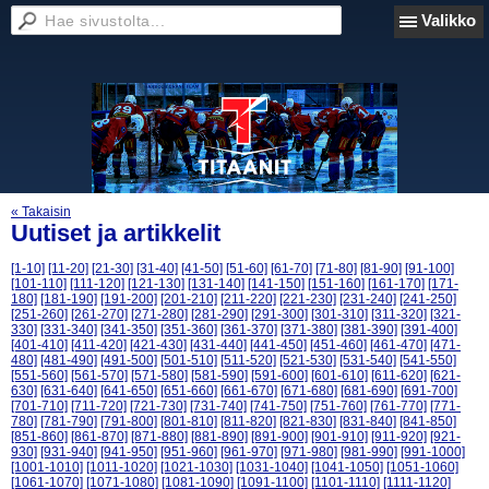
Valikko
« Takaisin
Uutiset ja artikkelit
[1-10]
[11-20]
[21-30]
[31-40]
[41-50]
[51-60]
[61-70]
[71-80]
[81-90]
[91-100]
[101-110]
[111-120]
[121-130]
[131-140]
[141-150]
[151-160]
[161-170]
[171-
180]
[181-190]
[191-200]
[201-210]
[211-220]
[221-230]
[231-240]
[241-250]
[251-260]
[261-270]
[271-280]
[281-290]
[291-300]
[301-310]
[311-320]
[321-
330]
[331-340]
[341-350]
[351-360]
[361-370]
[371-380]
[381-390]
[391-400]
[401-410]
[411-420]
[421-430]
[431-440]
[441-450]
[451-460]
[461-470]
[471-
480]
[481-490]
[491-500]
[501-510]
[511-520]
[521-530]
[531-540]
[541-550]
[551-560]
[561-570]
[571-580]
[581-590]
[591-600]
[601-610]
[611-620]
[621-
630]
[631-640]
[641-650]
[651-660]
[661-670]
[671-680]
[681-690]
[691-700]
[701-710]
[711-720]
[721-730]
[731-740]
[741-750]
[751-760]
[761-770]
[771-
780]
[781-790]
[791-800]
[801-810]
[811-820]
[821-830]
[831-840]
[841-850]
[851-860]
[861-870]
[871-880]
[881-890]
[891-900]
[901-910]
[911-920]
[921-
930]
[931-940]
[941-950]
[951-960]
[961-970]
[971-980]
[981-990]
[991-1000]
[1001-1010]
[1011-1020]
[1021-1030]
[1031-1040]
[1041-1050]
[1051-1060]
[1061-1070]
[1071-1080]
[1081-1090]
[1091-1100]
[1101-1110]
[1111-1120]