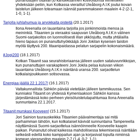
punanuttujen ottavan jo kahdeksannen kotivoittonsa viimeiseen
yhdeksään peliin, kun Kotkassa vieraillut Uleåborg A.I.K joutui kovan
taistelun jälkeen toteamaan isännät paremmakseen maalein 4-2 (2-1,
1-0, 1-1).
Tarjolla juhlahumua ja arvokkaita pisteitä
(20.1.2017)
Ilona Areenalla on lauantaina tarjolla jos jonkinmoista menoa ja
meininkiä. Titaanien ja vieraaksi saapuvan Uleåborg A.I.K:n välinen
Suomi-sarjakoitos on luonnollisesti illan ykkösjuttu, mutta yhtälailla
hieno tapaus on punanuttuhyökkääjä Joni Jokilan kyseisen taiston
myötä täyttyvä 200. titaanipaidassa pelatun sarjapelin kokonaismäärä.
#Jogi200
(18.1.2017)
Kotkan Titaanit saa seurahistoriaansa jälleen uuden sataluvunrikkojan,
kun punanuttujen varakapteeni Joni Jokila pelaa kuluvan viikon
lauantaina Uleåborg A.I.K:n isäntänä uransa 200. sarjaottelun
kotkalaisjoukkueen sotisovassa.
Energiaa jäällä 22.1.2017!
(16.1.2017)
Valtakunnallista Sähkön päivää vietetään jälleen tammikuussa. Sen
kunniaksi Titaanit on yhdessä Kymenlaakson Sähkön kanssa
järjestämässä koko perheen yleisöluistelutapahtumaa Ilona Areenalla
sunnuntaina 22.1.2017.
Titaanit murskasi Kooveen!
(15.1.2017)
Jori Sainion tuurauskeikka Titaanien päävalmentaja sai mitä
parhaimman lähdön, kun kotkalaiset kävivät sunnuntaina Tampereella
näyttämässä Suomi-sarjaottelua isännöinneelle Kooveelle kaapin
paikan. Punanutut olivat kaikessa mahdollisessa tekemisessä isäntiään
selkeästi edellä koko kamppailun ajan ja korjasivat lopulta nimiinsä
komean vierasvoiton maalein 2-7 (1-4, 0-2, 1-1).