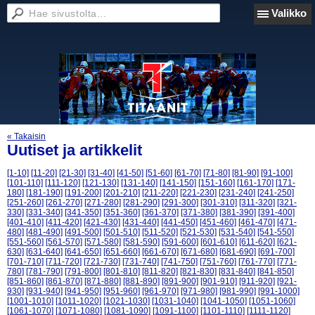
Valikko
« Takaisin
Uutiset ja artikkelit
[1-10]
[11-20]
[21-30]
[31-40]
[41-50]
[51-60]
[61-70]
[71-80]
[81-90]
[91-100]
[101-110]
[111-120]
[121-130]
[131-140]
[141-150]
[151-160]
[161-170]
[171-
180]
[181-190]
[191-200]
[201-210]
[211-220]
[221-230]
[231-240]
[241-250]
[251-260]
[261-270]
[271-280]
[281-290]
[291-300]
[301-310]
[311-320]
[321-
330]
[331-340]
[341-350]
[351-360]
[361-370]
[371-380]
[381-390]
[391-400]
[401-410]
[411-420]
[421-430]
[431-440]
[441-450]
[451-460]
[461-470]
[471-
480]
[481-490]
[491-500]
[501-510]
[511-520]
[521-530]
[531-540]
[541-550]
[551-560]
[561-570]
[571-580]
[581-590]
[591-600]
[601-610]
[611-620]
[621-
630]
[631-640]
[641-650]
[651-660]
[661-670]
[671-680]
[681-690]
[691-700]
[701-710]
[711-720]
[721-730]
[731-740]
[741-750]
[751-760]
[761-770]
[771-
780]
[781-790]
[791-800]
[801-810]
[811-820]
[821-830]
[831-840]
[841-850]
[851-860]
[861-870]
[871-880]
[881-890]
[891-900]
[901-910]
[911-920]
[921-
930]
[931-940]
[941-950]
[951-960]
[961-970]
[971-980]
[981-990]
[991-1000]
[1001-1010]
[1011-1020]
[1021-1030]
[1031-1040]
[1041-1050]
[1051-1060]
[1061-1070]
[1071-1080]
[1081-1090]
[1091-1100]
[1101-1110]
[1111-1120]