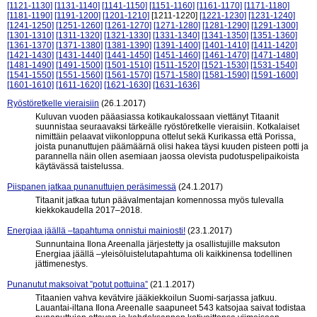
[1121-1130]
[1131-1140]
[1141-1150]
[1151-1160]
[1161-1170]
[1171-1180]
[1181-1190]
[1191-1200]
[1201-1210]
[1211-1220]
[1221-1230]
[1231-1240]
[1241-1250]
[1251-1260]
[1261-1270]
[1271-1280]
[1281-1290]
[1291-1300]
[1301-1310]
[1311-1320]
[1321-1330]
[1331-1340]
[1341-1350]
[1351-1360]
[1361-1370]
[1371-1380]
[1381-1390]
[1391-1400]
[1401-1410]
[1411-1420]
[1421-1430]
[1431-1440]
[1441-1450]
[1451-1460]
[1461-1470]
[1471-1480]
[1481-1490]
[1491-1500]
[1501-1510]
[1511-1520]
[1521-1530]
[1531-1540]
[1541-1550]
[1551-1560]
[1561-1570]
[1571-1580]
[1581-1590]
[1591-1600]
[1601-1610]
[1611-1620]
[1621-1630]
[1631-1636]
Ryöstöretkelle vieraisiin
(26.1.2017)
Kuluvan vuoden pääasiassa kotikaukalossaan viettänyt Titaanit
suunnistaa seuraavaksi tärkeälle ryöstöretkelle vieraisiin. Kotkalaiset
nimittäin pelaavat viikonloppuna ottelut sekä Kurikassa että Porissa,
joista punanuttujen päämäärnä olisi hakea täysi kuuden pisteen potti ja
parannella näin ollen asemiaan jaossa olevista pudotuspelipaikoista
käytävässä taistelussa.
Piispanen jatkaa punanuttujen peräsimessä
(24.1.2017)
Titaanit jatkaa tutun päävalmentajan komennossa myös tulevalla
kiekkokaudella 2017–2018.
Energiaa jäällä –tapahtuma onnistui mainiosti!
(23.1.2017)
Sunnuntaina Ilona Areenalla järjestetty ja osallistujille maksuton
Energiaa jäällä –yleisöluistelutapahtuma oli kaikkinensa todellinen
jättimenestys.
Punanutut maksoivat ”potut pottuina”
(21.1.2017)
Titaanien vahva kevätvire jääkiekkoilun Suomi-sarjassa jatkuu.
Lauantai-iltana Ilona Areenalle saapuneet 543 katsojaa saivat todistaa