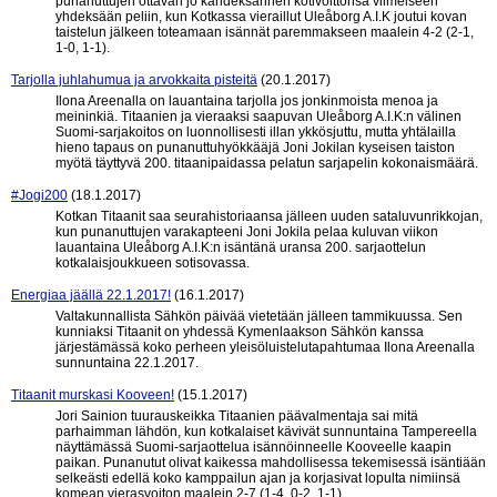
punanuttujen ottavan jo kahdeksannen kotivoittonsa viimeiseen
yhdeksään peliin, kun Kotkassa vieraillut Uleåborg A.I.K joutui kovan
taistelun jälkeen toteamaan isännät paremmakseen maalein 4-2 (2-1,
1-0, 1-1).
Tarjolla juhlahumua ja arvokkaita pisteitä
(20.1.2017)
Ilona Areenalla on lauantaina tarjolla jos jonkinmoista menoa ja
meininkiä. Titaanien ja vieraaksi saapuvan Uleåborg A.I.K:n välinen
Suomi-sarjakoitos on luonnollisesti illan ykkösjuttu, mutta yhtälailla
hieno tapaus on punanuttuhyökkääjä Joni Jokilan kyseisen taiston
myötä täyttyvä 200. titaanipaidassa pelatun sarjapelin kokonaismäärä.
#Jogi200
(18.1.2017)
Kotkan Titaanit saa seurahistoriaansa jälleen uuden sataluvunrikkojan,
kun punanuttujen varakapteeni Joni Jokila pelaa kuluvan viikon
lauantaina Uleåborg A.I.K:n isäntänä uransa 200. sarjaottelun
kotkalaisjoukkueen sotisovassa.
Energiaa jäällä 22.1.2017!
(16.1.2017)
Valtakunnallista Sähkön päivää vietetään jälleen tammikuussa. Sen
kunniaksi Titaanit on yhdessä Kymenlaakson Sähkön kanssa
järjestämässä koko perheen yleisöluistelutapahtumaa Ilona Areenalla
sunnuntaina 22.1.2017.
Titaanit murskasi Kooveen!
(15.1.2017)
Jori Sainion tuurauskeikka Titaanien päävalmentaja sai mitä
parhaimman lähdön, kun kotkalaiset kävivät sunnuntaina Tampereella
näyttämässä Suomi-sarjaottelua isännöinneelle Kooveelle kaapin
paikan. Punanutut olivat kaikessa mahdollisessa tekemisessä isäntiään
selkeästi edellä koko kamppailun ajan ja korjasivat lopulta nimiinsä
komean vierasvoiton maalein 2-7 (1-4, 0-2, 1-1).