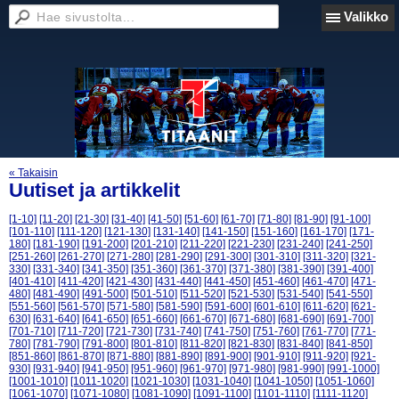
Valikko
« Takaisin
Uutiset ja artikkelit
[1-10]
[11-20]
[21-30]
[31-40]
[41-50]
[51-60]
[61-70]
[71-80]
[81-90]
[91-100]
[101-110]
[111-120]
[121-130]
[131-140]
[141-150]
[151-160]
[161-170]
[171-
180]
[181-190]
[191-200]
[201-210]
[211-220]
[221-230]
[231-240]
[241-250]
[251-260]
[261-270]
[271-280]
[281-290]
[291-300]
[301-310]
[311-320]
[321-
330]
[331-340]
[341-350]
[351-360]
[361-370]
[371-380]
[381-390]
[391-400]
[401-410]
[411-420]
[421-430]
[431-440]
[441-450]
[451-460]
[461-470]
[471-
480]
[481-490]
[491-500]
[501-510]
[511-520]
[521-530]
[531-540]
[541-550]
[551-560]
[561-570]
[571-580]
[581-590]
[591-600]
[601-610]
[611-620]
[621-
630]
[631-640]
[641-650]
[651-660]
[661-670]
[671-680]
[681-690]
[691-700]
[701-710]
[711-720]
[721-730]
[731-740]
[741-750]
[751-760]
[761-770]
[771-
780]
[781-790]
[791-800]
[801-810]
[811-820]
[821-830]
[831-840]
[841-850]
[851-860]
[861-870]
[871-880]
[881-890]
[891-900]
[901-910]
[911-920]
[921-
930]
[931-940]
[941-950]
[951-960]
[961-970]
[971-980]
[981-990]
[991-1000]
[1001-1010]
[1011-1020]
[1021-1030]
[1031-1040]
[1041-1050]
[1051-1060]
[1061-1070]
[1071-1080]
[1081-1090]
[1091-1100]
[1101-1110]
[1111-1120]