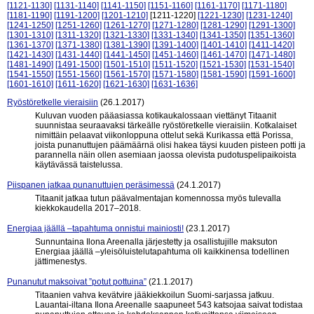
[1121-1130]
[1131-1140]
[1141-1150]
[1151-1160]
[1161-1170]
[1171-1180]
[1181-1190]
[1191-1200]
[1201-1210]
[1211-1220]
[1221-1230]
[1231-1240]
[1241-1250]
[1251-1260]
[1261-1270]
[1271-1280]
[1281-1290]
[1291-1300]
[1301-1310]
[1311-1320]
[1321-1330]
[1331-1340]
[1341-1350]
[1351-1360]
[1361-1370]
[1371-1380]
[1381-1390]
[1391-1400]
[1401-1410]
[1411-1420]
[1421-1430]
[1431-1440]
[1441-1450]
[1451-1460]
[1461-1470]
[1471-1480]
[1481-1490]
[1491-1500]
[1501-1510]
[1511-1520]
[1521-1530]
[1531-1540]
[1541-1550]
[1551-1560]
[1561-1570]
[1571-1580]
[1581-1590]
[1591-1600]
[1601-1610]
[1611-1620]
[1621-1630]
[1631-1636]
Ryöstöretkelle vieraisiin
(26.1.2017)
Kuluvan vuoden pääasiassa kotikaukalossaan viettänyt Titaanit
suunnistaa seuraavaksi tärkeälle ryöstöretkelle vieraisiin. Kotkalaiset
nimittäin pelaavat viikonloppuna ottelut sekä Kurikassa että Porissa,
joista punanuttujen päämäärnä olisi hakea täysi kuuden pisteen potti ja
parannella näin ollen asemiaan jaossa olevista pudotuspelipaikoista
käytävässä taistelussa.
Piispanen jatkaa punanuttujen peräsimessä
(24.1.2017)
Titaanit jatkaa tutun päävalmentajan komennossa myös tulevalla
kiekkokaudella 2017–2018.
Energiaa jäällä –tapahtuma onnistui mainiosti!
(23.1.2017)
Sunnuntaina Ilona Areenalla järjestetty ja osallistujille maksuton
Energiaa jäällä –yleisöluistelutapahtuma oli kaikkinensa todellinen
jättimenestys.
Punanutut maksoivat ”potut pottuina”
(21.1.2017)
Titaanien vahva kevätvire jääkiekkoilun Suomi-sarjassa jatkuu.
Lauantai-iltana Ilona Areenalle saapuneet 543 katsojaa saivat todistaa