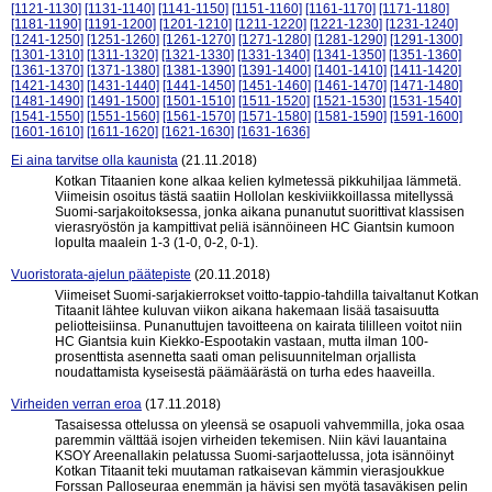
[1121-1130]
[1131-1140]
[1141-1150]
[1151-1160]
[1161-1170]
[1171-1180]
[1181-1190]
[1191-1200]
[1201-1210]
[1211-1220]
[1221-1230]
[1231-1240]
[1241-1250]
[1251-1260]
[1261-1270]
[1271-1280]
[1281-1290]
[1291-1300]
[1301-1310]
[1311-1320]
[1321-1330]
[1331-1340]
[1341-1350]
[1351-1360]
[1361-1370]
[1371-1380]
[1381-1390]
[1391-1400]
[1401-1410]
[1411-1420]
[1421-1430]
[1431-1440]
[1441-1450]
[1451-1460]
[1461-1470]
[1471-1480]
[1481-1490]
[1491-1500]
[1501-1510]
[1511-1520]
[1521-1530]
[1531-1540]
[1541-1550]
[1551-1560]
[1561-1570]
[1571-1580]
[1581-1590]
[1591-1600]
[1601-1610]
[1611-1620]
[1621-1630]
[1631-1636]
Ei aina tarvitse olla kaunista
(21.11.2018)
Kotkan Titaanien kone alkaa kelien kylmetessä pikkuhiljaa lämmetä.
Viimeisin osoitus tästä saatiin Hollolan keskiviikkoillassa mitellyssä
Suomi-sarjakoitoksessa, jonka aikana punanutut suorittivat klassisen
vierasryöstön ja kampittivat peliä isännöineen HC Giantsin kumoon
lopulta maalein 1-3 (1-0, 0-2, 0-1).
Vuoristorata-ajelun päätepiste
(20.11.2018)
Viimeiset Suomi-sarjakierrokset voitto-tappio-tahdilla taivaltanut Kotkan
Titaanit lähtee kuluvan viikon aikana hakemaan lisää tasaisuutta
peliotteisiinsa. Punanuttujen tavoitteena on kairata tililleen voitot niin
HC Giantsia kuin Kiekko-Espootakin vastaan, mutta ilman 100-
prosenttista asennetta saati oman pelisuunnitelman orjallista
noudattamista kyseisestä päämäärästä on turha edes haaveilla.
Virheiden verran eroa
(17.11.2018)
Tasaisessa ottelussa on yleensä se osapuoli vahvemmilla, joka osaa
paremmin välttää isojen virheiden tekemisen. Niin kävi lauantaina
KSOY Areenallakin pelatussa Suomi-sarjaottelussa, jota isännöinyt
Kotkan Titaanit teki muutaman ratkaisevan kämmin vierasjoukkue
Forssan Palloseuraa enemmän ja hävisi sen myötä tasaväkisen pelin