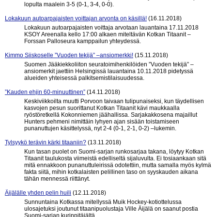
lopulta maalein 3-5 (0-1, 3-4, 0-0).
Lokakuun autoarpajaisten voittajan arvonta on käsillä!
(16.11.2018)
Lokakuun autoarpajaisten voittaja arvotaan lauantaina 17.11.2018
KSOY Areenalla kello 17:00 alkaen miteltävän Kotkan Titaanit –
Forssan Palloseura kamppailun yhteydessä.
Kimmo Siiskoselle ”Vuoden tekijä” –ansiomerkki!
(15.11.2018)
Suomen Jääkiekkoliiton seuratoimihenkilöiden ”Vuoden tekijä” –
ansiomerkit jaettiin Helsingissä lauantaina 10.11.2018 pidetyssä
alueiden yhteisessä palkitsemistilaisuudessa.
”Kauden ehjin 60-minuuttinen”
(14.11.2018)
Keskiviikkoilta muutti Porvoon taivaan tulipunaiseksi, kun täydellisen
kasvojen pesun suorittanut Kotkan Titaanit kävi maukkaalla
ryöstöretkellä Kokonniemen jäähallissa. Sarjakakkosena majaillut
Hunters pehmeni nimittäin lyhyen ajan sisään toistamiseen
punanuttujen käsittelyssä, nyt 2-4 (0-1, 2-1, 0-2) –lukemin.
Tylsyykö terävin kärki titaaniin?
(13.11.2018)
Kun tasan puolet on Suomi-sarjan runkosarjaa takana, löytyy Kotkan
Titaanit taulukosta viimeistä edelliseltä sijaluvulta. Ei tosiaankaan sitä
mitä ennakkoon punanuttuleirissä odotettiin, mutta samalla myös kylmä
fakta siitä, mihin kotkalaisten pelillinen taso on syyskauden aikana
tähän mennessä riittänyt.
Äijälälle yhden pelin huili
(12.11.2018)
Sunnuntaina Kotkassa mitellyssä Muik Hockey-kotiottelussa
ulosajetuksi joutunut titaanipuolustaja Ville Äijälä on saanut postia
Suomi-sarjan kurinpitäjältä.