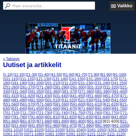
Valikko
« Takaisin
Uutiset ja artikkelit
[1-10]
[11-20]
[21-30]
[31-40]
[41-50]
[51-60]
[61-70]
[71-80]
[81-90]
[91-100]
[101-110]
[111-120]
[121-130]
[131-140]
[141-150]
[151-160]
[161-170]
[171-
180]
[181-190]
[191-200]
[201-210]
[211-220]
[221-230]
[231-240]
[241-250]
[251-260]
[261-270]
[271-280]
[281-290]
[291-300]
[301-310]
[311-320]
[321-
330]
[331-340]
[341-350]
[351-360]
[361-370]
[371-380]
[381-390]
[391-400]
[401-410]
[411-420]
[421-430]
[431-440]
[441-450]
[451-460]
[461-470]
[471-
480]
[481-490]
[491-500]
[501-510]
[511-520]
[521-530]
[531-540]
[541-550]
[551-560]
[561-570]
[571-580]
[581-590]
[591-600]
[601-610]
[611-620]
[621-
630]
[631-640]
[641-650]
[651-660]
[661-670]
[671-680]
[681-690]
[691-700]
[701-710]
[711-720]
[721-730]
[731-740]
[741-750]
[751-760]
[761-770]
[771-
780]
[781-790]
[791-800]
[801-810]
[811-820]
[821-830]
[831-840]
[841-850]
[851-860]
[861-870]
[871-880]
[881-890]
[891-900]
[901-910]
[911-920]
[921-
930]
[931-940]
[941-950]
[951-960]
[961-970]
[971-980]
[981-990]
[991-1000]
[1001-1010]
[1011-1020]
[1021-1030]
[1031-1040]
[1041-1050]
[1051-1060]
[1061-1070]
[1071-1080]
[1081-1090]
[1091-1100]
[1101-1110]
[1111-1120]