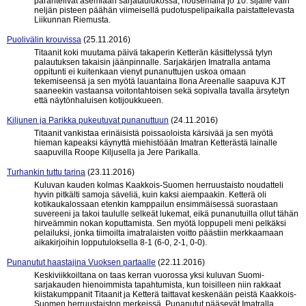
parantelivat asemiaan sarjataulukossa, nousemalla jo 10. sijalle vain
neljän pisteen päähän viimeisellä pudotuspelipaikalla paistattelevasta
Liikunnan Riemusta.
Puolivälin krouvissa
(25.11.2016)
Titaanit koki muutama päivä takaperin Ketterän käsittelyssä tylyn
palautuksen takaisin jäänpinnalle. Sarjakärjen Imatralla antama
oppitunti ei kuitenkaan vienyt punanuttujen uskoa omaan
tekemiseensä ja sen myötä lauantaina Ilona Areenalle saapuva KJT
saaneekin vastaansa voitontahtoisen sekä sopivalla tavalla ärsytetyn
että näytönhaluisen kotijoukkueen.
Kiljunen ja Parikka pukeutuvat punanuttuun
(24.11.2016)
Titaanit vankistaa erinäisistä poissaoloista kärsivää ja sen myötä
hieman kapeaksi käynyttä miehistöään Imatran Ketterästä lainalle
saapuvilla Roope Kiljusella ja Jere Parikalla.
Turhankin tuttu tarina
(23.11.2016)
Kuluvan kauden kolmas Kaakkois-Suomen herruustaisto noudatteli
hyvin pitkälti samoja säveliä, kuin kaksi aiempaakin. Ketterä oli
kotikaukalossaan etenkin kamppailun ensimmäisessä suorastaan
suvereeni ja takoi taululle selkeät lukemat, eikä punanutuilla ollut tähän
hirveämmin nokan koputtamista. Sen myötä loppupeli meni pelkäksi
pelailuksi, jonka tiimoilta imatralaisten voitto päästiin merkkaamaan
aikakirjoihin lopputuloksella 8-1 (6-0, 2-1, 0-0).
Punanutut haastajina Vuoksen partaalle
(22.11.2016)
Keskiviikkoiltana on taas kerran vuorossa yksi kuluvan Suomi-
sarjakauden hienoimmista tapahtumista, kun toisilleen niin rakkaat
kiistakumppanit Titaanit ja Ketterä taittavat keskenään peistä Kaakkois-
Suomen herruustaiston merkeissä. Punanutut pääsevät Imatralla