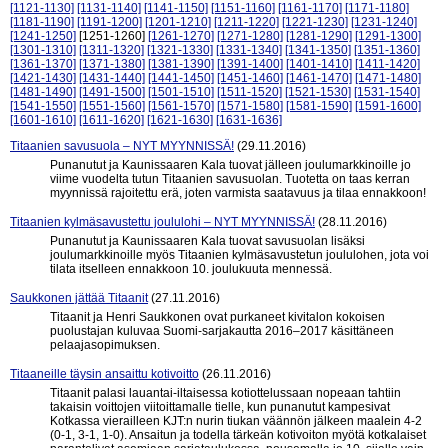
[1121-1130]
[1131-1140]
[1141-1150]
[1151-1160]
[1161-1170]
[1171-1180]
[1181-1190]
[1191-1200]
[1201-1210]
[1211-1220]
[1221-1230]
[1231-1240]
[1241-1250]
[1251-1260]
[1261-1270]
[1271-1280]
[1281-1290]
[1291-1300]
[1301-1310]
[1311-1320]
[1321-1330]
[1331-1340]
[1341-1350]
[1351-1360]
[1361-1370]
[1371-1380]
[1381-1390]
[1391-1400]
[1401-1410]
[1411-1420]
[1421-1430]
[1431-1440]
[1441-1450]
[1451-1460]
[1461-1470]
[1471-1480]
[1481-1490]
[1491-1500]
[1501-1510]
[1511-1520]
[1521-1530]
[1531-1540]
[1541-1550]
[1551-1560]
[1561-1570]
[1571-1580]
[1581-1590]
[1591-1600]
[1601-1610]
[1611-1620]
[1621-1630]
[1631-1636]
Titaanien savusuola – NYT MYYNNISSÄ!
(29.11.2016)
Punanutut ja Kaunissaaren Kala tuovat jälleen joulumarkkinoille jo
viime vuodelta tutun Titaanien savusuolan. Tuotetta on taas kerran
myynnissä rajoitettu erä, joten varmista saatavuus ja tilaa ennakkoon!
Titaanien kylmäsavustettu joululohi – NYT MYYNNISSÄ!
(28.11.2016)
Punanutut ja Kaunissaaren Kala tuovat savusuolan lisäksi
joulumarkkinoille myös Titaanien kylmäsavustetun joululohen, jota voi
tilata itselleen ennakkoon 10. joulukuuta mennessä.
Saukkonen jättää Titaanit
(27.11.2016)
Titaanit ja Henri Saukkonen ovat purkaneet kivitalon kokoisen
puolustajan kuluvaa Suomi-sarjakautta 2016–2017 käsittäneen
pelaajasopimuksen.
Titaaneille täysin ansaittu kotivoitto
(26.11.2016)
Titaanit palasi lauantai-iltaisessa kotiottelussaan nopeaan tahtiin
takaisin voittojen viitoittamalle tielle, kun punanutut kampesivat
Kotkassa vierailleen KJT:n nurin tiukan väännön jälkeen maalein 4-2
(0-1, 3-1, 1-0). Ansaitun ja todella tärkeän kotivoiton myötä kotkalaiset