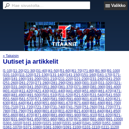
Valikko
« Takaisin
Uutiset ja artikkelit
[1-10]
[11-20]
[21-30]
[31-40]
[41-50]
[51-60]
[61-70]
[71-80]
[81-90]
[91-100]
[101-110]
[111-120]
[121-130]
[131-140]
[141-150]
[151-160]
[161-170]
[171-
180]
[181-190]
[191-200]
[201-210]
[211-220]
[221-230]
[231-240]
[241-250]
[251-260]
[261-270]
[271-280]
[281-290]
[291-300]
[301-310]
[311-320]
[321-
330]
[331-340]
[341-350]
[351-360]
[361-370]
[371-380]
[381-390]
[391-400]
[401-410]
[411-420]
[421-430]
[431-440]
[441-450]
[451-460]
[461-470]
[471-
480]
[481-490]
[491-500]
[501-510]
[511-520]
[521-530]
[531-540]
[541-550]
[551-560]
[561-570]
[571-580]
[581-590]
[591-600]
[601-610]
[611-620]
[621-
630]
[631-640]
[641-650]
[651-660]
[661-670]
[671-680]
[681-690]
[691-700]
[701-710]
[711-720]
[721-730]
[731-740]
[741-750]
[751-760]
[761-770]
[771-
780]
[781-790]
[791-800]
[801-810]
[811-820]
[821-830]
[831-840]
[841-850]
[851-860]
[861-870]
[871-880]
[881-890]
[891-900]
[901-910]
[911-920]
[921-
930]
[931-940]
[941-950]
[951-960]
[961-970]
[971-980]
[981-990]
[991-1000]
[1001-1010]
[1011-1020]
[1021-1030]
[1031-1040]
[1041-1050]
[1051-1060]
[1061-1070]
[1071-1080]
[1081-1090]
[1091-1100]
[1101-1110]
[1111-1120]