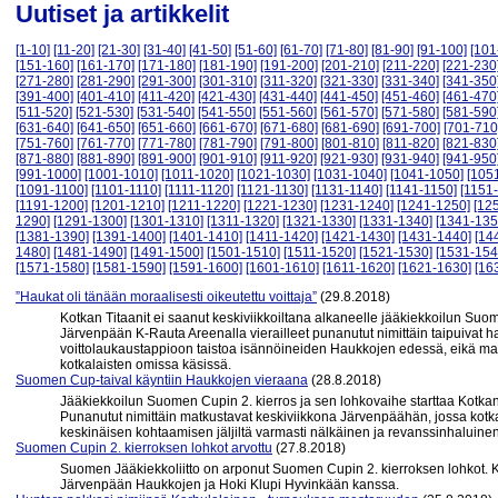
Uutiset ja artikkelit
[1-10]
[11-20]
[21-30]
[31-40]
[41-50]
[51-60]
[61-70]
[71-80]
[81-90]
[91-100]
[101
[151-160]
[161-170]
[171-180]
[181-190]
[191-200]
[201-210]
[211-220]
[221-230
[271-280]
[281-290]
[291-300]
[301-310]
[311-320]
[321-330]
[331-340]
[341-350
[391-400]
[401-410]
[411-420]
[421-430]
[431-440]
[441-450]
[451-460]
[461-470
[511-520]
[521-530]
[531-540]
[541-550]
[551-560]
[561-570]
[571-580]
[581-590
[631-640]
[641-650]
[651-660]
[661-670]
[671-680]
[681-690]
[691-700]
[701-710
[751-760]
[761-770]
[771-780]
[781-790]
[791-800]
[801-810]
[811-820]
[821-830
[871-880]
[881-890]
[891-900]
[901-910]
[911-920]
[921-930]
[931-940]
[941-950
[991-1000]
[1001-1010]
[1011-1020]
[1021-1030]
[1031-1040]
[1041-1050]
[105
[1091-1100]
[1101-1110]
[1111-1120]
[1121-1130]
[1131-1140]
[1141-1150]
[1151
[1191-1200]
[1201-1210]
[1211-1220]
[1221-1230]
[1231-1240]
[1241-1250]
[12
1290]
[1291-1300]
[1301-1310]
[1311-1320]
[1321-1330]
[1331-1340]
[1341-135
[1381-1390]
[1391-1400]
[1401-1410]
[1411-1420]
[1421-1430]
[1431-1440]
[14
1480]
[1481-1490]
[1491-1500]
[1501-1510]
[1511-1520]
[1521-1530]
[1531-154
[1571-1580]
[1581-1590]
[1591-1600]
[1601-1610]
[1611-1620]
[1621-1630]
[16
”Haukat oli tänään moraalisesti oikeutettu voittaja”
(29.8.2018)
Kotkan Titaanit ei saanut keskiviikkoiltana alkaneelle jääkiekkoilun Su
Järvenpään K-Rauta Areenalla vierailleet punanutut nimittäin taipuivat ha
voittolaukaustappioon taistoa isännöineiden Haukkojen edessä, eikä m
kotkalaisten omissa käsissä.
Suomen Cup-taival käyntiin Haukkojen vieraana
(28.8.2018)
Jääkiekkoilun Suomen Cupin 2. kierros ja sen lohkovaihe starttaa Kotkan
Punanutut nimittäin matkustavat keskiviikkona Järvenpäähän, jossa kotk
keskinäisen kohtaamisen jäljiltä varmasti nälkäinen ja revanssinhaluine
Suomen Cupin 2. kierroksen lohkot arvottu
(27.8.2018)
Suomen Jääkiekkoliitto on arponut Suomen Cupin 2. kierroksen lohkot. K
Järvenpään Haukkojen ja Hoki Klupi Hyvinkään kanssa.