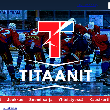
HK Titaanit ry
t
Joukkue
Suomi-sarja
Yhteistyössä
Kausikortit
« Takaisin