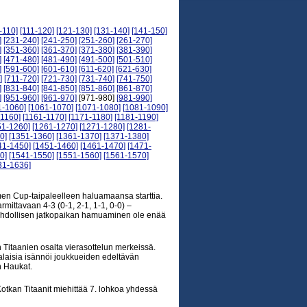
-110]
[111-120]
[121-130]
[131-140]
[141-150]
]
[231-240]
[241-250]
[251-260]
[261-270]
]
[351-360]
[361-370]
[371-380]
[381-390]
]
[471-480]
[481-490]
[491-500]
[501-510]
]
[591-600]
[601-610]
[611-620]
[621-630]
]
[711-720]
[721-730]
[731-740]
[741-750]
]
[831-840]
[841-850]
[851-860]
[861-870]
]
[951-960]
[961-970]
[971-980]
[981-990]
1-1060]
[1061-1070]
[1071-1080]
[1081-1090]
-1160]
[1161-1170]
[1171-1180]
[1181-1190]
51-1260]
[1261-1270]
[1271-1280]
[1281-
0]
[1351-1360]
[1361-1370]
[1371-1380]
41-1450]
[1451-1460]
[1461-1470]
[1471-
0]
[1541-1550]
[1551-1560]
[1561-1570]
31-1636]
omen Cup-taipaleelleen haluamaansa starttia.
rmittavaan 4-3 (0-1, 2-1, 1-1, 0-0) –
ahdollisen jatkopaikan hamuaminen ole enää
 Titaanien osalta vierasottelun merkeissä.
alaisia isännöi joukkueiden edeltävän
n Haukat.
otkan Titaanit miehittää 7. lohkoa yhdessä