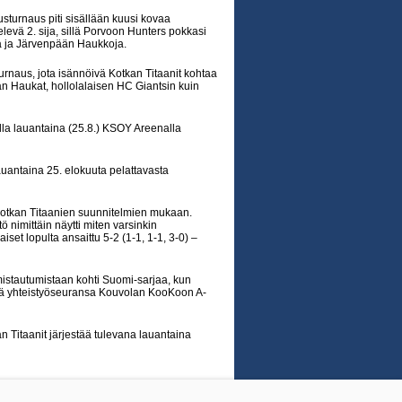
sturnaus piti sisällään kuusi kovaa
elevä 2. sija, sillä Porvoon Hunters pokkasi
a ja Järvenpään Haukkoja.
naus, jota isännöivä Kotkan Titaanit kohtaa
än Haukat, hollolalaisen HC Giantsin kuin
lla lauantaina (25.8.) KSOY Areenalla
auantaina 25. elokuuta pelattavasta
 Kotkan Titaanien suunnitelmien mukaan.
nimittäin näytti miten varsinkin
iset lopulta ansaittu 5-2 (1-1, 1-1, 3-0) –
mistautumistaan kohti Suomi-sarjaa, kun
ssä yhteistyöseuransa Kouvolan KooKoon A-
n Titaanit järjestää tulevana lauantaina