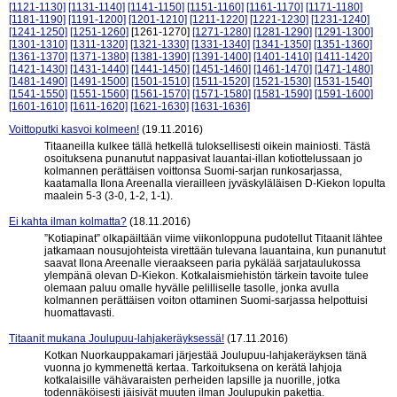
[1121-1130]
[1131-1140]
[1141-1150]
[1151-1160]
[1161-1170]
[1171-1180]
[1181-1190]
[1191-1200]
[1201-1210]
[1211-1220]
[1221-1230]
[1231-1240]
[1241-1250]
[1251-1260]
[1261-1270]
[1271-1280]
[1281-1290]
[1291-1300]
[1301-1310]
[1311-1320]
[1321-1330]
[1331-1340]
[1341-1350]
[1351-1360]
[1361-1370]
[1371-1380]
[1381-1390]
[1391-1400]
[1401-1410]
[1411-1420]
[1421-1430]
[1431-1440]
[1441-1450]
[1451-1460]
[1461-1470]
[1471-1480]
[1481-1490]
[1491-1500]
[1501-1510]
[1511-1520]
[1521-1530]
[1531-1540]
[1541-1550]
[1551-1560]
[1561-1570]
[1571-1580]
[1581-1590]
[1591-1600]
[1601-1610]
[1611-1620]
[1621-1630]
[1631-1636]
Voittoputki kasvoi kolmeen!
(19.11.2016)
Titaaneilla kulkee tällä hetkellä tuloksellisesti oikein mainiosti. Tästä
osoituksena punanutut nappasivat lauantai-illan kotiottelussaan jo
kolmannen perättäisen voittonsa Suomi-sarjan runkosarjassa,
kaatamalla Ilona Areenalla vierailleen jyväskyläläisen D-Kiekon lopulta
maalein 5-3 (3-0, 1-2, 1-1).
Ei kahta ilman kolmatta?
(18.11.2016)
”Kotiapinat” olkapäiltään viime viikonloppuna pudotellut Titaanit lähtee
jatkamaan nousujohteista virettään tulevana lauantaina, kun punanutut
saavat Ilona Areenalle vieraakseen paria pykälää sarjataulukossa
ylempänä olevan D-Kiekon. Kotkalaismiehistön tärkein tavoite tulee
olemaan paluu omalle hyvälle pelilliselle tasolle, jonka avulla
kolmannen perättäisen voiton ottaminen Suomi-sarjassa helpottuisi
huomattavasti.
Titaanit mukana Joulupuu-lahjakeräyksessä!
(17.11.2016)
Kotkan Nuorkauppakamari järjestää Joulupuu-lahjakeräyksen tänä
vuonna jo kymmenettä kertaa. Tarkoituksena on kerätä lahjoja
kotkalaisille vähävaraisten perheiden lapsille ja nuorille, jotka
todennäköisesti jäisivät muuten ilman Joulupukin pakettia.