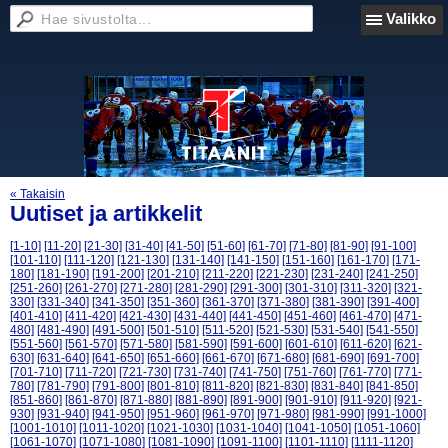
Valikko
« Takaisin
Uutiset ja artikkelit
[1-10]
[11-20]
[21-30]
[31-40]
[41-50]
[51-60]
[61-70]
[71-80]
[81-90]
[91-100]
[101-110]
[111-120]
[121-130]
[131-140]
[141-150]
[151-160]
[161-170]
[171-
180]
[181-190]
[191-200]
[201-210]
[211-220]
[221-230]
[231-240]
[241-250]
[251-260]
[261-270]
[271-280]
[281-290]
[291-300]
[301-310]
[311-320]
[321-
330]
[331-340]
[341-350]
[351-360]
[361-370]
[371-380]
[381-390]
[391-400]
[401-410]
[411-420]
[421-430]
[431-440]
[441-450]
[451-460]
[461-470]
[471-
480]
[481-490]
[491-500]
[501-510]
[511-520]
[521-530]
[531-540]
[541-550]
[551-560]
[561-570]
[571-580]
[581-590]
[591-600]
[601-610]
[611-620]
[621-
630]
[631-640]
[641-650]
[651-660]
[661-670]
[671-680]
[681-690]
[691-700]
[701-710]
[711-720]
[721-730]
[731-740]
[741-750]
[751-760]
[761-770]
[771-
780]
[781-790]
[791-800]
[801-810]
[811-820]
[821-830]
[831-840]
[841-850]
[851-860]
[861-870]
[871-880]
[881-890]
[891-900]
[901-910]
[911-920]
[921-
930]
[931-940]
[941-950]
[951-960]
[961-970]
[971-980]
[981-990]
[991-1000]
[1001-1010]
[1011-1020]
[1021-1030]
[1031-1040]
[1041-1050]
[1051-1060]
[1061-1070]
[1071-1080]
[1081-1090]
[1091-1100]
[1101-1110]
[1111-1120]