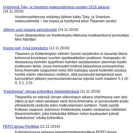
Hyödynnä Tyky- ja Smartum-maksuvälineesi vuoden 2016 aikana!
(16.11.2016)
Vuodenvaihteessa erääntyy jälleen tukku Tyky- ja Smartum-
maksuvälineitä – ole nopea ja hyödynnä etusi Titaanien avulla!
Jälleen uusi pelaaja sairastuvalle
(14.11.2016)
Uusin titaanipotilas on Kiekkokopla-ottelussa loukkaantunut puolustaja
Miro Mänttäri.
Huono peli, hyvä lopputulos
(12.11.2016)
Titaanien ja Kiekkokoplan välinen Suomi-sarjakoitos ei lauantai-iltana
kohonnut kovinkaan suurten spektaakkelien joukkoon. Kamppailu oli
itseasiassa hyvinkin tyypillinen kahden sarjataulukon alemman kastin
joukkueen taisto, jossa hienoudet loistivat pääasiassa poissaolollaa.
Ilona Areenalle saapuneet reilut 300 katsojaa saivat kuitenkin poistua
hyvillä mielin viikonlopun viettoon, sillä punanutut kampesivat alun
tunnustelun jälkeen joensuulaisvieraansa lopulta nurin maalein 5-1 (0-
0, 3-1, 2-0).
”Kadoksissa” olevaa kotivoittoa metsästämässä
(11.11.2016)
Titaaneilla on edessä olevan viikonlopun aikana ohjelmassa vain yksi
ottelu ja kun sekin pelataan vielä Ilona Areenalla, ei punanutuille koidu
ylimääräistä rasitusta edes matkustamisen suhteen. Tästä syystä
Kotkaan saapuva Joensuun Kiekkokopla saakin vastaansa nälkäisen
titaanimiehistön, joka metsästää tililleen reilun kuukauden päivät
”kadoksissa” ollutta kotivoittoa.
PEPO lainaa Penttilää
(11.11.2016)
II-divisioonassa pelaava lappeenrantalaisjoukkue PEPO lainaa