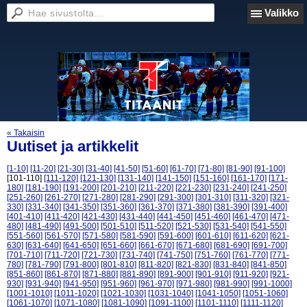
Valikko
« Takaisin
Uutiset ja artikkelit
[1-10]
[11-20]
[21-30]
[31-40]
[41-50]
[51-60]
[61-70]
[71-80]
[81-90]
[91-100]
[101-110]
[111-120]
[121-130]
[131-140]
[141-150]
[151-160]
[161-170]
[171-
180]
[181-190]
[191-200]
[201-210]
[211-220]
[221-230]
[231-240]
[241-250]
[251-260]
[261-270]
[271-280]
[281-290]
[291-300]
[301-310]
[311-320]
[321-
330]
[331-340]
[341-350]
[351-360]
[361-370]
[371-380]
[381-390]
[391-400]
[401-410]
[411-420]
[421-430]
[431-440]
[441-450]
[451-460]
[461-470]
[471-
480]
[481-490]
[491-500]
[501-510]
[511-520]
[521-530]
[531-540]
[541-550]
[551-560]
[561-570]
[571-580]
[581-590]
[591-600]
[601-610]
[611-620]
[621-
630]
[631-640]
[641-650]
[651-660]
[661-670]
[671-680]
[681-690]
[691-700]
[701-710]
[711-720]
[721-730]
[731-740]
[741-750]
[751-760]
[761-770]
[771-
780]
[781-790]
[791-800]
[801-810]
[811-820]
[821-830]
[831-840]
[841-850]
[851-860]
[861-870]
[871-880]
[881-890]
[891-900]
[901-910]
[911-920]
[921-
930]
[931-940]
[941-950]
[951-960]
[961-970]
[971-980]
[981-990]
[991-1000]
[1001-1010]
[1011-1020]
[1021-1030]
[1031-1040]
[1041-1050]
[1051-1060]
[1061-1070]
[1071-1080]
[1081-1090]
[1091-1100]
[1101-1110]
[1111-1120]