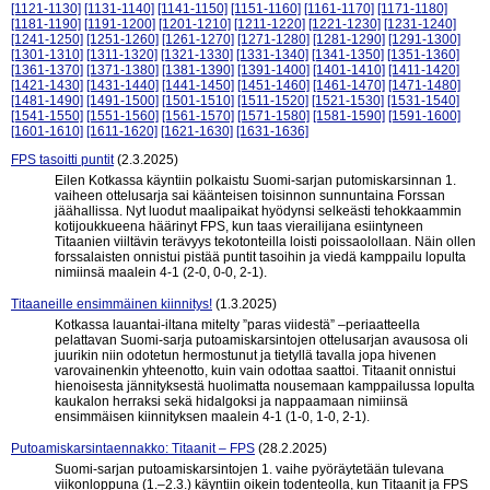
[1121-1130]
[1131-1140]
[1141-1150]
[1151-1160]
[1161-1170]
[1171-1180]
[1181-1190]
[1191-1200]
[1201-1210]
[1211-1220]
[1221-1230]
[1231-1240]
[1241-1250]
[1251-1260]
[1261-1270]
[1271-1280]
[1281-1290]
[1291-1300]
[1301-1310]
[1311-1320]
[1321-1330]
[1331-1340]
[1341-1350]
[1351-1360]
[1361-1370]
[1371-1380]
[1381-1390]
[1391-1400]
[1401-1410]
[1411-1420]
[1421-1430]
[1431-1440]
[1441-1450]
[1451-1460]
[1461-1470]
[1471-1480]
[1481-1490]
[1491-1500]
[1501-1510]
[1511-1520]
[1521-1530]
[1531-1540]
[1541-1550]
[1551-1560]
[1561-1570]
[1571-1580]
[1581-1590]
[1591-1600]
[1601-1610]
[1611-1620]
[1621-1630]
[1631-1636]
FPS tasoitti puntit
(2.3.2025)
Eilen Kotkassa käyntiin polkaistu Suomi-sarjan putomiskarsinnan 1.
vaiheen ottelusarja sai käänteisen toisinnon sunnuntaina Forssan
jäähallissa. Nyt luodut maalipaikat hyödynsi selkeästi tehokkaammin
kotijoukkueena häärinyt FPS, kun taas vierailijana esiintyneen
Titaanien viiltävin terävyys tekotonteilla loisti poissaolollaan. Näin ollen
forssalaisten onnistui pistää puntit tasoihin ja viedä kamppailu lopulta
nimiinsä maalein 4-1 (2-0, 0-0, 2-1).
Titaaneille ensimmäinen kiinnitys!
(1.3.2025)
Kotkassa lauantai-iltana mitelty ”paras viidestä” –periaatteella
pelattavan Suomi-sarja putoamiskarsintojen ottelusarjan avausosa oli
juurikin niin odotetun hermostunut ja tietyllä tavalla jopa hivenen
varovainenkin yhteenotto, kuin vain odottaa saattoi. Titaanit onnistui
hienoisesta jännityksestä huolimatta nousemaan kamppailussa lopulta
kaukalon herraksi sekä hidalgoksi ja nappaamaan nimiinsä
ensimmäisen kiinnityksen maalein 4-1 (1-0, 1-0, 2-1).
Putoamiskarsintaennakko: Titaanit – FPS
(28.2.2025)
Suomi-sarjan putoamiskarsintojen 1. vaihe pyöräytetään tulevana
viikonloppuna (1.–2.3.) käyntiin oikein todenteolla, kun Titaanit ja FPS