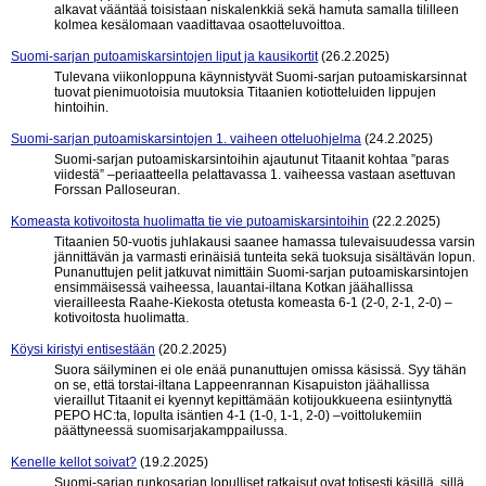
alkavat vääntää toisistaan niskalenkkiä sekä hamuta samalla tililleen
kolmea kesälomaan vaadittavaa osaotteluvoittoa.
Suomi-sarjan putoamiskarsintojen liput ja kausikortit
(26.2.2025)
Tulevana viikonloppuna käynnistyvät Suomi-sarjan putoamiskarsinnat
tuovat pienimuotoisia muutoksia Titaanien kotiotteluiden lippujen
hintoihin.
Suomi-sarjan putoamiskarsintojen 1. vaiheen otteluohjelma
(24.2.2025)
Suomi-sarjan putoamiskarsintoihin ajautunut Titaanit kohtaa ”paras
viidestä” –periaatteella pelattavassa 1. vaiheessa vastaan asettuvan
Forssan Palloseuran.
Komeasta kotivoitosta huolimatta tie vie putoamiskarsintoihin
(22.2.2025)
Titaanien 50-vuotis juhlakausi saanee hamassa tulevaisuudessa varsin
jännittävän ja varmasti erinäisiä tunteita sekä tuoksuja sisältävän lopun.
Punanuttujen pelit jatkuvat nimittäin Suomi-sarjan putoamiskarsintojen
ensimmäisessä vaiheessa, lauantai-iltana Kotkan jäähallissa
vierailleesta Raahe-Kiekosta otetusta komeasta 6-1 (2-0, 2-1, 2-0) –
kotivoitosta huolimatta.
Köysi kiristyi entisestään
(20.2.2025)
Suora säilyminen ei ole enää punanuttujen omissa käsissä. Syy tähän
on se, että torstai-iltana Lappeenrannan Kisapuiston jäähallissa
vieraillut Titaanit ei kyennyt kepittämään kotijoukkueena esiintynyttä
PEPO HC:ta, lopulta isäntien 4-1 (1-0, 1-1, 2-0) –voittolukemiin
päättyneessä suomisarjakamppailussa.
Kenelle kellot soivat?
(19.2.2025)
Suomi-sarjan runkosarjan lopulliset ratkaisut ovat totisesti käsillä, sillä