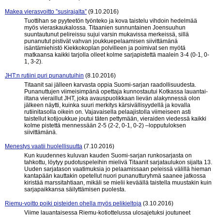
Makea vierasvoitto ”susirajalta”
(9.10.2016)
Tuottihan se pyyteetön työnteko ja kova taistelu vihdoin hedelmää
myös vieraskaukalossa. Titaanien sunnuntainen Joensuuhun
suuntautunut pelireissu sujui varsin mukavissa merkeissä, sillä
punanutut pistivät vahvan joukkuepelaamisen siivittämänä
isäntämiehistö Kiekkokoplan polvilleen ja poimivat sen myötä
matkaansa kaikki tarjolla olleet kolme sarjapistettä maalein 3-4 (0-1, 0-
1, 3-2).
JHT:n rutiini puri punanutuihin
(8.10.2016)
Titaanit sai jälleen karvasta oppia Suomi-sarjan raadollisuudesta.
Punanuttujen viimeisimpänä opettaja kunnostautui Kotkassa lauantai-
iltana vieraillut JHT, joka avauspuolikkaan lievän alakynnessä olon
jälkeen näytti, kuinka suuri merkitys kärsivällisyydellä ja kovalla
rutiinitasolla oikein on. Vajavaisella pelaajistolla viimeiseen asti
taistellut kotijoukkue joutui täten pettymään, vieraiden viedessä kaikki
kolme pistettä mennessään 2-5 (2-2, 0-1, 0-2) –lopputuloksen
siivittämänä.
Menestys vaatii huolellisuutta
(7.10.2016)
Kun kuudennes kuluvan kauden Suomi-sarjan runkosarjasta on
tahkottu, löytyy pudotuspeleihin mielivä Titaanit sarjataulukon sijalta 13.
Uuden sarjatason vaatimuksia jo pelaamissaan peleissä välillä hieman
kantapään kauttakin opetellut nuori punanutturyhmä saanee jatkossa
kiristää marssitahtiaan, mikäli se mielii keväällä taistella muustakin kuin
sarjapaikkansa säilyttämisen puolesta.
Riemu-voitto poiki pisteiden ohella myös pelikieltoja
(3.10.2016)
Viime lauantaisessa Riemu-kotiottelussa ulosajetuksi joutuneet