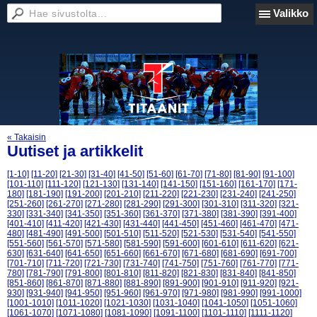
Valikko
« Takaisin
Uutiset ja artikkelit
[1-10]
[11-20]
[21-30]
[31-40]
[41-50]
[51-60]
[61-70]
[71-80]
[81-90]
[91-100]
[101-110]
[111-120]
[121-130]
[131-140]
[141-150]
[151-160]
[161-170]
[171-
180]
[181-190]
[191-200]
[201-210]
[211-220]
[221-230]
[231-240]
[241-250]
[251-260]
[261-270]
[271-280]
[281-290]
[291-300]
[301-310]
[311-320]
[321-
330]
[331-340]
[341-350]
[351-360]
[361-370]
[371-380]
[381-390]
[391-400]
[401-410]
[411-420]
[421-430]
[431-440]
[441-450]
[451-460]
[461-470]
[471-
480]
[481-490]
[491-500]
[501-510]
[511-520]
[521-530]
[531-540]
[541-550]
[551-560]
[561-570]
[571-580]
[581-590]
[591-600]
[601-610]
[611-620]
[621-
630]
[631-640]
[641-650]
[651-660]
[661-670]
[671-680]
[681-690]
[691-700]
[701-710]
[711-720]
[721-730]
[731-740]
[741-750]
[751-760]
[761-770]
[771-
780]
[781-790]
[791-800]
[801-810]
[811-820]
[821-830]
[831-840]
[841-850]
[851-860]
[861-870]
[871-880]
[881-890]
[891-900]
[901-910]
[911-920]
[921-
930]
[931-940]
[941-950]
[951-960]
[961-970]
[971-980]
[981-990]
[991-1000]
[1001-1010]
[1011-1020]
[1021-1030]
[1031-1040]
[1041-1050]
[1051-1060]
[1061-1070]
[1071-1080]
[1081-1090]
[1091-1100]
[1101-1110]
[1111-1120]