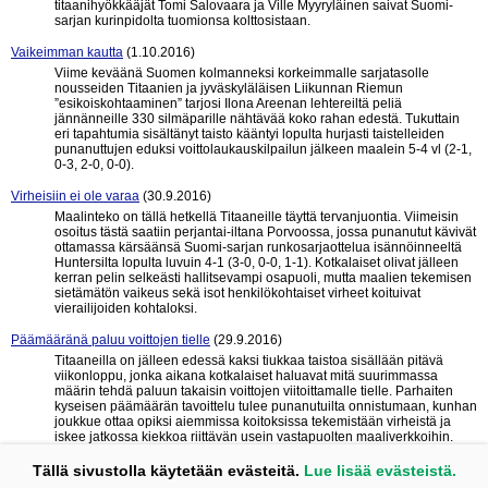
titaanihyökkääjät Tomi Salovaara ja Ville Myyryläinen saivat Suomi-
sarjan kurinpidolta tuomionsa kolttosistaan.
Vaikeimman kautta
(1.10.2016)
Viime keväänä Suomen kolmanneksi korkeimmalle sarjatasolle
nousseiden Titaanien ja jyväskyläläisen Liikunnan Riemun
”esikoiskohtaaminen” tarjosi Ilona Areenan lehtereiltä peliä
jännänneille 330 silmäparille nähtävää koko rahan edestä. Tukuttain
eri tapahtumia sisältänyt taisto kääntyi lopulta hurjasti taistelleiden
punanuttujen eduksi voittolaukauskilpailun jälkeen maalein 5-4 vl (2-1,
0-3, 2-0, 0-0).
Virheisiin ei ole varaa
(30.9.2016)
Maalinteko on tällä hetkellä Titaaneille täyttä tervanjuontia. Viimeisin
osoitus tästä saatiin perjantai-iltana Porvoossa, jossa punanutut kävivät
ottamassa kärsäänsä Suomi-sarjan runkosarjaottelua isännöinneeltä
Huntersilta lopulta luvuin 4-1 (3-0, 0-0, 1-1). Kotkalaiset olivat jälleen
kerran pelin selkeästi hallitsevampi osapuoli, mutta maalien tekemisen
sietämätön vaikeus sekä isot henkilökohtaiset virheet koituivat
vierailijoiden kohtaloksi.
Päämääränä paluu voittojen tielle
(29.9.2016)
Titaaneilla on jälleen edessä kaksi tiukkaa taistoa sisällään pitävä
viikonloppu, jonka aikana kotkalaiset haluavat mitä suurimmassa
määrin tehdä paluun takaisin voittojen viitoittamalle tielle. Parhaiten
kyseisen päämäärän tavoittelu tulee punanutuilta onnistumaan, kunhan
joukkue ottaa opiksi aiemmissa koitoksissa tekemistään virheistä ja
iskee jatkossa kiekkoa riittävän usein vastapuolten maaliverkkoihin.
Yksinkertaista, eikö vain?
Tällä sivustolla käytetään evästeitä.
Lue lisää evästeistä.
« edelliset 10
seuraavat 10 »