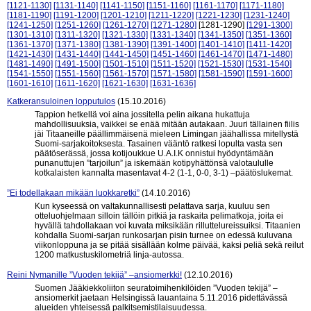
[1121-1130]
[1131-1140]
[1141-1150]
[1151-1160]
[1161-1170]
[1171-1180]
[1181-1190]
[1191-1200]
[1201-1210]
[1211-1220]
[1221-1230]
[1231-1240]
[1241-1250]
[1251-1260]
[1261-1270]
[1271-1280]
[1281-1290]
[1291-1300]
[1301-1310]
[1311-1320]
[1321-1330]
[1331-1340]
[1341-1350]
[1351-1360]
[1361-1370]
[1371-1380]
[1381-1390]
[1391-1400]
[1401-1410]
[1411-1420]
[1421-1430]
[1431-1440]
[1441-1450]
[1451-1460]
[1461-1470]
[1471-1480]
[1481-1490]
[1491-1500]
[1501-1510]
[1511-1520]
[1521-1530]
[1531-1540]
[1541-1550]
[1551-1560]
[1561-1570]
[1571-1580]
[1581-1590]
[1591-1600]
[1601-1610]
[1611-1620]
[1621-1630]
[1631-1636]
Katkeransuloinen lopputulos
(15.10.2016)
Tappion hetkellä voi aina jossitella pelin aikana hukattuja
mahdollisuuksia, vaikkei se enää mitään autakaan. Juuri tällainen fiilis
jäi Titaaneille päällimmäisenä mieleen Limingan jäähallissa mitellystä
Suomi-sarjakoitoksesta. Tasainen vääntö ratkesi lopulta vasta sen
päätöserässä, jossa kotijoukkue U.A.I.K onnistui hyödyntämään
punanuttujen ”tarjoilun” ja iskemään kotipyhättönsä valotaululle
kotkalaisten kannalta masentavat 4-2 (1-1, 0-0, 3-1) –päätöslukemat.
”Ei todellakaan mikään luokkaretki”
(14.10.2016)
Kun kyseessä on valtakunnallisesti pelattava sarja, kuuluu sen
otteluohjelmaan silloin tällöin pitkiä ja raskaita pelimatkoja, joita ei
hyvällä tahdollakaan voi kuvata miksikään rilluttelureissuiksi. Titaanien
kohdalla Suomi-sarjan runkosarjan pisin turnee on edessä kuluvana
viikonloppuna ja se pitää sisällään kolme päivää, kaksi peliä sekä reilut
1200 matkustuskilometriä linja-autossa.
Reini Nymanille ”Vuoden tekijä” –ansiomerkki!
(12.10.2016)
Suomen Jääkiekkoliiton seuratoimihenkilöiden ”Vuoden tekijä” –
ansiomerkit jaetaan Helsingissä lauantaina 5.11.2016 pidettävässä
alueiden yhteisessä palkitsemistilaisuudessa.