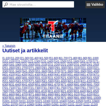
Valikko
« Takaisin
Uutiset ja artikkelit
[1-10]
[11-20]
[21-30]
[31-40]
[41-50]
[51-60]
[61-70]
[71-80]
[81-90]
[91-100]
[101-110]
[111-120]
[121-130]
[131-140]
[141-150]
[151-160]
[161-170]
[171-
180]
[181-190]
[191-200]
[201-210]
[211-220]
[221-230]
[231-240]
[241-250]
[251-260]
[261-270]
[271-280]
[281-290]
[291-300]
[301-310]
[311-320]
[321-
330]
[331-340]
[341-350]
[351-360]
[361-370]
[371-380]
[381-390]
[391-400]
[401-410]
[411-420]
[421-430]
[431-440]
[441-450]
[451-460]
[461-470]
[471-
480]
[481-490]
[491-500]
[501-510]
[511-520]
[521-530]
[531-540]
[541-550]
[551-560]
[561-570]
[571-580]
[581-590]
[591-600]
[601-610]
[611-620]
[621-
630]
[631-640]
[641-650]
[651-660]
[661-670]
[671-680]
[681-690]
[691-700]
[701-710]
[711-720]
[721-730]
[731-740]
[741-750]
[751-760]
[761-770]
[771-
780]
[781-790]
[791-800]
[801-810]
[811-820]
[821-830]
[831-840]
[841-850]
[851-860]
[861-870]
[871-880]
[881-890]
[891-900]
[901-910]
[911-920]
[921-
930]
[931-940]
[941-950]
[951-960]
[961-970]
[971-980]
[981-990]
[991-1000]
[1001-1010]
[1011-1020]
[1021-1030]
[1031-1040]
[1041-1050]
[1051-1060]
[1061-1070]
[1071-1080]
[1081-1090]
[1091-1100]
[1101-1110]
[1111-1120]