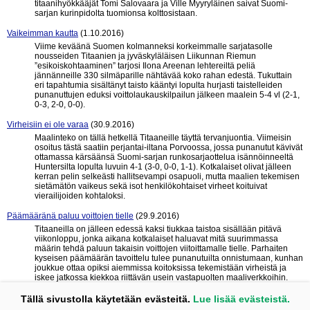
titaanihyökkääjät Tomi Salovaara ja Ville Myyryläinen saivat Suomi-
sarjan kurinpidolta tuomionsa kolttosistaan.
Vaikeimman kautta
(1.10.2016)
Viime keväänä Suomen kolmanneksi korkeimmalle sarjatasolle
nousseiden Titaanien ja jyväskyläläisen Liikunnan Riemun
”esikoiskohtaaminen” tarjosi Ilona Areenan lehtereiltä peliä
jännänneille 330 silmäparille nähtävää koko rahan edestä. Tukuttain
eri tapahtumia sisältänyt taisto kääntyi lopulta hurjasti taistelleiden
punanuttujen eduksi voittolaukauskilpailun jälkeen maalein 5-4 vl (2-1,
0-3, 2-0, 0-0).
Virheisiin ei ole varaa
(30.9.2016)
Maalinteko on tällä hetkellä Titaaneille täyttä tervanjuontia. Viimeisin
osoitus tästä saatiin perjantai-iltana Porvoossa, jossa punanutut kävivät
ottamassa kärsäänsä Suomi-sarjan runkosarjaottelua isännöinneeltä
Huntersilta lopulta luvuin 4-1 (3-0, 0-0, 1-1). Kotkalaiset olivat jälleen
kerran pelin selkeästi hallitsevampi osapuoli, mutta maalien tekemisen
sietämätön vaikeus sekä isot henkilökohtaiset virheet koituivat
vierailijoiden kohtaloksi.
Päämääränä paluu voittojen tielle
(29.9.2016)
Titaaneilla on jälleen edessä kaksi tiukkaa taistoa sisällään pitävä
viikonloppu, jonka aikana kotkalaiset haluavat mitä suurimmassa
määrin tehdä paluun takaisin voittojen viitoittamalle tielle. Parhaiten
kyseisen päämäärän tavoittelu tulee punanutuilta onnistumaan, kunhan
joukkue ottaa opiksi aiemmissa koitoksissa tekemistään virheistä ja
iskee jatkossa kiekkoa riittävän usein vastapuolten maaliverkkoihin.
Yksinkertaista, eikö vain?
Tällä sivustolla käytetään evästeitä.
Lue lisää evästeistä.
« edelliset 10
seuraavat 10 »