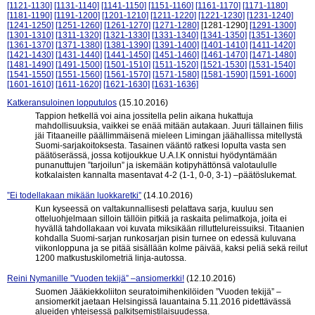
[1121-1130]
[1131-1140]
[1141-1150]
[1151-1160]
[1161-1170]
[1171-1180]
[1181-1190]
[1191-1200]
[1201-1210]
[1211-1220]
[1221-1230]
[1231-1240]
[1241-1250]
[1251-1260]
[1261-1270]
[1271-1280]
[1281-1290]
[1291-1300]
[1301-1310]
[1311-1320]
[1321-1330]
[1331-1340]
[1341-1350]
[1351-1360]
[1361-1370]
[1371-1380]
[1381-1390]
[1391-1400]
[1401-1410]
[1411-1420]
[1421-1430]
[1431-1440]
[1441-1450]
[1451-1460]
[1461-1470]
[1471-1480]
[1481-1490]
[1491-1500]
[1501-1510]
[1511-1520]
[1521-1530]
[1531-1540]
[1541-1550]
[1551-1560]
[1561-1570]
[1571-1580]
[1581-1590]
[1591-1600]
[1601-1610]
[1611-1620]
[1621-1630]
[1631-1636]
Katkeransuloinen lopputulos
(15.10.2016)
Tappion hetkellä voi aina jossitella pelin aikana hukattuja
mahdollisuuksia, vaikkei se enää mitään autakaan. Juuri tällainen fiilis
jäi Titaaneille päällimmäisenä mieleen Limingan jäähallissa mitellystä
Suomi-sarjakoitoksesta. Tasainen vääntö ratkesi lopulta vasta sen
päätöserässä, jossa kotijoukkue U.A.I.K onnistui hyödyntämään
punanuttujen ”tarjoilun” ja iskemään kotipyhättönsä valotaululle
kotkalaisten kannalta masentavat 4-2 (1-1, 0-0, 3-1) –päätöslukemat.
”Ei todellakaan mikään luokkaretki”
(14.10.2016)
Kun kyseessä on valtakunnallisesti pelattava sarja, kuuluu sen
otteluohjelmaan silloin tällöin pitkiä ja raskaita pelimatkoja, joita ei
hyvällä tahdollakaan voi kuvata miksikään rilluttelureissuiksi. Titaanien
kohdalla Suomi-sarjan runkosarjan pisin turnee on edessä kuluvana
viikonloppuna ja se pitää sisällään kolme päivää, kaksi peliä sekä reilut
1200 matkustuskilometriä linja-autossa.
Reini Nymanille ”Vuoden tekijä” –ansiomerkki!
(12.10.2016)
Suomen Jääkiekkoliiton seuratoimihenkilöiden ”Vuoden tekijä” –
ansiomerkit jaetaan Helsingissä lauantaina 5.11.2016 pidettävässä
alueiden yhteisessä palkitsemistilaisuudessa.