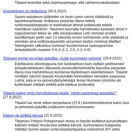
Titaanit leventää sekä sopimuspelaaja- että valmennuskatrastaan.
Enemmänkin oli otettavissa
(30.9.2022)
Suomi-sarjatason jääkiekko on hyvin usein varsin värikästä ja
tapahtumarikasta. Kotkassa perjantai-iltana mitelty
runkosarjakamppailu ei todellakaan tehnyt poikkeusta edellä
mainittuun sääntöön. Titaanien kannalta harmilliseksi kyseisen show’n
lopputuleman tekee se, että vierasjoukkue LeKi onnistui ensiksi
tasoittamaan pelin vain 13 sekuntia ennen kolmannen erän päätöstä ja
viemään aina voittolaukauksille venyneen taiston nimiinsä Waltteri
Selimgerein ratkaistua homman kuudennessa laukojaparissa
lempääläisille maalein 5-6 vl (1-2, 2-0, 2-3, 0-0).
”Eiliseen emme voi enää vaikuttaa, mutta huomiseen voimme”
(29.9.2022)
Edeltävänä viikonloppuna niin tuloksellisen kuin osittain pelillisenkin
pohjakosketuksen ottaneelle punanuttumiehistölle tarjoutuu perjantai-
iltana oiva mahdollisuus kurssinsa täydelliseen kääntämiseen. Titaanit
nimittäin isännöi Vaasan Koulunäkki Areenalleen vieraaksi saapuvaa
LeKiä, joka ei ex-punanuttuhyökkääjä Jesse Hurmeen johdolla ole
kuitenkaan mikään pelkkä pala kakkua purtavaksi.
Titaanit pukee myös harjoituksissa päälle ”vähän parempaa seppälää”!
(27.9.2022)
Titaanit sai viime viikon perjantaina (23.9.) kuriiritoimituksena kaksi isoa
ja pehmeää pakettia joukkueen pukuhuoneeseen.
Käteen jäi pelkkiä känsiä
(25.9.2022)
Titaanien Pohjois-Pohjanmaan reissu ei lopulta tuottanut punanuttujen
kätösiin mitään muuta kuin pelkkiä känsiä. Sunnuntaina Kalajoella
miteltyä Suomi-sarjan runkosarjakamppailua isännöinyt JHT antoi