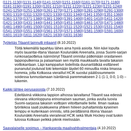
[1121-1130]
[1131-1140]
[1141-1150]
[1151-1160]
[1161-1170]
[1171-1180]
[1181-1190]
[1191-1200]
[1201-1210]
[1211-1220]
[1221-1230]
[1231-1240]
[1241-1250]
[1251-1260]
[1261-1270]
[1271-1280]
[1281-1290]
[1291-1300]
[1301-1310]
[1311-1320]
[1321-1330]
[1331-1340]
[1341-1350]
[1351-1360]
[1361-1370]
[1371-1380]
[1381-1390]
[1391-1400]
[1401-1410]
[1411-1420]
[1421-1430]
[1431-1440]
[1441-1450]
[1451-1460]
[1461-1470]
[1471-1480]
[1481-1490]
[1491-1500]
[1501-1510]
[1511-1520]
[1521-1530]
[1531-1540]
[1541-1550]
[1551-1560]
[1561-1570]
[1571-1580]
[1581-1590]
[1591-1600]
[1601-1610]
[1611-1620]
[1621-1630]
[1631-1636]
Työteliäs Titaanit tainnutti intiaanit
(8.10.2022)
Töitä tekemällä tapahtuu lähes aina hyviä asioita. Niin kävi lopulta
myös lauantai-iltana Vaasan Koulunäkki Areenalla, jossa Suomi-sarjan
runkosarjaottelua isännöinyt Titaanit onnistui pätkimään orastaneen
tappioputkensa ja palaamaan sen myötä maukkaalla tavalla takaisin
voittokantaan. Läpi kamppailun todellista duunarilätkää esittäneet
punanutut joutuivat toki tekemään täydet 60 minuuttia niska limassa
hommia, jotta Kotkassa vieraillut HCIK suostui päätössummerin
soidessa tunnustamaan isäntänsä paremmakseen 2-1 (1-1, 0-0, 1-0) –
lukemin.
Kaikki lähtee perusasioista
(7.10.2022)
Edeltävinä viikkoina tappion alhossa taivaltanut Titaanit saa edessä
olevana viikonloppuna erinomaisen sauman, jonka avulla luovia
Suomi-sarjassa takaisin voittojen viitoittamalle tielle. Ilman raakaa
työntekoa saati joukkueena yhteen hiileen puhaltamista kyseinen
temppu ei kuitenkaan onnistu, sillä perättäisinä iltoina Vaasan
Koulunäkki Areenalla vierailevat HCIK sekä Muik Hockey ovat tuskin
tulossa Kotkaan pelkkä piknik mielissään.
Saavalaiselle sopimus – Hankasesta maalivahtivalmentaja
(4.10.2022)