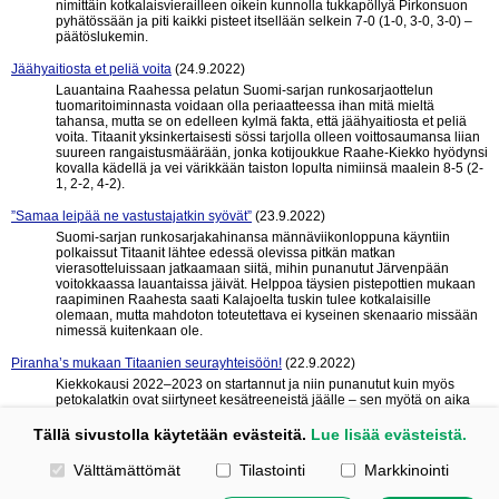
nimittäin kotkalaisvierailleen oikein kunnolla tukkapöllyä Pirkonsuon
pyhätössään ja piti kaikki pisteet itsellään selkein 7-0 (1-0, 3-0, 3-0) –
päätöslukemin.
Jäähyaitiosta et peliä voita
(24.9.2022)
Lauantaina Raahessa pelatun Suomi-sarjan runkosarjaottelun
tuomaritoiminnasta voidaan olla periaatteessa ihan mitä mieltä
tahansa, mutta se on edelleen kylmä fakta, että jäähyaitiosta et peliä
voita. Titaanit yksinkertaisesti sössi tarjolla olleen voittosaumansa liian
suureen rangaistusmäärään, jonka kotijoukkue Raahe-Kiekko hyödynsi
kovalla kädellä ja vei värikkään taiston lopulta nimiinsä maalein 8-5 (2-
1, 2-2, 4-2).
”Samaa leipää ne vastustajatkin syövät”
(23.9.2022)
Suomi-sarjan runkosarjakahinansa männäviikonloppuna käyntiin
polkaissut Titaanit lähtee edessä olevissa pitkän matkan
vierasotteluissaan jatkaamaan siitä, mihin punanutut Järvenpään
voitokkaassa lauantaissa jäivät. Helppoa täysien pistepottien mukaan
raapiminen Raahesta saati Kalajoelta tuskin tulee kotkalaisille
olemaan, mutta mahdoton toteutettava ei kyseinen skenaario missään
nimessä kuitenkaan ole.
Piranha’s mukaan Titaanien seurayhteisöön!
(22.9.2022)
Kiekkokausi 2022–2023 on startannut ja niin punanutut kuin myös
petokalatkin ovat siirtyneet kesätreeneistä jäälle – sen myötä on aika
julkistaa merkittävä uutinen kotkalaisessa jääkiekkoilussa.
Tällä sivustolla käytetään evästeitä.
Lue lisää evästeistä.
« edelliset 10
seuraavat 10 »
Valitse käytettävät evästeet
Välttämättömät
Tilastointi
Markkinointi