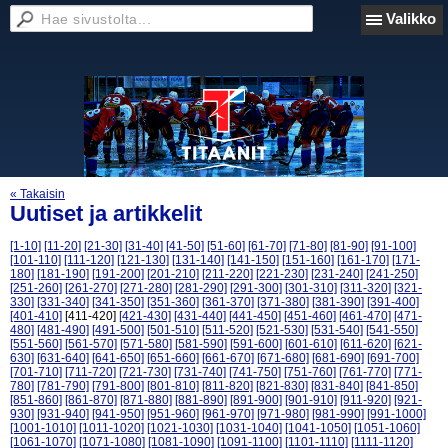
Valikko
« Takaisin
Uutiset ja artikkelit
[1-10]
[11-20]
[21-30]
[31-40]
[41-50]
[51-60]
[61-70]
[71-80]
[81-90]
[91-100]
[101-110]
[111-120]
[121-130]
[131-140]
[141-150]
[151-160]
[161-170]
[171-
180]
[181-190]
[191-200]
[201-210]
[211-220]
[221-230]
[231-240]
[241-250]
[251-260]
[261-270]
[271-280]
[281-290]
[291-300]
[301-310]
[311-320]
[321-
330]
[331-340]
[341-350]
[351-360]
[361-370]
[371-380]
[381-390]
[391-400]
[401-410]
[411-420]
[421-430]
[431-440]
[441-450]
[451-460]
[461-470]
[471-
480]
[481-490]
[491-500]
[501-510]
[511-520]
[521-530]
[531-540]
[541-550]
[551-560]
[561-570]
[571-580]
[581-590]
[591-600]
[601-610]
[611-620]
[621-
630]
[631-640]
[641-650]
[651-660]
[661-670]
[671-680]
[681-690]
[691-700]
[701-710]
[711-720]
[721-730]
[731-740]
[741-750]
[751-760]
[761-770]
[771-
780]
[781-790]
[791-800]
[801-810]
[811-820]
[821-830]
[831-840]
[841-850]
[851-860]
[861-870]
[871-880]
[881-890]
[891-900]
[901-910]
[911-920]
[921-
930]
[931-940]
[941-950]
[951-960]
[961-970]
[971-980]
[981-990]
[991-1000]
[1001-1010]
[1011-1020]
[1021-1030]
[1031-1040]
[1041-1050]
[1051-1060]
[1061-1070]
[1071-1080]
[1081-1090]
[1091-1100]
[1101-1110]
[1111-1120]