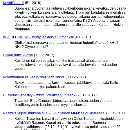
Kevättä kohti!
(5.1.2018)
Suomi-sarja pyörähtää kuluvan viikonlopun aikana kevätkauden osalta
käyntiin oikein kunnon läjällä otteluita. Titaanien kohdalla se merkitsee
sitä, että kotkalaiset pääsevät joulutauon aikana uusitun valmennuksen
oppien siivittämänä iskemään sunnuntaina KSOY Areenalle vajaan
yhdeksän vuoden tauon jälkeen vieraisille saapuvan Kajaanin Hokin
kimppuun.
ÄLÄ OLE NUIJA – ryhdy jääkiekkotuomariksi!
(4.1.2018)
Oletko sinä seuraava suomalainen tuomari huipulla? Liiga? KHL?
NHL? Olympialaiset?
Hyvää uutta vuotta!
(31.12.2017)
Käsillä on jälleen se aika, kun ihmiset saavat aihetta juhlaan,
paukuttelevat raketteja ja toivottavat samalla tervetulleeksi uuden
vuoden.
Kolehmainen kaivaa putket naftaliinista
(30.12.2017)
Syksyllä pelaajauransa kesken kauden päättänyt puolustaja Kalle
Kolehmainen tekee paluun kaukaloon.
Uusivuosi lähestyy – mistä ilotulitteet juhlaan?
(26.12.2017)
Titaanien B- ja C-nuoret järjestävät perinteisen uuden vuoden
ilotulitemyynnin kahdessa eri myyntipisteessä.
Rasmus Kupari mukana alle 20-vuotiaiden MM-kisajoukkueessa!
(23.12.2017)
Kotkan Titaanien kasvatti ja nykyinen Oulun Kärppien liigajoukkueen
hyökkääjä Rasmus Kupari on valittu edustamaan Suomea
vuodenvaihteessa (26.12.–5.1.) Yhdysvalloissa pelattavissa alle 20-