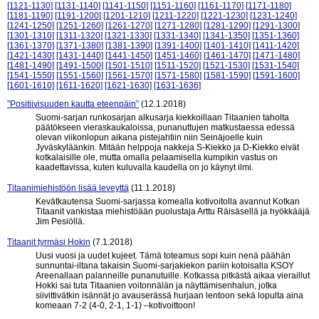
[1121-1130]
[1131-1140]
[1141-1150]
[1151-1160]
[1161-1170]
[1171-1180]
[1181-1190]
[1191-1200]
[1201-1210]
[1211-1220]
[1221-1230]
[1231-1240]
[1241-1250]
[1251-1260]
[1261-1270]
[1271-1280]
[1281-1290]
[1291-1300]
[1301-1310]
[1311-1320]
[1321-1330]
[1331-1340]
[1341-1350]
[1351-1360]
[1361-1370]
[1371-1380]
[1381-1390]
[1391-1400]
[1401-1410]
[1411-1420]
[1421-1430]
[1431-1440]
[1441-1450]
[1451-1460]
[1461-1470]
[1471-1480]
[1481-1490]
[1491-1500]
[1501-1510]
[1511-1520]
[1521-1530]
[1531-1540]
[1541-1550]
[1551-1560]
[1561-1570]
[1571-1580]
[1581-1590]
[1591-1600]
[1601-1610]
[1611-1620]
[1621-1630]
[1631-1636]
”Positiivisuuden kautta eteenpäin”
(12.1.2018)
Suomi-sarjan runkosarjan alkusarja kiekkoillaan Titaanien taholta
päätökseen vieraskaukaloissa, punanuttujen matkustaessa edessä
olevan viikonlopun aikana pistejahtiin niin Seinäjoelle kuin
Jyväskyläänkin. Mitään helppoja nakkeja S-Kiekko ja D-Kiekko eivät
kotkalaisille ole, mutta omalla pelaamisella kumpikin vastus on
kaadettavissa, kuten kuluvalla kaudella on jo käynyt ilmi.
Titaanimiehistöön lisää leveyttä
(11.1.2018)
Kevätkautensa Suomi-sarjassa komealla kotivoitolla avannut Kotkan
Titaanit vankistaa miehistöään puolustaja Arttu Räisäsellä ja hyökkääjä
Jim Pesiöllä.
Titaanit tyrmäsi Hokin
(7.1.2018)
Uusi vuosi ja uudet kujeet. Tämä toteamus sopi kuin nenä päähän
sunnuntai-iltana takaisin Suomi-sarjakiekon pariin kotoisalla KSOY
Areenallaan palanneille punanutuille. Kotkassa pitkästä aikaa vieraillut
Hokki sai tuta Titaanien voitonnälän ja näyttämisenhalun, jotka
siivittivätkin isännät jo avauserässä hurjaan lentoon sekä lopulta aina
komeaan 7-2 (4-0, 2-1, 1-1) –kotivoittoon!