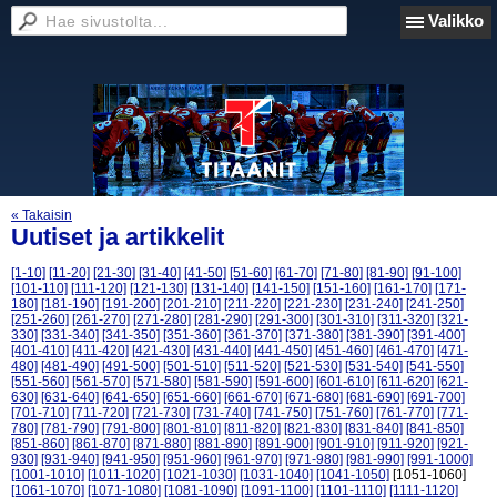
Valikko
« Takaisin
Uutiset ja artikkelit
[1-10]
[11-20]
[21-30]
[31-40]
[41-50]
[51-60]
[61-70]
[71-80]
[81-90]
[91-100]
[101-110]
[111-120]
[121-130]
[131-140]
[141-150]
[151-160]
[161-170]
[171-
180]
[181-190]
[191-200]
[201-210]
[211-220]
[221-230]
[231-240]
[241-250]
[251-260]
[261-270]
[271-280]
[281-290]
[291-300]
[301-310]
[311-320]
[321-
330]
[331-340]
[341-350]
[351-360]
[361-370]
[371-380]
[381-390]
[391-400]
[401-410]
[411-420]
[421-430]
[431-440]
[441-450]
[451-460]
[461-470]
[471-
480]
[481-490]
[491-500]
[501-510]
[511-520]
[521-530]
[531-540]
[541-550]
[551-560]
[561-570]
[571-580]
[581-590]
[591-600]
[601-610]
[611-620]
[621-
630]
[631-640]
[641-650]
[651-660]
[661-670]
[671-680]
[681-690]
[691-700]
[701-710]
[711-720]
[721-730]
[731-740]
[741-750]
[751-760]
[761-770]
[771-
780]
[781-790]
[791-800]
[801-810]
[811-820]
[821-830]
[831-840]
[841-850]
[851-860]
[861-870]
[871-880]
[881-890]
[891-900]
[901-910]
[911-920]
[921-
930]
[931-940]
[941-950]
[951-960]
[961-970]
[971-980]
[981-990]
[991-1000]
[1001-1010]
[1011-1020]
[1021-1030]
[1031-1040]
[1041-1050]
[1051-1060]
[1061-1070]
[1071-1080]
[1081-1090]
[1091-1100]
[1101-1110]
[1111-1120]