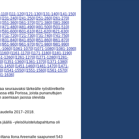
-110]
[111-120]
[121-130]
[131-140]
[141-150]
]
[231-240]
[241-250]
[251-260]
[261-270]
]
[351-360]
[361-370]
[371-380]
[381-390]
]
[471-480]
[481-490]
[491-500]
[501-510]
]
[591-600]
[601-610]
[611-620]
[621-630]
]
[711-720]
[721-730]
[731-740]
[741-750]
]
[831-840]
[841-850]
[851-860]
[861-870]
]
[951-960]
[961-970]
[971-980]
[981-990]
1-1060]
[1061-1070]
[1071-1080]
[1081-1090]
-1160]
[1161-1170]
[1171-1180]
[1181-1190]
51-1260]
[1261-1270]
[1271-1280]
[1281-
0]
[1351-1360]
[1361-1370]
[1371-1380]
41-1450]
[1451-1460]
[1461-1470]
[1471-
0]
[1541-1550]
[1551-1560]
[1561-1570]
31-1636]
a seuraavaksi tärkeälle ryöstöretkelle
assa että Porissa, joista punanuttujen
en asemiaan jaossa olevista
okaudella 2017–2018.
a jäällä –yleisöluistelutapahtuma oli
-iltana Ilona Areenalle saapuneet 543