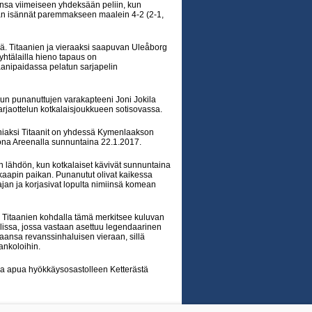
onsa viimeiseen yhdeksään peliin, kun
maan isännät paremmakseen maalein 4-2 (2-1,
iä. Titaanien ja vieraaksi saapuvan Uleåborg
 yhtälailla hieno tapaus on
aanipaidassa pelatun sarjapelin
kun punanuttujen varakapteeni Joni Jokila
arjaottelun kotkalaisjoukkueen sotisovassa.
niaksi Titaanit on yhdessä Kymenlaakson
ona Areenalla sunnuntaina 22.1.2017.
 lähdön, kun kotkalaiset kävivät sunnuntaina
aapin paikan. Punanutut olivat kaikessa
jan ja korjasivat lopulta nimiinsä komean
. Titaanien kohdalla tämä merkitsee kuluvan
issa, jossa vastaan asettuu legendaarinen
nsa revanssinhaluisen vieraan, sillä
ankoloihin.
saa apua hyökkäysosastolleen Ketterästä