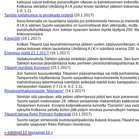
katsojaa saivat todistaa punanuttujen ottavan jo kahdeksannen kotivoitt
Kotkassa vieraillut Uleåborg A.I.K joutui kovan taistelun jälkeen totea
1-0, 1-1).
Tarjolla juhlahumua ja arvokkaita pisteitä
(20.1.2017)
Ilona Areenalla on lauantaina tarjolla jos jonkinmoista menoa ja meinink
A.I.K:n välinen Suomi-sarjakoitos on luonnollisesti illan ykkösjuttu, mutta
punanuttuhyökkääjä Joni Jokilan kyseisen taiston myötä täyttyvä 200. tit
kokonaismäärä.
#Jogi200
(18.1.2017)
Kotkan Titaanit saa seurahistoriaansa jälleen uuden sataluvunrikkojan, 
pelaa kuluvan viikon lauantaina Uleåborg A.I.K:n isäntänä uransa 200. s
Energiaa jäällä 22.1.2017!
(16.1.2017)
Valtakunnallista Sähkön päivää vietetään jälleen tammikuussa. Sen kun
Sähkön kanssa järjestämässä koko perheen yleisöluistelutapahtumaa Il
Titaanit murskasi Kooveen!
(15.1.2017)
Jori Sainion tuurauskeikka Titaanien päävalmentaja sai mitä parhaimman
Tampereella näyttämässä Suomi-sarjaottelua isännöinneelle Kooveelle k
mahdollisessa tekemisessä isäntiään selkeästi edellä koko kamppailun a
vierasvoiton maalein 2-7 (1-4, 0-2, 1-1).
Revanssinhakureissulle ”Manseen”
(14.1.2017)
Niinhän sitä sanotaan, että pelien vähentyessä pidot sen kuin paranevat
Suomi-sarjan runkosarjan 28. ottelun pelaamista Hakametsän kakkoshall
Tampereen Koovee. Kovana kotijoukkueena tunnettu ”Dynamo” saa vastaa
syksyllä Kotkassa pelattu koitos jätti paljon moskaa punanuttujen hampa
Titaanit lainaa Reko Riihisen Ketterästä
(13.1.2017)
Suomi-sarjan viimeisistä pudotuspelipaikoista tiukasti kisaava Titaanit 
lainalle saapuvan Reko Riihisen muodossa.
« edelliset 10
seuraavat 10 »