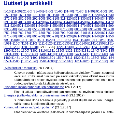
Uutiset ja artikkelit
[1-10]
[11-20]
[21-30]
[31-40]
[41-50]
[51-60]
[61-70]
[71-80]
[81-90]
[91-100]
[101
[151-160]
[161-170]
[171-180]
[181-190]
[191-200]
[201-210]
[211-220]
[221-230
[271-280]
[281-290]
[291-300]
[301-310]
[311-320]
[321-330]
[331-340]
[341-350
[391-400]
[401-410]
[411-420]
[421-430]
[431-440]
[441-450]
[451-460]
[461-470
[511-520]
[521-530]
[531-540]
[541-550]
[551-560]
[561-570]
[571-580]
[581-590
[631-640]
[641-650]
[651-660]
[661-670]
[671-680]
[681-690]
[691-700]
[701-710
[751-760]
[761-770]
[771-780]
[781-790]
[791-800]
[801-810]
[811-820]
[821-830
[871-880]
[881-890]
[891-900]
[901-910]
[911-920]
[921-930]
[931-940]
[941-950
[991-1000]
[1001-1010]
[1011-1020]
[1021-1030]
[1031-1040]
[1041-1050]
[105
[1091-1100]
[1101-1110]
[1111-1120]
[1121-1130]
[1131-1140]
[1141-1150]
[1151
[1191-1200]
[1201-1210]
[1211-1220]
[1221-1230]
[1231-1240]
[1241-1250]
[12
1290]
[1291-1300]
[1301-1310]
[1311-1320]
[1321-1330]
[1331-1340]
[1341-135
[1381-1390]
[1391-1400]
[1401-1410]
[1411-1420]
[1421-1430]
[1431-1440]
[14
1480]
[1481-1490]
[1491-1500]
[1501-1510]
[1511-1520]
[1521-1530]
[1531-154
[1571-1580]
[1581-1590]
[1591-1600]
[1601-1610]
[1611-1620]
[1621-1630]
[16
Ryöstöretkelle vieraisiin
(26.1.2017)
Kuluvan vuoden pääasiassa kotikaukalossaan viettänyt Titaanit suunnista
vieraisiin. Kotkalaiset nimittäin pelaavat viikonloppuna ottelut sekä Kurik
päämäärnä olisi hakea täysi kuuden pisteen potti ja parannella näin oll
pudotuspelipaikoista käytävässä taistelussa.
Piispanen jatkaa punanuttujen peräsimessä
(24.1.2017)
Titaanit jatkaa tutun päävalmentajan komennossa myös tulevalla kiekk
Energiaa jäällä –tapahtuma onnistui mainiosti!
(23.1.2017)
Sunnuntaina Ilona Areenalla järjestetty ja osallistujille maksuton Energia
kaikkinensa todellinen jättimenestys.
Punanutut maksoivat ”potut pottuina”
(21.1.2017)
Titaanien vahva kevätvire jääkiekkoilun Suomi-sarjassa jatkuu. Lauantai