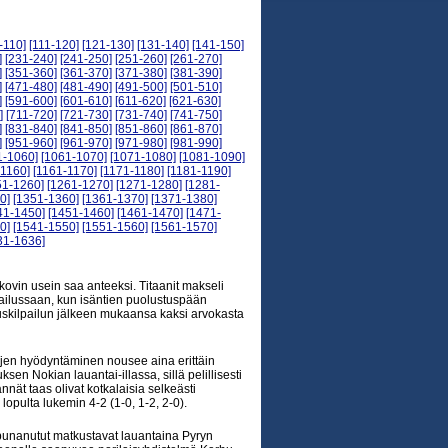
-110]
[111-120]
[121-130]
[131-140]
[141-150]
]
[231-240]
[241-250]
[251-260]
[261-270]
]
[351-360]
[361-370]
[371-380]
[381-390]
]
[471-480]
[481-490]
[491-500]
[501-510]
]
[591-600]
[601-610]
[611-620]
[621-630]
]
[711-720]
[721-730]
[731-740]
[741-750]
]
[831-840]
[841-850]
[851-860]
[861-870]
]
[951-960]
[961-970]
[971-980]
[981-990]
1-1060]
[1061-1070]
[1071-1080]
[1081-1090]
-1160]
[1161-1170]
[1171-1180]
[1181-1190]
51-1260]
[1261-1270]
[1271-1280]
[1281-
0]
[1351-1360]
[1361-1370]
[1371-1380]
41-1450]
[1451-1460]
[1461-1470]
[1471-
0]
[1541-1550]
[1551-1560]
[1561-1570]
31-1636]
ä kovin usein saa anteeksi. Titaanit makseli
pailussaan, kun isäntien puolustuspään
auskilpailun jälkeen mukaansa kaksi arvokasta
kojen hyödyntäminen nousee aina erittäin
sen Nokian lauantai-illassa, sillä pelillisesti
nnät taas olivat kotkalaisia selkeästi
lopulta lukemin 4-2 (1-0, 1-2, 2-0).
n punanutut matkustavat lauantaina Pyryn