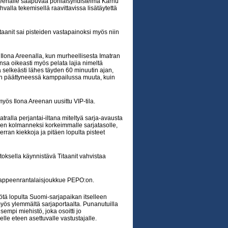
reenalle saapuvaa porilaisyhdistelmä Karhu
valla tekemisellä raavittavissa lisätäytettä
anit sai pisteiden vastapainoksi myös niin
 Ilona Areenalla, kun murheellisesta Imatran
nsa oikeasti myös pelata lajia nimeltä
 selkeästi lähes täyden 60 minuutin ajan,
miin päättyneessä kamppailussa muuta, kuin
ös Ilona Areenan uusittu VIP-tila.
tralla perjantai-iltana miteltyä sarja-avausta
uomen kolmanneksi korkeimmalle sarjatasolle,
rran kiekkoja ja pitäen lopulta pisteet
ksella käynnistävä Titaanit vahvistaa
 lappeenrantalaisjoukkue PEPO:on.
ötä lopulta Suomi-sarjapaikan itselleen
yös ylemmältä sarjaportaalta. Punanutuilla
empi miehistö, joka osoitti jo
le eteen asettuvalle vastustajalle.