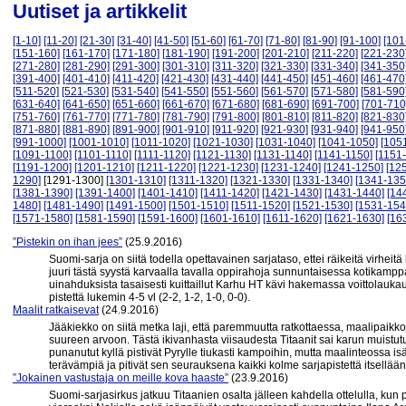
Uutiset ja artikkelit
[1-10]
[11-20]
[21-30]
[31-40]
[41-50]
[51-60]
[61-70]
[71-80]
[81-90]
[91-100]
[101
[151-160]
[161-170]
[171-180]
[181-190]
[191-200]
[201-210]
[211-220]
[221-230
[271-280]
[281-290]
[291-300]
[301-310]
[311-320]
[321-330]
[331-340]
[341-350
[391-400]
[401-410]
[411-420]
[421-430]
[431-440]
[441-450]
[451-460]
[461-470
[511-520]
[521-530]
[531-540]
[541-550]
[551-560]
[561-570]
[571-580]
[581-590
[631-640]
[641-650]
[651-660]
[661-670]
[671-680]
[681-690]
[691-700]
[701-710
[751-760]
[761-770]
[771-780]
[781-790]
[791-800]
[801-810]
[811-820]
[821-830
[871-880]
[881-890]
[891-900]
[901-910]
[911-920]
[921-930]
[931-940]
[941-950
[991-1000]
[1001-1010]
[1011-1020]
[1021-1030]
[1031-1040]
[1041-1050]
[105
[1091-1100]
[1101-1110]
[1111-1120]
[1121-1130]
[1131-1140]
[1141-1150]
[1151
[1191-1200]
[1201-1210]
[1211-1220]
[1221-1230]
[1231-1240]
[1241-1250]
[12
1290]
[1291-1300]
[1301-1310]
[1311-1320]
[1321-1330]
[1331-1340]
[1341-135
[1381-1390]
[1391-1400]
[1401-1410]
[1411-1420]
[1421-1430]
[1431-1440]
[14
1480]
[1481-1490]
[1491-1500]
[1501-1510]
[1511-1520]
[1521-1530]
[1531-154
[1571-1580]
[1581-1590]
[1591-1600]
[1601-1610]
[1611-1620]
[1621-1630]
[16
”Pistekin on ihan jees”
(25.9.2016)
Suomi-sarja on siitä todella opettavainen sarjataso, ettei räikeitä virheit
juuri tästä syystä karvaalla tavalla oppirahoja sunnuntaisessa kotikamp
uinahduksista tasaisesti kuittaillut Karhu HT kävi hakemassa voittolauk
pistettä lukemin 4-5 vl (2-2, 1-2, 1-0, 0-0).
Maalit ratkaisevat
(24.9.2016)
Jääkiekko on siitä metka laji, että paremmuutta ratkottaessa, maalipaik
suureen arvoon. Tästä ikivanhasta viisaudesta Titaanit sai karun muistutuk
punanutut kyllä pistivät Pyrylle tiukasti kampoihin, mutta maalinteossa isä
terävämpiä ja pitivät sen seurauksena kaikki kolme sarjapistettä itsellään 
”Jokainen vastustaja on meille kova haaste”
(23.9.2016)
Suomi-sarjasirkus jatkuu Titaanien osalta jälleen kahdella ottelulla, ku