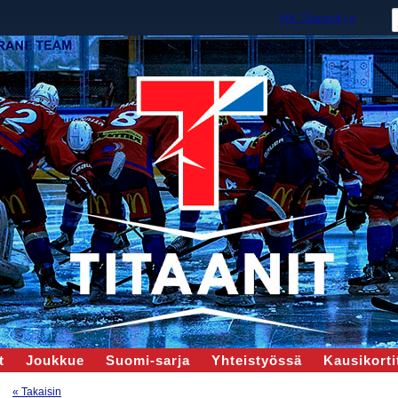
HK Titaanit ry
t
Joukkue
Suomi-sarja
Yhteistyössä
Kausikortit
« Takaisin