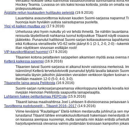
vieraaksi Nokialle sekä isännöivät vastavuoroisesti sunnuntaina Ilona A
Hockey Teamia. Luvassa on siis kaksi kovaa koitosta, joista on omalla vah
pistepussukkaan.
Äijälälle reilun kuukauden huilitauko peleistä
(19.9.2016)
Lauantaina avausvoittonsa kuluvan kauden Suomi-sarjassa napannut Tita
huonoja kuin hyviäkin uutisia sairastupansa puolelta.
Yksi yö kaiken muuttaa voi
(17.9.2016)
Urheilussa yksi hyvin nukuttu yö voi tehdä ihmeitä. Se nähtiin lauantaina
reissusta täydellisesti nahkansa luonut kotijoukkue Titaanit näytti osaava
jääkiekko. Punanutut hallitsivat Suomi-sarjan kotiavauksensa tapahtumia
eikä Kotkassa vierailleelle VG-62:selle jäänyt 6-1 (2-1, 2-0, 2-0) –luke
illan näytöksen sivuosan esittäjän rooli!
VIP-kausikorttilaiset huomio!
(17.9.2016)
Titaanien kotona pelattavien sarjapelien alkamisen myötä avaa ovensa my
Ketterä kaikessa parempi
(16.9.2016)
Titaanien taival Suomi-sarjassa ei alkanut kovin valoisissa merkeissä. Ima
isännöinyt Ketterä tervetulotoivotti punanutut tylyllä tavalla takaisin S
takomalla täysin jalkoihin jääneiden vieraiden verkkoon täyden tusinan ve
itsellään maalein 12-0 (5-0, 4-0, 3-0).
Titaaneille laina-apuja Peliitoista
(16.9.2016)
Suomi-sarjan runkosarjarupeamansa viikonloppuna kahdella kovalla koito
rivejään Heinolan Peliitoista saapuvilla lainapelaajilla.
Luhtanen hakee pelituntumaa PEPO:sta
(15.9.2016)
Titaanit lainaa maalivahtinsa Joel Luhtasen II-divisioonassa pelaavaan
Tavoitteena pudotuspelit – Titaanit 2016–2017
(14.9.2016)
Viime keväänä ”Rautaliigan” Etelä-lohkon mestaruutta juhlinut ja sen my
lunastanut Titaanit lähtee ennakkoluulottomasti hakemaan menestystä m
on kasassa aiempaa nuorempi, mutta samalla niin ikään entistä urheilullis
harjoituspeleissä olevansa valmis pistämään tosissaan kampoihin jokaisel