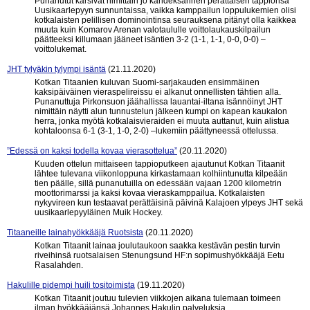
Punanutut kärsivät nimittäin jo kahdeksannen perättäisen tappionsa
Uusikaarlepyyn sunnuntaissa, vaikka kamppailun loppulukemien olisi
kotkalaisten pelillisen dominointinsa seurauksena pitänyt olla kaikkea
muuta kuin Komarov Arenan valotaululle voittolaukauskilpailun
päätteeksi killumaan jääneet isäntien 3-2 (1-1, 1-1, 0-0, 0-0) –
voittolukemat.
JHT tylyäkin tylympi isäntä
(21.11.2020)
Kotkan Titaanien kuluvan Suomi-sarjakauden ensimmäinen
kaksipäiväinen vieraspelireissu ei alkanut onnellisten tähtien alla.
Punanuttuja Pirkonsuon jäähallissa lauantai-iltana isännöinyt JHT
nimittäin näytti alun tunnustelun jälkeen kumpi on kapean kaukalon
herra, jonka myötä kotkalaisvieraiden ei muuta auttanut, kuin alistua
kohtaloonsa 6-1 (3-1, 1-0, 2-0) –lukemiin päättyneessä ottelussa.
”Edessä on kaksi todella kovaa vierasottelua”
(20.11.2020)
Kuuden ottelun mittaiseen tappioputkeen ajautunut Kotkan Titaanit
lähtee tulevana viikonloppuna kirkastamaan kolhiintunutta kilpeään
tien päälle, sillä punanutuilla on edessään vajaan 1200 kilometrin
moottorimarssi ja kaksi kovaa vieraskamppailua. Kotkalaisten
nykyvireen kun testaavat perättäisinä päivinä Kalajoen ylpeys JHT sekä
uusikaarlepyyläinen Muik Hockey.
Titaaneille lainahyökkääjä Ruotsista
(20.11.2020)
Kotkan Titaanit lainaa joulutaukoon saakka kestävän pestin turvin
riveihinsä ruotsalaisen Stenungsund HF:n sopimushyökkääjä Eetu
Rasalahden.
Hakulille pidempi huili tositoimista
(19.11.2020)
Kotkan Titaanit joutuu tulevien viikkojen aikana tulemaan toimeen
ilman hyökkääjänsä Johannes Hakulin palveluksia.