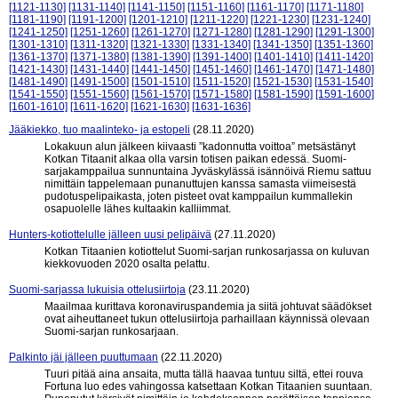
[1121-1130]
[1131-1140]
[1141-1150]
[1151-1160]
[1161-1170]
[1171-1180]
[1181-1190]
[1191-1200]
[1201-1210]
[1211-1220]
[1221-1230]
[1231-1240]
[1241-1250]
[1251-1260]
[1261-1270]
[1271-1280]
[1281-1290]
[1291-1300]
[1301-1310]
[1311-1320]
[1321-1330]
[1331-1340]
[1341-1350]
[1351-1360]
[1361-1370]
[1371-1380]
[1381-1390]
[1391-1400]
[1401-1410]
[1411-1420]
[1421-1430]
[1431-1440]
[1441-1450]
[1451-1460]
[1461-1470]
[1471-1480]
[1481-1490]
[1491-1500]
[1501-1510]
[1511-1520]
[1521-1530]
[1531-1540]
[1541-1550]
[1551-1560]
[1561-1570]
[1571-1580]
[1581-1590]
[1591-1600]
[1601-1610]
[1611-1620]
[1621-1630]
[1631-1636]
Jääkiekko, tuo maalinteko- ja estopeli
(28.11.2020)
Lokakuun alun jälkeen kiivaasti ”kadonnutta voittoa” metsästänyt
Kotkan Titaanit alkaa olla varsin totisen paikan edessä. Suomi-
sarjakamppailua sunnuntaina Jyväskylässä isännöivä Riemu sattuu
nimittäin tappelemaan punanuttujen kanssa samasta viimeisestä
pudotuspelipaikasta, joten pisteet ovat kamppailun kummallekin
osapuolelle lähes kultaakin kalliimmat.
Hunters-kotiottelulle jälleen uusi pelipäivä
(27.11.2020)
Kotkan Titaanien kotiottelut Suomi-sarjan runkosarjassa on kuluvan
kiekkovuoden 2020 osalta pelattu.
Suomi-sarjassa lukuisia ottelusiirtoja
(23.11.2020)
Maailmaa kurittava koronaviruspandemia ja siitä johtuvat säädökset
ovat aiheuttaneet tukun ottelusiirtoja parhaillaan käynnissä olevaan
Suomi-sarjan runkosarjaan.
Palkinto jäi jälleen puuttumaan
(22.11.2020)
Tuuri pitää aina ansaita, mutta tällä haavaa tuntuu siltä, ettei rouva
Fortuna luo edes vahingossa katsettaan Kotkan Titaanien suuntaan.