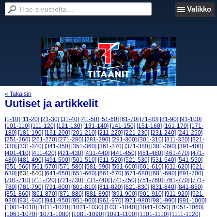
Valikko
« Takaisin
Uutiset ja artikkelit
[1-10]
[11-20]
[21-30]
[31-40]
[41-50]
[51-60]
[61-70]
[71-80]
[81-90]
[91-100]
[101-110]
[111-120]
[121-130]
[131-140]
[141-150]
[151-160]
[161-170]
[171-
180]
[181-190]
[191-200]
[201-210]
[211-220]
[221-230]
[231-240]
[241-250]
[251-260]
[261-270]
[271-280]
[281-290]
[291-300]
[301-310]
[311-320]
[321-
330]
[331-340]
[341-350]
[351-360]
[361-370]
[371-380]
[381-390]
[391-400]
[401-410]
[411-420]
[421-430]
[431-440]
[441-450]
[451-460]
[461-470]
[471-
480]
[481-490]
[491-500]
[501-510]
[511-520]
[521-530]
[531-540]
[541-550]
[551-560]
[561-570]
[571-580]
[581-590]
[591-600]
[601-610]
[611-620]
[621-
630]
[631-640]
[641-650]
[651-660]
[661-670]
[671-680]
[681-690]
[691-700]
[701-710]
[711-720]
[721-730]
[731-740]
[741-750]
[751-760]
[761-770]
[771-
780]
[781-790]
[791-800]
[801-810]
[811-820]
[821-830]
[831-840]
[841-850]
[851-860]
[861-870]
[871-880]
[881-890]
[891-900]
[901-910]
[911-920]
[921-
930]
[931-940]
[941-950]
[951-960]
[961-970]
[971-980]
[981-990]
[991-1000]
[1001-1010]
[1011-1020]
[1021-1030]
[1031-1040]
[1041-1050]
[1051-1060]
[1061-1070]
[1071-1080]
[1081-1090]
[1091-1100]
[1101-1110]
[1111-1120]