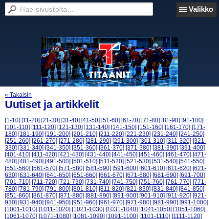
Valikko
« Takaisin
Uutiset ja artikkelit
[1-10]
[11-20]
[21-30]
[31-40]
[41-50]
[51-60]
[61-70]
[71-80]
[81-90]
[91-100]
[101-110]
[111-120]
[121-130]
[131-140]
[141-150]
[151-160]
[161-170]
[171-
180]
[181-190]
[191-200]
[201-210]
[211-220]
[221-230]
[231-240]
[241-250]
[251-260]
[261-270]
[271-280]
[281-290]
[291-300]
[301-310]
[311-320]
[321-
330]
[331-340]
[341-350]
[351-360]
[361-370]
[371-380]
[381-390]
[391-400]
[401-410]
[411-420]
[421-430]
[431-440]
[441-450]
[451-460]
[461-470]
[471-
480]
[481-490]
[491-500]
[501-510]
[511-520]
[521-530]
[531-540]
[541-550]
[551-560]
[561-570]
[571-580]
[581-590]
[591-600]
[601-610]
[611-620]
[621-
630]
[631-640]
[641-650]
[651-660]
[661-670]
[671-680]
[681-690]
[691-700]
[701-710]
[711-720]
[721-730]
[731-740]
[741-750]
[751-760]
[761-770]
[771-
780]
[781-790]
[791-800]
[801-810]
[811-820]
[821-830]
[831-840]
[841-850]
[851-860]
[861-870]
[871-880]
[881-890]
[891-900]
[901-910]
[911-920]
[921-
930]
[931-940]
[941-950]
[951-960]
[961-970]
[971-980]
[981-990]
[991-1000]
[1001-1010]
[1011-1020]
[1021-1030]
[1031-1040]
[1041-1050]
[1051-1060]
[1061-1070]
[1071-1080]
[1081-1090]
[1091-1100]
[1101-1110]
[1111-1120]