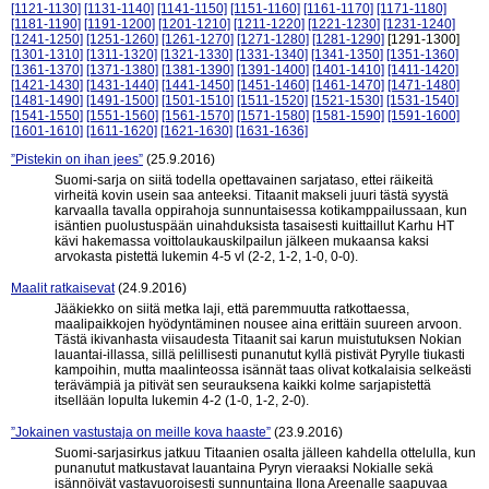
[1121-1130]
[1131-1140]
[1141-1150]
[1151-1160]
[1161-1170]
[1171-1180]
[1181-1190]
[1191-1200]
[1201-1210]
[1211-1220]
[1221-1230]
[1231-1240]
[1241-1250]
[1251-1260]
[1261-1270]
[1271-1280]
[1281-1290]
[1291-1300]
[1301-1310]
[1311-1320]
[1321-1330]
[1331-1340]
[1341-1350]
[1351-1360]
[1361-1370]
[1371-1380]
[1381-1390]
[1391-1400]
[1401-1410]
[1411-1420]
[1421-1430]
[1431-1440]
[1441-1450]
[1451-1460]
[1461-1470]
[1471-1480]
[1481-1490]
[1491-1500]
[1501-1510]
[1511-1520]
[1521-1530]
[1531-1540]
[1541-1550]
[1551-1560]
[1561-1570]
[1571-1580]
[1581-1590]
[1591-1600]
[1601-1610]
[1611-1620]
[1621-1630]
[1631-1636]
”Pistekin on ihan jees”
(25.9.2016)
Suomi-sarja on siitä todella opettavainen sarjataso, ettei räikeitä
virheitä kovin usein saa anteeksi. Titaanit makseli juuri tästä syystä
karvaalla tavalla oppirahoja sunnuntaisessa kotikamppailussaan, kun
isäntien puolustuspään uinahduksista tasaisesti kuittaillut Karhu HT
kävi hakemassa voittolaukauskilpailun jälkeen mukaansa kaksi
arvokasta pistettä lukemin 4-5 vl (2-2, 1-2, 1-0, 0-0).
Maalit ratkaisevat
(24.9.2016)
Jääkiekko on siitä metka laji, että paremmuutta ratkottaessa,
maalipaikkojen hyödyntäminen nousee aina erittäin suureen arvoon.
Tästä ikivanhasta viisaudesta Titaanit sai karun muistutuksen Nokian
lauantai-illassa, sillä pelillisesti punanutut kyllä pistivät Pyrylle tiukasti
kampoihin, mutta maalinteossa isännät taas olivat kotkalaisia selkeästi
terävämpiä ja pitivät sen seurauksena kaikki kolme sarjapistettä
itsellään lopulta lukemin 4-2 (1-0, 1-2, 2-0).
”Jokainen vastustaja on meille kova haaste”
(23.9.2016)
Suomi-sarjasirkus jatkuu Titaanien osalta jälleen kahdella ottelulla, kun
punanutut matkustavat lauantaina Pyryn vieraaksi Nokialle sekä
isännöivät vastavuoroisesti sunnuntaina Ilona Areenalle saapuvaa