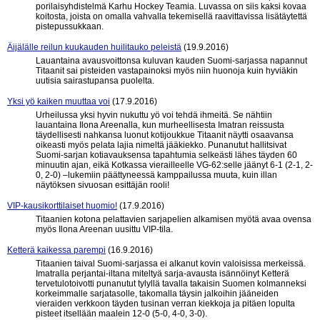
porilaisyhdistelmä Karhu Hockey Teamia. Luvassa on siis kaksi kovaa
koitosta, joista on omalla vahvalla tekemisellä raavittavissa lisätäytettä
pistepussukkaan.
Äijälälle reilun kuukauden huilitauko peleistä
(19.9.2016)
Lauantaina avausvoittonsa kuluvan kauden Suomi-sarjassa napannut
Titaanit sai pisteiden vastapainoksi myös niin huonoja kuin hyviäkin
uutisia sairastupansa puolelta.
Yksi yö kaiken muuttaa voi
(17.9.2016)
Urheilussa yksi hyvin nukuttu yö voi tehdä ihmeitä. Se nähtiin
lauantaina Ilona Areenalla, kun murheellisesta Imatran reissusta
täydellisesti nahkansa luonut kotijoukkue Titaanit näytti osaavansa
oikeasti myös pelata lajia nimeltä jääkiekko. Punanutut hallitsivat
Suomi-sarjan kotiavauksensa tapahtumia selkeästi lähes täyden 60
minuutin ajan, eikä Kotkassa vierailleelle VG-62:selle jäänyt 6-1 (2-1, 2-
0, 2-0) –lukemiin päättyneessä kamppailussa muuta, kuin illan
näytöksen sivuosan esittäjän rooli!
VIP-kausikorttilaiset huomio!
(17.9.2016)
Titaanien kotona pelattavien sarjapelien alkamisen myötä avaa ovensa
myös Ilona Areenan uusittu VIP-tila.
Ketterä kaikessa parempi
(16.9.2016)
Titaanien taival Suomi-sarjassa ei alkanut kovin valoisissa merkeissä.
Imatralla perjantai-iltana miteltyä sarja-avausta isännöinyt Ketterä
tervetulotoivotti punanutut tylyllä tavalla takaisin Suomen kolmanneksi
korkeimmalle sarjatasolle, takomalla täysin jalkoihin jääneiden
vieraiden verkkoon täyden tusinan verran kiekkoja ja pitäen lopulta
pisteet itsellään maalein 12-0 (5-0, 4-0, 3-0).