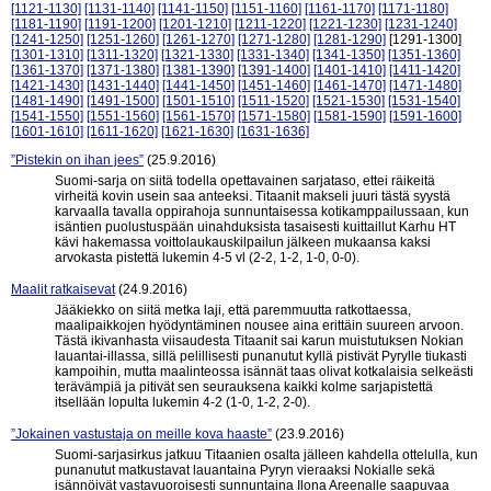
[1121-1130]
[1131-1140]
[1141-1150]
[1151-1160]
[1161-1170]
[1171-1180]
[1181-1190]
[1191-1200]
[1201-1210]
[1211-1220]
[1221-1230]
[1231-1240]
[1241-1250]
[1251-1260]
[1261-1270]
[1271-1280]
[1281-1290]
[1291-1300]
[1301-1310]
[1311-1320]
[1321-1330]
[1331-1340]
[1341-1350]
[1351-1360]
[1361-1370]
[1371-1380]
[1381-1390]
[1391-1400]
[1401-1410]
[1411-1420]
[1421-1430]
[1431-1440]
[1441-1450]
[1451-1460]
[1461-1470]
[1471-1480]
[1481-1490]
[1491-1500]
[1501-1510]
[1511-1520]
[1521-1530]
[1531-1540]
[1541-1550]
[1551-1560]
[1561-1570]
[1571-1580]
[1581-1590]
[1591-1600]
[1601-1610]
[1611-1620]
[1621-1630]
[1631-1636]
”Pistekin on ihan jees”
(25.9.2016)
Suomi-sarja on siitä todella opettavainen sarjataso, ettei räikeitä
virheitä kovin usein saa anteeksi. Titaanit makseli juuri tästä syystä
karvaalla tavalla oppirahoja sunnuntaisessa kotikamppailussaan, kun
isäntien puolustuspään uinahduksista tasaisesti kuittaillut Karhu HT
kävi hakemassa voittolaukauskilpailun jälkeen mukaansa kaksi
arvokasta pistettä lukemin 4-5 vl (2-2, 1-2, 1-0, 0-0).
Maalit ratkaisevat
(24.9.2016)
Jääkiekko on siitä metka laji, että paremmuutta ratkottaessa,
maalipaikkojen hyödyntäminen nousee aina erittäin suureen arvoon.
Tästä ikivanhasta viisaudesta Titaanit sai karun muistutuksen Nokian
lauantai-illassa, sillä pelillisesti punanutut kyllä pistivät Pyrylle tiukasti
kampoihin, mutta maalinteossa isännät taas olivat kotkalaisia selkeästi
terävämpiä ja pitivät sen seurauksena kaikki kolme sarjapistettä
itsellään lopulta lukemin 4-2 (1-0, 1-2, 2-0).
”Jokainen vastustaja on meille kova haaste”
(23.9.2016)
Suomi-sarjasirkus jatkuu Titaanien osalta jälleen kahdella ottelulla, kun
punanutut matkustavat lauantaina Pyryn vieraaksi Nokialle sekä
isännöivät vastavuoroisesti sunnuntaina Ilona Areenalle saapuvaa