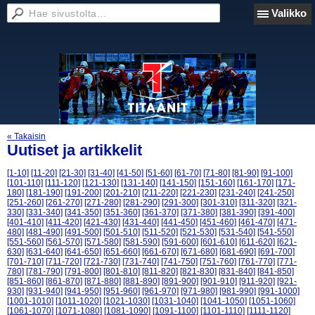
Valikko
« Takaisin
Uutiset ja artikkelit
[1-10]
[11-20]
[21-30]
[31-40]
[41-50]
[51-60]
[61-70]
[71-80]
[81-90]
[91-100]
[101-110]
[111-120]
[121-130]
[131-140]
[141-150]
[151-160]
[161-170]
[171-
180]
[181-190]
[191-200]
[201-210]
[211-220]
[221-230]
[231-240]
[241-250]
[251-260]
[261-270]
[271-280]
[281-290]
[291-300]
[301-310]
[311-320]
[321-
330]
[331-340]
[341-350]
[351-360]
[361-370]
[371-380]
[381-390]
[391-400]
[401-410]
[411-420]
[421-430]
[431-440]
[441-450]
[451-460]
[461-470]
[471-
480]
[481-490]
[491-500]
[501-510]
[511-520]
[521-530]
[531-540]
[541-550]
[551-560]
[561-570]
[571-580]
[581-590]
[591-600]
[601-610]
[611-620]
[621-
630]
[631-640]
[641-650]
[651-660]
[661-670]
[671-680]
[681-690]
[691-700]
[701-710]
[711-720]
[721-730]
[731-740]
[741-750]
[751-760]
[761-770]
[771-
780]
[781-790]
[791-800]
[801-810]
[811-820]
[821-830]
[831-840]
[841-850]
[851-860]
[861-870]
[871-880]
[881-890]
[891-900]
[901-910]
[911-920]
[921-
930]
[931-940]
[941-950]
[951-960]
[961-970]
[971-980]
[981-990]
[991-1000]
[1001-1010]
[1011-1020]
[1021-1030]
[1031-1040]
[1041-1050]
[1051-1060]
[1061-1070]
[1071-1080]
[1081-1090]
[1091-1100]
[1101-1110]
[1111-1120]