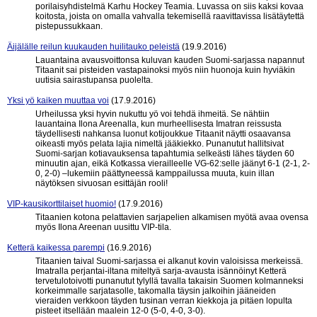
porilaisyhdistelmä Karhu Hockey Teamia. Luvassa on siis kaksi kovaa
koitosta, joista on omalla vahvalla tekemisellä raavittavissa lisätäytettä
pistepussukkaan.
Äijälälle reilun kuukauden huilitauko peleistä
(19.9.2016)
Lauantaina avausvoittonsa kuluvan kauden Suomi-sarjassa napannut
Titaanit sai pisteiden vastapainoksi myös niin huonoja kuin hyviäkin
uutisia sairastupansa puolelta.
Yksi yö kaiken muuttaa voi
(17.9.2016)
Urheilussa yksi hyvin nukuttu yö voi tehdä ihmeitä. Se nähtiin
lauantaina Ilona Areenalla, kun murheellisesta Imatran reissusta
täydellisesti nahkansa luonut kotijoukkue Titaanit näytti osaavansa
oikeasti myös pelata lajia nimeltä jääkiekko. Punanutut hallitsivat
Suomi-sarjan kotiavauksensa tapahtumia selkeästi lähes täyden 60
minuutin ajan, eikä Kotkassa vierailleelle VG-62:selle jäänyt 6-1 (2-1, 2-
0, 2-0) –lukemiin päättyneessä kamppailussa muuta, kuin illan
näytöksen sivuosan esittäjän rooli!
VIP-kausikorttilaiset huomio!
(17.9.2016)
Titaanien kotona pelattavien sarjapelien alkamisen myötä avaa ovensa
myös Ilona Areenan uusittu VIP-tila.
Ketterä kaikessa parempi
(16.9.2016)
Titaanien taival Suomi-sarjassa ei alkanut kovin valoisissa merkeissä.
Imatralla perjantai-iltana miteltyä sarja-avausta isännöinyt Ketterä
tervetulotoivotti punanutut tylyllä tavalla takaisin Suomen kolmanneksi
korkeimmalle sarjatasolle, takomalla täysin jalkoihin jääneiden
vieraiden verkkoon täyden tusinan verran kiekkoja ja pitäen lopulta
pisteet itsellään maalein 12-0 (5-0, 4-0, 3-0).