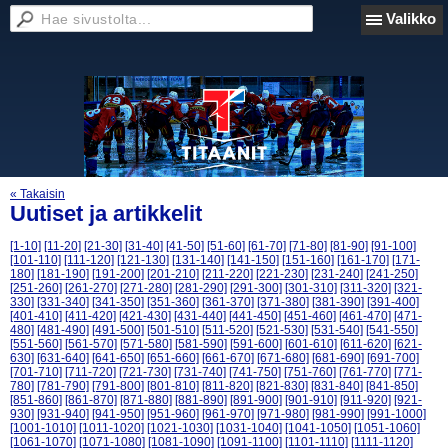
Valikko
« Takaisin
Uutiset ja artikkelit
[1-10]
[11-20]
[21-30]
[31-40]
[41-50]
[51-60]
[61-70]
[71-80]
[81-90]
[91-100]
[101-110]
[111-120]
[121-130]
[131-140]
[141-150]
[151-160]
[161-170]
[171-
180]
[181-190]
[191-200]
[201-210]
[211-220]
[221-230]
[231-240]
[241-250]
[251-260]
[261-270]
[271-280]
[281-290]
[291-300]
[301-310]
[311-320]
[321-
330]
[331-340]
[341-350]
[351-360]
[361-370]
[371-380]
[381-390]
[391-400]
[401-410]
[411-420]
[421-430]
[431-440]
[441-450]
[451-460]
[461-470]
[471-
480]
[481-490]
[491-500]
[501-510]
[511-520]
[521-530]
[531-540]
[541-550]
[551-560]
[561-570]
[571-580]
[581-590]
[591-600]
[601-610]
[611-620]
[621-
630]
[631-640]
[641-650]
[651-660]
[661-670]
[671-680]
[681-690]
[691-700]
[701-710]
[711-720]
[721-730]
[731-740]
[741-750]
[751-760]
[761-770]
[771-
780]
[781-790]
[791-800]
[801-810]
[811-820]
[821-830]
[831-840]
[841-850]
[851-860]
[861-870]
[871-880]
[881-890]
[891-900]
[901-910]
[911-920]
[921-
930]
[931-940]
[941-950]
[951-960]
[961-970]
[971-980]
[981-990]
[991-1000]
[1001-1010]
[1011-1020]
[1021-1030]
[1031-1040]
[1041-1050]
[1051-1060]
[1061-1070]
[1071-1080]
[1081-1090]
[1091-1100]
[1101-1110]
[1111-1120]