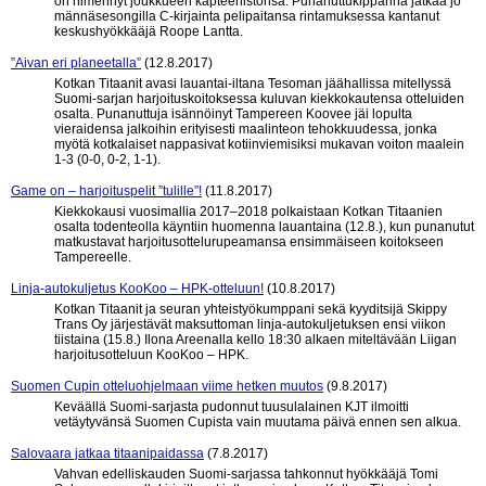
on nimennyt joukkueen kapteenistonsa. Punanuttukipparina jatkaa jo
männäsesongilla C-kirjainta pelipaitansa rintamuksessa kantanut
keskushyökkääjä Roope Lantta.
”Aivan eri planeetalla”
(12.8.2017)
Kotkan Titaanit avasi lauantai-iltana Tesoman jäähallissa mitellyssä
Suomi-sarjan harjoituskoitoksessa kuluvan kiekkokautensa otteluiden
osalta. Punanuttuja isännöinyt Tampereen Koovee jäi lopulta
vieraidensa jalkoihin erityisesti maalinteon tehokkuudessa, jonka
myötä kotkalaiset nappasivat kotiinviemisiksi mukavan voiton maalein
1-3 (0-0, 0-2, 1-1).
Game on – harjoituspelit ”tulille”!
(11.8.2017)
Kiekkokausi vuosimallia 2017–2018 polkaistaan Kotkan Titaanien
osalta todenteolla käyntiin huomenna lauantaina (12.8.), kun punanutut
matkustavat harjoitusottelurupeamansa ensimmäiseen koitokseen
Tampereelle.
Linja-autokuljetus KooKoo – HPK-otteluun!
(10.8.2017)
Kotkan Titaanit ja seuran yhteistyökumppani sekä kyyditsijä Skippy
Trans Oy järjestävät maksuttoman linja-autokuljetuksen ensi viikon
tiistaina (15.8.) Ilona Areenalla kello 18:30 alkaen miteltävään Liigan
harjoitusotteluun KooKoo – HPK.
Suomen Cupin otteluohjelmaan viime hetken muutos
(9.8.2017)
Keväällä Suomi-sarjasta pudonnut tuusulalainen KJT ilmoitti
vetäytyvänsä Suomen Cupista vain muutama päivä ennen sen alkua.
Salovaara jatkaa titaanipaidassa
(7.8.2017)
Vahvan edelliskauden Suomi-sarjassa tahkonnut hyökkääjä Tomi