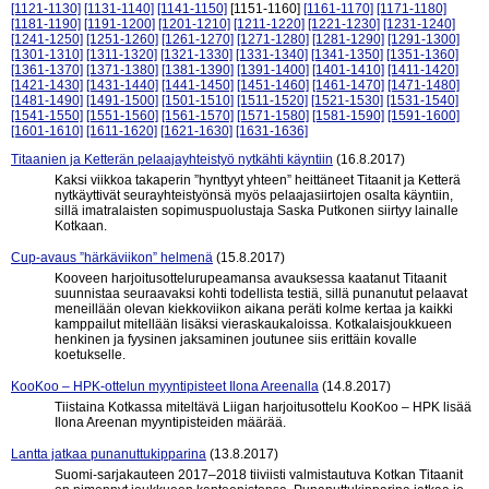
[1121-1130]
[1131-1140]
[1141-1150]
[1151-1160]
[1161-1170]
[1171-1180]
[1181-1190]
[1191-1200]
[1201-1210]
[1211-1220]
[1221-1230]
[1231-1240]
[1241-1250]
[1251-1260]
[1261-1270]
[1271-1280]
[1281-1290]
[1291-1300]
[1301-1310]
[1311-1320]
[1321-1330]
[1331-1340]
[1341-1350]
[1351-1360]
[1361-1370]
[1371-1380]
[1381-1390]
[1391-1400]
[1401-1410]
[1411-1420]
[1421-1430]
[1431-1440]
[1441-1450]
[1451-1460]
[1461-1470]
[1471-1480]
[1481-1490]
[1491-1500]
[1501-1510]
[1511-1520]
[1521-1530]
[1531-1540]
[1541-1550]
[1551-1560]
[1561-1570]
[1571-1580]
[1581-1590]
[1591-1600]
[1601-1610]
[1611-1620]
[1621-1630]
[1631-1636]
Titaanien ja Ketterän pelaajayhteistyö nytkähti käyntiin
(16.8.2017)
Kaksi viikkoa takaperin ”hynttyyt yhteen” heittäneet Titaanit ja Ketterä
nytkäyttivät seurayhteistyönsä myös pelaajasiirtojen osalta käyntiin,
sillä imatralaisten sopimuspuolustaja Saska Putkonen siirtyy lainalle
Kotkaan.
Cup-avaus ”härkäviikon” helmenä
(15.8.2017)
Kooveen harjoitusottelurupeamansa avauksessa kaatanut Titaanit
suunnistaa seuraavaksi kohti todellista testiä, sillä punanutut pelaavat
meneillään olevan kiekkoviikon aikana peräti kolme kertaa ja kaikki
kamppailut mitellään lisäksi vieraskaukaloissa. Kotkalaisjoukkueen
henkinen ja fyysinen jaksaminen joutunee siis erittäin kovalle
koetukselle.
KooKoo – HPK-ottelun myyntipisteet Ilona Areenalla
(14.8.2017)
Tiistaina Kotkassa miteltävä Liigan harjoitusottelu KooKoo – HPK lisää
Ilona Areenan myyntipisteiden määrää.
Lantta jatkaa punanuttukipparina
(13.8.2017)
Suomi-sarjakauteen 2017–2018 tiiviisti valmistautuva Kotkan Titaanit