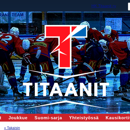
HK Titaanit ry
t
Joukkue
Suomi-sarja
Yhteistyössä
Kausikortit
« Takaisin