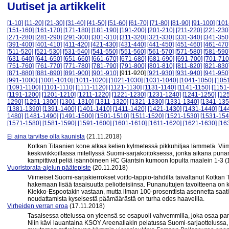
Uutiset ja artikkelit
[1-10]
[11-20]
[21-30]
[31-40]
[41-50]
[51-60]
[61-70]
[71-80]
[81-90]
[91-100]
[101
[151-160]
[161-170]
[171-180]
[181-190]
[191-200]
[201-210]
[211-220]
[221-230
[271-280]
[281-290]
[291-300]
[301-310]
[311-320]
[321-330]
[331-340]
[341-350
[391-400]
[401-410]
[411-420]
[421-430]
[431-440]
[441-450]
[451-460]
[461-470
[511-520]
[521-530]
[531-540]
[541-550]
[551-560]
[561-570]
[571-580]
[581-590
[631-640]
[641-650]
[651-660]
[661-670]
[671-680]
[681-690]
[691-700]
[701-710
[751-760]
[761-770]
[771-780]
[781-790]
[791-800]
[801-810]
[811-820]
[821-830
[871-880]
[881-890]
[891-900]
[901-910]
[911-920]
[921-930]
[931-940]
[941-950
[991-1000]
[1001-1010]
[1011-1020]
[1021-1030]
[1031-1040]
[1041-1050]
[105
[1091-1100]
[1101-1110]
[1111-1120]
[1121-1130]
[1131-1140]
[1141-1150]
[1151
[1191-1200]
[1201-1210]
[1211-1220]
[1221-1230]
[1231-1240]
[1241-1250]
[12
1290]
[1291-1300]
[1301-1310]
[1311-1320]
[1321-1330]
[1331-1340]
[1341-135
[1381-1390]
[1391-1400]
[1401-1410]
[1411-1420]
[1421-1430]
[1431-1440]
[14
1480]
[1481-1490]
[1491-1500]
[1501-1510]
[1511-1520]
[1521-1530]
[1531-154
[1571-1580]
[1581-1590]
[1591-1600]
[1601-1610]
[1611-1620]
[1621-1630]
[16
Ei aina tarvitse olla kaunista
(21.11.2018)
Kotkan Titaanien kone alkaa kelien kylmetessä pikkuhiljaa lämmetä. Viime
keskiviikkoillassa mitellyssä Suomi-sarjakoitoksessa, jonka aikana punanu
kampittivat peliä isännöineen HC Giantsin kumoon lopulta maalein 1-3 (1-
Vuoristorata-ajelun päätepiste
(20.11.2018)
Viimeiset Suomi-sarjakierrokset voitto-tappio-tahdilla taivaltanut Kotkan 
hakemaan lisää tasaisuutta peliotteisiinsa. Punanuttujen tavoitteena on kai
Kiekko-Espootakin vastaan, mutta ilman 100-prosenttista asennetta saati
noudattamista kyseisestä päämäärästä on turha edes haaveilla.
Virheiden verran eroa
(17.11.2018)
Tasaisessa ottelussa on yleensä se osapuoli vahvemmilla, joka osaa par
Niin kävi lauantaina KSOY Areenallakin pelatussa Suomi-sarjaottelussa, j