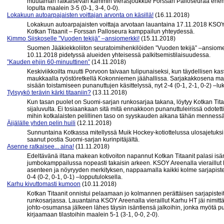
muutaman ratkaisevan kämmin vierasjoukkue Forssan Palloseuraa enemm
lopulta maalein 3-5 (0-1, 3-4, 0-0).
Lokakuun autoarpajaisten voittajan arvonta on käsillä!
(16.11.2018)
Lokakuun autoarpajaisten voittaja arvotaan lauantaina 17.11.2018 KSOY 
Kotkan Titaanit – Forssan Palloseura kamppailun yhteydessä.
Kimmo Siiskoselle ”Vuoden tekijä” –ansiomerkki!
(15.11.2018)
Suomen Jääkiekkoliiton seuratoimihenkilöiden ”Vuoden tekijä” –ansiomerk
10.11.2018 pidetyssä alueiden yhteisessä palkitsemistilaisuudessa.
”Kauden ehjin 60-minuuttinen”
(14.11.2018)
Keskiviikkoilta muutti Porvoon taivaan tulipunaiseksi, kun täydellisen ka
maukkaalla ryöstöretkellä Kokonniemen jäähallissa. Sarjakakkosena maja
sisään toistamiseen punanuttujen käsittelyssä, nyt 2-4 (0-1, 2-1, 0-2) –lu
Tylsyykö terävin kärki titaaniin?
(13.11.2018)
Kun tasan puolet on Suomi-sarjan runkosarjaa takana, löytyy Kotkan Titaa
sijaluvulta. Ei tosiaankaan sitä mitä ennakkoon punanuttuleirissä odotetti
mihin kotkalaisten pelillinen taso on syyskauden aikana tähän mennessä r
Äijälälle yhden pelin huili
(12.11.2018)
Sunnuntaina Kotkassa mitellyssä Muik Hockey-kotiottelussa ulosajetuksi j
saanut postia Suomi-sarjan kurinpitäjältä.
Asenne ratkaisee... aina!
(11.11.2018)
Edeltävänä iltana makean kotivoiton napannut Kotkan Titaanit palasi is
jumbokamppailussa nopeasti takaisin arkeen. KSOY Areenalla vieraillut M
asenteen ja nöyryyden merkityksen, nappaamalla kaikki kolme sarjapist
0-4 (0-2, 0-1, 0-1) –lopputuloksella.
Karhu kivuttomasti kumoon
(10.11.2018)
Kotkan Titaanit onnistui pelaamaan jo kolmannen perättäisen sarjapistei
runkosarjassa. Lauantaina KSOY Areenalla vieraillut Karhu HT jäi nimitt
johto-osumansa jälkeen lähes täysin isäntiensä jalkoihin, jonka myötä pu
kirjaamaan tilastoihin maalein 5-1 (3-1, 0-0, 2-0).