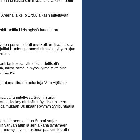
än ja hävisi sen myötä tasaväkisen pelin
Areenalla kello 17:00 alkaen miteltävän
it jaettiin Helsingissä lauantaina
svojen pesun suorittanut Kotkan Titaanit kävi
illut Hunters pehmeni nimittäin lyhyen ajan
kemin.
nit taulukosta viimeistä edelliseltä
in, mutta samalla myös kylmä fakta siitä,
iittänyt.
outunut titaanipuolustaja Ville Äijälä on
änpäivänä mitellyssä Suomi-sarjan
uik Hockey nimittäin näytti isännilleen
että mukaan Uusikaarlepyyhyn tyylipuhtaalla
tä tuottaneen ottelun Suomi-sarjan
äin vahvan alun ja sen aikana syntyneen
nanuttujen voittolukemat päästiin lopulta