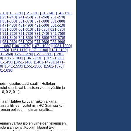
-110]
[111-120]
[121-130]
[131-140]
[141-150]
]
[231-240]
[241-250]
[251-260]
[261-270]
]
[351-360]
[361-370]
[371-380]
[381-390]
]
[471-480]
[481-490]
[491-500]
[501-510]
]
[591-600]
[601-610]
[611-620]
[621-630]
]
[711-720]
[721-730]
[731-740]
[741-750]
]
[831-840]
[841-850]
[851-860]
[861-870]
]
[951-960]
[961-970]
[971-980]
[981-990]
1-1060]
[1061-1070]
[1071-1080]
[1081-1090]
-1160]
[1161-1170]
[1171-1180]
[1181-1190]
51-1260]
[1261-1270]
[1271-1280]
[1281-
0]
[1351-1360]
[1361-1370]
[1371-1380]
41-1450]
[1451-1460]
[1461-1470]
[1471-
0]
[1541-1550]
[1551-1560]
[1561-1570]
31-1636]
isin osoitus tästä saatiin Hollolan
tut suorittivat klassisen vierasryöstön ja
0, 0-2, 0-1).
Titaanit lähtee kuluvan viikon aikana
rata tililleen voitot niin HC Giantsia kuin
 oman pelisuunnitelman orjallista
emmin välttää isojen virheiden tekemisen.
ota isännöinyt Kotkan Titaanit teki