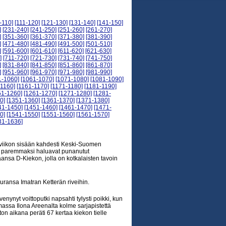
-110]
[111-120]
[121-130]
[131-140]
[141-150]
]
[231-240]
[241-250]
[251-260]
[261-270]
]
[351-360]
[361-370]
[371-380]
[381-390]
]
[471-480]
[481-490]
[491-500]
[501-510]
]
[591-600]
[601-610]
[611-620]
[621-630]
]
[711-720]
[721-730]
[731-740]
[741-750]
]
[831-840]
[841-850]
[851-860]
[861-870]
]
[951-960]
[961-970]
[971-980]
[981-990]
1-1060]
[1061-1070]
[1071-1080]
[1081-1090]
-1160]
[1161-1170]
[1171-1180]
[1181-1190]
51-1260]
[1261-1270]
[1271-1280]
[1281-
0]
[1351-1360]
[1361-1370]
[1371-1380]
41-1450]
[1451-1460]
[1461-1470]
[1471-
0]
[1541-1550]
[1551-1560]
[1561-1570]
31-1636]
 viikon sisään kahdesti Keski-Suomen
ä paremmaksi haluavat punanutut
sa D-Kiekon, jolla on kotkalaisten tavoin
euransa Imatran Ketterän riveihin.
venynyt voittoputki napsahti tylysti poikki, kun
massa Ilona Areenalta kolme sarjapistettä
on aikana peräti 67 kertaa kiekon tielle