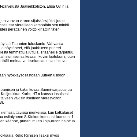
alvelusta Jääkiekkoliiton, Elisa Oyj:n ja
jen vahvan vireen sijaiskärsijäksi joutui
aottelussa vierailleen kampoihin sen minkä
es perättäinen voitto kirjattiin täten
äyttää Titaanien tuloskunto. Vahvassa
la näyttäneet, että joukkueen puheet
lesta temmattuja juttuja. Titaaneille tarjoutuu
allistumisensa kevään koviin koitoksiin, joten
mikäli meinaavat itseluottamusta uhkuvat
amaan hyökkäysosastoaan uuteen uskoon
ajoamisen ja kaksi kovaa Suomi-sarjaottelua
n. Kotijoukkue Karhu HT:n kanssa tasaisesti
lta väen väkisin itselleen vierasvoiton
3).
 riemastuttavissa merkeissä, kun kotkalaiset
eena esiintyneen S-Kiekon komeasti kumoon. 1-
nen käänne, punanuttujen linja-auton hajottua
 hyökkääjä Reko Riihisen lisäksi myös