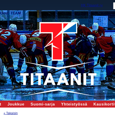
HK Titaanit ry
t
Joukkue
Suomi-sarja
Yhteistyössä
Kausikortit
« Takaisin