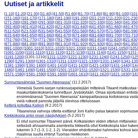
Uutiset ja artikkelit
[1-10]
[11-20]
[21-30]
[31-40]
[41-50]
[51-60]
[61-70]
[71-80]
[81-90]
[91-100]
[101
[151-160]
[161-170]
[171-180]
[181-190]
[191-200]
[201-210]
[211-220]
[221-230
[271-280]
[281-290]
[291-300]
[301-310]
[311-320]
[321-330]
[331-340]
[341-350
[391-400]
[401-410]
[411-420]
[421-430]
[431-440]
[441-450]
[451-460]
[461-470
[511-520]
[521-530]
[531-540]
[541-550]
[551-560]
[561-570]
[571-580]
[581-590
[631-640]
[641-650]
[651-660]
[661-670]
[671-680]
[681-690]
[691-700]
[701-710
[751-760]
[761-770]
[771-780]
[781-790]
[791-800]
[801-810]
[811-820]
[821-830
[871-880]
[881-890]
[891-900]
[901-910]
[911-920]
[921-930]
[931-940]
[941-950
[991-1000]
[1001-1010]
[1011-1020]
[1021-1030]
[1031-1040]
[1041-1050]
[105
[1091-1100]
[1101-1110]
[1111-1120]
[1121-1130]
[1131-1140]
[1141-1150]
[1151
[1191-1200]
[1201-1210]
[1211-1220]
[1221-1230]
[1231-1240]
[1241-1250]
[12
1290]
[1291-1300]
[1301-1310]
[1311-1320]
[1321-1330]
[1331-1340]
[1341-135
[1381-1390]
[1391-1400]
[1401-1410]
[1411-1420]
[1421-1430]
[1431-1440]
[14
1480]
[1481-1490]
[1491-1500]
[1501-1510]
[1511-1520]
[1521-1530]
[1531-154
[1571-1580]
[1581-1590]
[1591-1600]
[1601-1610]
[1611-1620]
[1621-1630]
[16
Sunnuntaisähinää ”Suomen Ateenassa”
(11.2.2017)
Viimeisiä Suomi-sarjan runkosarjapelejään mittelevä Titaanit matkustaa
maakuntakeskuksena tunnettuun Jyväskylään. Omaa sijoitustaan entist
ensimmäisessä ”Suomen Ateenassa” kamppailtavassa koitoksessa vastaan
vielä rutkasti panosta jäljellä olevissa otteluissaan.
Ketterä kotiuttaa Kallion
(9.2.2017)
Titaaneissa vahvoja otteita esittänyt Joni Kallio palaa takaisin sopimuss
Kiekkokopla antoi oivan näpäytyksen
(5.2.2017)
Ei ollut sunnuntai Titaanien päivä. Kotkalaisten viiden ottelun mittaiseksi 
selkeästi ahnaammalla asenteella liikkeellä ollut Kiekkokopla kävi hake
lukemin 3-7 (1-3, 1-2, 1-2). Vieraiden ehdottomaksi hahmoksi kohosi taist
maalinsa suulla ehtinyt Tuomas Heikkonen.