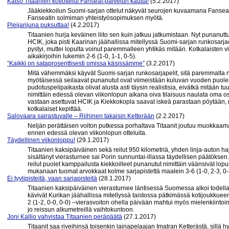
Katso Titaanien kotiottelut Fanseat-palvelun kautta!
(5.2.2017)
Jääkiekkoilun Suomi-sarjan ottelut näkyvät seurojen kuvaamana Fanseat-p
Fanseatin solmiman yhteistyösopimuksen myötä.
Pleijarijuna puksuttaa!
(4.2.2017)
Titaanien hurja keväinen liito sen kuin jatkuu jatkumistaan. Nyt punanuttu
HCIK, joka pisti Kaarinan jäähallissa mitellyssä Suomi-sarjan runkosarj
pystyi, muttei lopulta voinut paremmalleen yhtikäs mitään. Kotkalaisten viid
aikakirjoihin lukemin 2-6 (1-0, 1-1, 0-5).
”Kaikki on sataprosenttisesti omissa käsissämme”
(3.2.2017)
Mitä vähemmäksi käyvät Suomi-sarjan runkosarjapelit, sitä paremmalta n
myötäisessä seilaavat punanutut ovat viimeistään kuluvan vuoden puolel
pudotuspelipaikasta olivat alusta asti täysin realistisia, eivätkä mitään tuu
nimittäin edessä olevan viikonlopun aikana oiva tilaisuus naulata oma os
vastaan asettuvat HCIK ja Kiekkokopla saavat iskeä parastaan pöytään, 
kotkalaiset kepittää.
Salovaara sairastuvalle – Riihinen takaisin Ketterään
(2.2.2017)
Neljän perättäisen voiton putkessa porhaltava Titaanit joutuu muokka
ennen edessä olevan viikonlopun otteluita.
Täydellinen viikonloppu!
(29.1.2017)
Titaanien kaksipäiväinen sekä reilut 950 kilometriä, yhden linja-auton h
sisältänyt vierasturnee sai Porin sunnuntai-illassa täydellisen päätökse
reilut puolet kamppailusta kiekkoilleet punanutut nimittäin väänsivät lopu
mukanaan tuomat arvokkaat kolme sarjapistettä maalein 3-6 (1-0, 2-3, 0-
Ei tyylipisteitä, vaan sarjapisteitä
(28.1.2017)
Titaanien kaksipäiväinen vierasturnee läntisessä Suomessa alkoi todella
kävivät Kurikan jäähallissa mitellyssä taistossa pätkimässä kotijoukku
2 (1-2, 0-0, 0-0) –vierasvoiton ohella päivään mahtui myös mielenkiintoi
jo reissun alkumetreillä vaihtokuntoon.
Joni Kallio vahvistaa Titaanien peräpäätä
(27.1.2017)
Titaanit saa riveihinsä toisenkin lainapelaajan Imatran Ketterästä, sillä