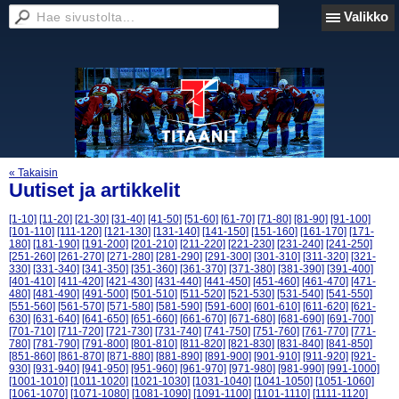
Valikko
« Takaisin
Uutiset ja artikkelit
[1-10]
[11-20]
[21-30]
[31-40]
[41-50]
[51-60]
[61-70]
[71-80]
[81-90]
[91-100]
[101-110]
[111-120]
[121-130]
[131-140]
[141-150]
[151-160]
[161-170]
[171-
180]
[181-190]
[191-200]
[201-210]
[211-220]
[221-230]
[231-240]
[241-250]
[251-260]
[261-270]
[271-280]
[281-290]
[291-300]
[301-310]
[311-320]
[321-
330]
[331-340]
[341-350]
[351-360]
[361-370]
[371-380]
[381-390]
[391-400]
[401-410]
[411-420]
[421-430]
[431-440]
[441-450]
[451-460]
[461-470]
[471-
480]
[481-490]
[491-500]
[501-510]
[511-520]
[521-530]
[531-540]
[541-550]
[551-560]
[561-570]
[571-580]
[581-590]
[591-600]
[601-610]
[611-620]
[621-
630]
[631-640]
[641-650]
[651-660]
[661-670]
[671-680]
[681-690]
[691-700]
[701-710]
[711-720]
[721-730]
[731-740]
[741-750]
[751-760]
[761-770]
[771-
780]
[781-790]
[791-800]
[801-810]
[811-820]
[821-830]
[831-840]
[841-850]
[851-860]
[861-870]
[871-880]
[881-890]
[891-900]
[901-910]
[911-920]
[921-
930]
[931-940]
[941-950]
[951-960]
[961-970]
[971-980]
[981-990]
[991-1000]
[1001-1010]
[1011-1020]
[1021-1030]
[1031-1040]
[1041-1050]
[1051-1060]
[1061-1070]
[1071-1080]
[1081-1090]
[1091-1100]
[1101-1110]
[1111-1120]