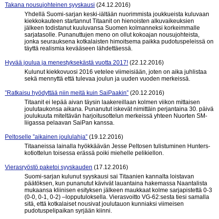
Takana nousujohteinen syyskausi
(24.12.2016)
Yhdellä Suomi-sarjan keski-iältään nuorimmista joukkueista kuluvaan
kiekkokauteen startannut Titaanit on hienoisten alkuvaikeuksien
jälkeen todistanut kuuluvansa Suomen kolmanneksi korkeimmalle
sarjatasolle. Punanuttujen meno on ollut kokoajan nousujohteista,
jonka seurauksena kotkalaisten himoitsema paikka pudotuspeleissä on
täyttä realismia kevääseen lähdettäessä.
Hyvää joulua ja menestyksekästä vuotta 2017!
(22.12.2016)
Kulunut kiekkovuosi 2016 vetelee viimeisiään, joten on aika juhlistaa
sekä mennyttä että tulevaa joulun ja uuden vuoden merkeissä.
”Ratkaisu hyödyttää niin meitä kuin SaiPaakin”
(20.12.2016)
Titaanit ei lepää aivan täysin laakereillaan kolmen viikon mittaisen
joulutaukonsa aikana. Punanutut iskevät nimittäin perjantaina 30. päivä
joulukuuta miteltävän harjoitusottelun merkeissä yhteen Nuorten SM-
liigassa pelaavan SaiPan kanssa.
Peltoselle ”aikainen joululahja”
(19.12.2016)
Titaaneissa lainalla hyökkäävän Jesse Peltosen tulistuminen Hunters-
kotiottelun toisessa erässä poiki miehelle pelikiellon.
Vierasryöstö paketoi syyskauden
(17.12.2016)
Suomi-sarjan kulunut syyskausi sai Titaanien kannalta loistavan
päätöksen, kun punanutut kävivät lauantaina hakemassa Naantalista
mukaansa kliinisen esityksen jälkeen maukkaat kolme sarjapistettä 0-3
(0-0, 0-1, 0-2) –lopputuloksella. Vierasvoitto VG-62:sesta tiesi samalla
sitä, että kotkalaiset nousivat joulutauon kunniaksi viimeisen
pudotuspelipaikan syrjään kiinni.