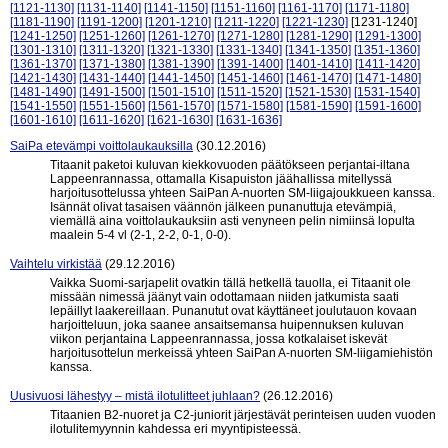
[1121-1130]
[1131-1140]
[1141-1150]
[1151-1160]
[1161-1170]
[1171-1180]
[1181-1190]
[1191-1200]
[1201-1210]
[1211-1220]
[1221-1230]
[1231-1240]
[1241-1250]
[1251-1260]
[1261-1270]
[1271-1280]
[1281-1290]
[1291-1300]
[1301-1310]
[1311-1320]
[1321-1330]
[1331-1340]
[1341-1350]
[1351-1360]
[1361-1370]
[1371-1380]
[1381-1390]
[1391-1400]
[1401-1410]
[1411-1420]
[1421-1430]
[1431-1440]
[1441-1450]
[1451-1460]
[1461-1470]
[1471-1480]
[1481-1490]
[1491-1500]
[1501-1510]
[1511-1520]
[1521-1530]
[1531-1540]
[1541-1550]
[1551-1560]
[1561-1570]
[1571-1580]
[1581-1590]
[1591-1600]
[1601-1610]
[1611-1620]
[1621-1630]
[1631-1636]
SaiPa etevämpi voittolaukauksilla
(30.12.2016)
Titaanit paketoi kuluvan kiekkovuoden päätökseen perjantai-iltana
Lappeenrannassa, ottamalla Kisapuiston jäähallissa mitellyssä
harjoitusottelussa yhteen SaiPan A-nuorten SM-liigajoukkueen kanssa.
Isännät olivat tasaisen väännön jälkeen punanuttuja etevämpiä,
viemällä aina voittolaukauksiin asti venyneen pelin nimiinsä lopulta
maalein 5-4 vl (2-1, 2-2, 0-1, 0-0).
Vaihtelu virkistää
(29.12.2016)
Vaikka Suomi-sarjapelit ovatkin tällä hetkellä tauolla, ei Titaanit ole
missään nimessä jäänyt vain odottamaan niiden jatkumista saati
lepäillyt laakereillaan. Punanutut ovat käyttäneet joulutauon kovaan
harjoitteluun, joka saanee ansaitsemansa huipennuksen kuluvan
viikon perjantaina Lappeenrannassa, jossa kotkalaiset iskevät
harjoitusottelun merkeissä yhteen SaiPan A-nuorten SM-liigamiehistön
kanssa.
Uusivuosi lähestyy – mistä ilotulitteet juhlaan?
(26.12.2016)
Titaanien B2-nuoret ja C2-juniorit järjestävät perinteisen uuden vuoden
ilotulitemyynnin kahdessa eri myyntipisteessä.