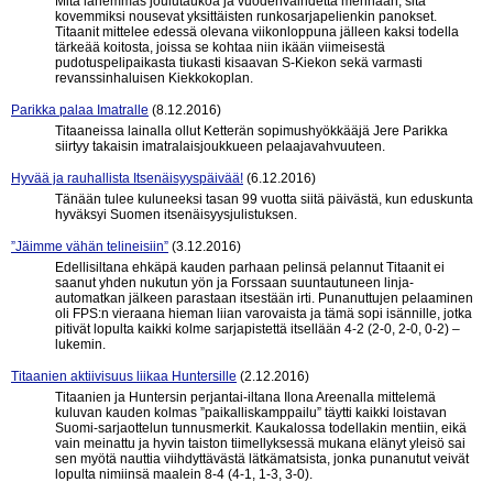
Mitä lähemmäs joulutaukoa ja vuodenvaihdetta mennään, sitä
kovemmiksi nousevat yksittäisten runkosarjapelienkin panokset.
Titaanit mittelee edessä olevana viikonloppuna jälleen kaksi todella
tärkeää koitosta, joissa se kohtaa niin ikään viimeisestä
pudotuspelipaikasta tiukasti kisaavan S-Kiekon sekä varmasti
revanssinhaluisen Kiekkokoplan.
Parikka palaa Imatralle
(8.12.2016)
Titaaneissa lainalla ollut Ketterän sopimushyökkääjä Jere Parikka
siirtyy takaisin imatralaisjoukkueen pelaajavahvuuteen.
Hyvää ja rauhallista Itsenäisyyspäivää!
(6.12.2016)
Tänään tulee kuluneeksi tasan 99 vuotta siitä päivästä, kun eduskunta
hyväksyi Suomen itsenäisyysjulistuksen.
”Jäimme vähän telineisiin”
(3.12.2016)
Edellisiltana ehkäpä kauden parhaan pelinsä pelannut Titaanit ei
saanut yhden nukutun yön ja Forssaan suuntautuneen linja-
automatkan jälkeen parastaan itsestään irti. Punanuttujen pelaaminen
oli FPS:n vieraana hieman liian varovaista ja tämä sopi isännille, jotka
pitivät lopulta kaikki kolme sarjapistettä itsellään 4-2 (2-0, 2-0, 0-2) –
lukemin.
Titaanien aktiivisuus liikaa Huntersille
(2.12.2016)
Titaanien ja Huntersin perjantai-iltana Ilona Areenalla mittelemä
kuluvan kauden kolmas ”paikalliskamppailu” täytti kaikki loistavan
Suomi-sarjaottelun tunnusmerkit. Kaukalossa todellakin mentiin, eikä
vain meinattu ja hyvin taiston tiimellyksessä mukana elänyt yleisö sai
sen myötä nauttia viihdyttävästä lätkämatsista, jonka punanutut veivät
lopulta nimiinsä maalein 8-4 (4-1, 1-3, 3-0).