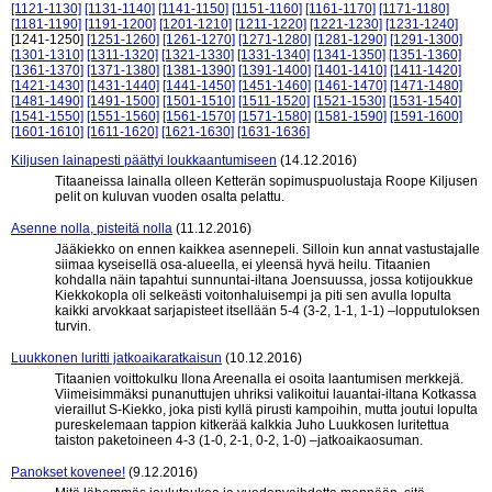
[1121-1130]
[1131-1140]
[1141-1150]
[1151-1160]
[1161-1170]
[1171-1180]
[1181-1190]
[1191-1200]
[1201-1210]
[1211-1220]
[1221-1230]
[1231-1240]
[1241-1250]
[1251-1260]
[1261-1270]
[1271-1280]
[1281-1290]
[1291-1300]
[1301-1310]
[1311-1320]
[1321-1330]
[1331-1340]
[1341-1350]
[1351-1360]
[1361-1370]
[1371-1380]
[1381-1390]
[1391-1400]
[1401-1410]
[1411-1420]
[1421-1430]
[1431-1440]
[1441-1450]
[1451-1460]
[1461-1470]
[1471-1480]
[1481-1490]
[1491-1500]
[1501-1510]
[1511-1520]
[1521-1530]
[1531-1540]
[1541-1550]
[1551-1560]
[1561-1570]
[1571-1580]
[1581-1590]
[1591-1600]
[1601-1610]
[1611-1620]
[1621-1630]
[1631-1636]
Kiljusen lainapesti päättyi loukkaantumiseen
(14.12.2016)
Titaaneissa lainalla olleen Ketterän sopimuspuolustaja Roope Kiljusen
pelit on kuluvan vuoden osalta pelattu.
Asenne nolla, pisteitä nolla
(11.12.2016)
Jääkiekko on ennen kaikkea asennepeli. Silloin kun annat vastustajalle
siimaa kyseisellä osa-alueella, ei yleensä hyvä heilu. Titaanien
kohdalla näin tapahtui sunnuntai-iltana Joensuussa, jossa kotijoukkue
Kiekkokopla oli selkeästi voitonhaluisempi ja piti sen avulla lopulta
kaikki arvokkaat sarjapisteet itsellään 5-4 (3-2, 1-1, 1-1) –lopputuloksen
turvin.
Luukkonen luritti jatkoaikaratkaisun
(10.12.2016)
Titaanien voittokulku Ilona Areenalla ei osoita laantumisen merkkejä.
Viimeisimmäksi punanuttujen uhriksi valikoitui lauantai-iltana Kotkassa
vieraillut S-Kiekko, joka pisti kyllä pirusti kampoihin, mutta joutui lopulta
pureskelemaan tappion kitkerää kalkkia Juho Luukkosen luritettua
taiston paketoineen 4-3 (1-0, 2-1, 0-2, 1-0) –jatkoaikaosuman.
Panokset kovenee!
(9.12.2016)