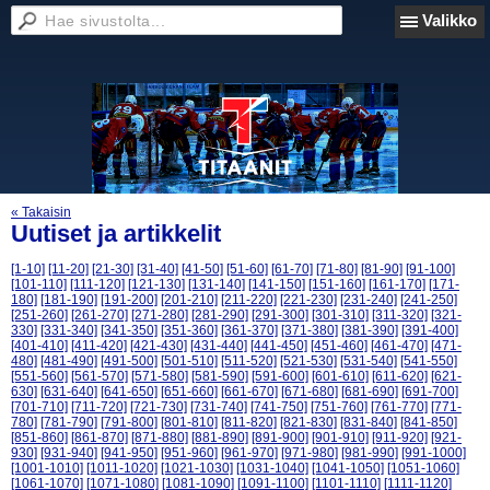
Valikko
« Takaisin
Uutiset ja artikkelit
[1-10]
[11-20]
[21-30]
[31-40]
[41-50]
[51-60]
[61-70]
[71-80]
[81-90]
[91-100]
[101-110]
[111-120]
[121-130]
[131-140]
[141-150]
[151-160]
[161-170]
[171-
180]
[181-190]
[191-200]
[201-210]
[211-220]
[221-230]
[231-240]
[241-250]
[251-260]
[261-270]
[271-280]
[281-290]
[291-300]
[301-310]
[311-320]
[321-
330]
[331-340]
[341-350]
[351-360]
[361-370]
[371-380]
[381-390]
[391-400]
[401-410]
[411-420]
[421-430]
[431-440]
[441-450]
[451-460]
[461-470]
[471-
480]
[481-490]
[491-500]
[501-510]
[511-520]
[521-530]
[531-540]
[541-550]
[551-560]
[561-570]
[571-580]
[581-590]
[591-600]
[601-610]
[611-620]
[621-
630]
[631-640]
[641-650]
[651-660]
[661-670]
[671-680]
[681-690]
[691-700]
[701-710]
[711-720]
[721-730]
[731-740]
[741-750]
[751-760]
[761-770]
[771-
780]
[781-790]
[791-800]
[801-810]
[811-820]
[821-830]
[831-840]
[841-850]
[851-860]
[861-870]
[871-880]
[881-890]
[891-900]
[901-910]
[911-920]
[921-
930]
[931-940]
[941-950]
[951-960]
[961-970]
[971-980]
[981-990]
[991-1000]
[1001-1010]
[1011-1020]
[1021-1030]
[1031-1040]
[1041-1050]
[1051-1060]
[1061-1070]
[1071-1080]
[1081-1090]
[1091-1100]
[1101-1110]
[1111-1120]