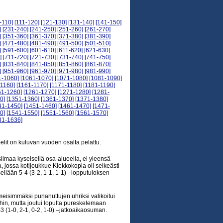
-110]
[111-120]
[121-130]
[131-140]
[141-150]
]
[231-240]
[241-250]
[251-260]
[261-270]
]
[351-360]
[361-370]
[371-380]
[381-390]
]
[471-480]
[481-490]
[491-500]
[501-510]
]
[591-600]
[601-610]
[611-620]
[621-630]
]
[711-720]
[721-730]
[731-740]
[741-750]
]
[831-840]
[841-850]
[851-860]
[861-870]
]
[951-960]
[961-970]
[971-980]
[981-990]
1-1060]
[1061-1070]
[1071-1080]
[1081-1090]
-1160]
[1161-1170]
[1171-1180]
[1181-1190]
51-1260]
[1261-1270]
[1271-1280]
[1281-
0]
[1351-1360]
[1361-1370]
[1371-1380]
41-1450]
[1451-1460]
[1461-1470]
[1471-
0]
[1541-1550]
[1551-1560]
[1561-1570]
31-1636]
elit on kuluvan vuoden osalta pelattu.
iimaa kyseisellä osa-alueella, ei yleensä
, jossa kotijoukkue Kiekkokopla oli selkeästi
tsellään 5-4 (3-2, 1-1, 1-1) –lopputuloksen
meisimmäksi punanuttujen uhriksi valikoitui
oihin, mutta joutui lopulta pureskelemaan
3 (1-0, 2-1, 0-2, 1-0) –jatkoaikaosuman.