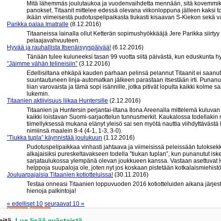
Mitä lähemmäs joulutaukoa ja vuodenvaihdetta mennään, sitä kovemmiksi
panokset. Titaanit mittelee edessä olevana viikonloppuna jälleen kaksi to
ikään viimeisestä pudotuspelipaikasta tiukasti kisaavan S-Kiekon sekä 
Parikka palaa Imatralle
(8.12.2016)
Titaaneissa lainalla ollut Ketterän sopimushyökkääjä Jere Parikka siirtyy
pelaajavahvuuteen.
Hyvää ja rauhallista Itsenäisyyspäivää!
(6.12.2016)
Tänään tulee kuluneeksi tasan 99 vuotta siitä päivästä, kun eduskunta h
”Jäimme vähän telineisiin”
(3.12.2016)
Edellisiltana ehkäpä kauden parhaan pelinsä pelannut Titaanit ei saanu
suuntautuneen linja-automatkan jälkeen parastaan itsestään irti. Punan
liian varovaista ja tämä sopi isännille, jotka pitivät lopulta kaikki kolme sar
lukemin.
Titaanien aktiivisuus liikaa Huntersille
(2.12.2016)
Titaanien ja Huntersin perjantai-iltana Ilona Areenalla mittelemä kuluvan
kaikki loistavan Suomi-sarjaottelun tunnusmerkit. Kaukalossa todellakin m
tiimellyksessä mukana elänyt yleisö sai sen myötä nauttia viihdyttävästä 
nimiinsä maalein 8-4 (4-1, 1-3, 3-0).
”Tiukka tupla” käynnistää joulukuun
(1.12.2016)
Pudotuspelipaikkaa vinhasti jahtaava ja viimeisissä peleissään tuloksekka
alkajaisiksi pureskeltavakseen todella ”tiukan tuplan”, kun punanutut is
sarjataulukossa ylempänä olevan joukkueen kanssa. Vastaan asettuvat H
helppoja suupaloja ole, joten nyt jos koskaan pistetään kotkalaismiehistö
Jouluarpajaisia Titaanien kotiotteluissa!
(30.11.2016)
Testaa onneasi Titaanien loppuvuoden 2016 kotiotteluiden aikana järjestä
hienoja palkintoja!
« edelliset 10
seuraavat 10 »
eitä.
Lue lisää evästeistä.