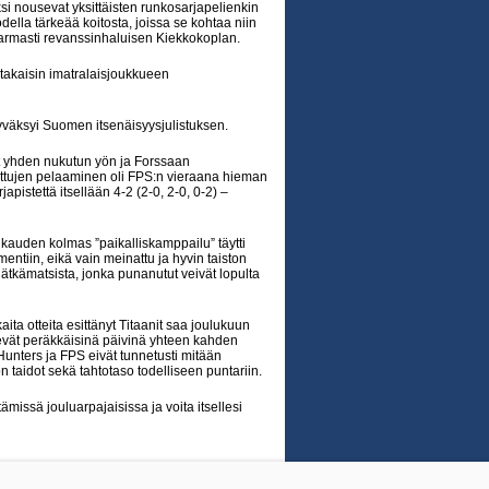
 nousevat yksittäisten runkosarjapelienkin
della tärkeää koitosta, joissa se kohtaa niin
varmasti revanssinhaluisen Kiekkokoplan.
 takaisin imatralaisjoukkueen
yväksyi Suomen itsenäisyysjulistuksen.
t yhden nukutun yön ja Forssaan
uttujen pelaaminen oli FPS:n vieraana hieman
japistettä itsellään 4-2 (2-0, 2-0, 0-2) –
 kauden kolmas ”paikalliskamppailu” täytti
entiin, eikä vain meinattu ja hyvin taiston
lätkämatsista, jonka punanutut veivät lopulta
ita otteita esittänyt Titaanit saa joulukuun
kevät peräkkäisinä päivinä yhteen kahden
unters ja FPS eivät tunnetusti mitään
n taidot sekä tahtotaso todelliseen puntariin.
missä jouluarpajaisissa ja voita itsellesi