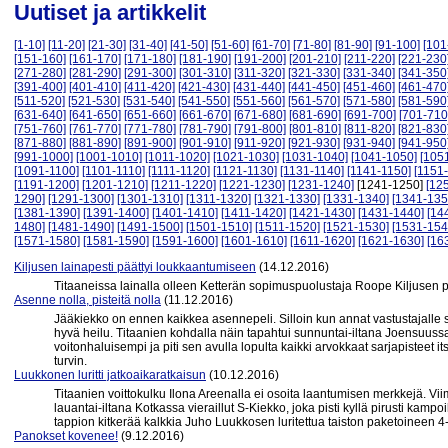
Uutiset ja artikkelit
[1-10]
[11-20]
[21-30]
[31-40]
[41-50]
[51-60]
[61-70]
[71-80]
[81-90]
[91-100]
[101
[151-160]
[161-170]
[171-180]
[181-190]
[191-200]
[201-210]
[211-220]
[221-230
[271-280]
[281-290]
[291-300]
[301-310]
[311-320]
[321-330]
[331-340]
[341-350
[391-400]
[401-410]
[411-420]
[421-430]
[431-440]
[441-450]
[451-460]
[461-470
[511-520]
[521-530]
[531-540]
[541-550]
[551-560]
[561-570]
[571-580]
[581-590
[631-640]
[641-650]
[651-660]
[661-670]
[671-680]
[681-690]
[691-700]
[701-710
[751-760]
[761-770]
[771-780]
[781-790]
[791-800]
[801-810]
[811-820]
[821-830
[871-880]
[881-890]
[891-900]
[901-910]
[911-920]
[921-930]
[931-940]
[941-950
[991-1000]
[1001-1010]
[1011-1020]
[1021-1030]
[1031-1040]
[1041-1050]
[105
[1091-1100]
[1101-1110]
[1111-1120]
[1121-1130]
[1131-1140]
[1141-1150]
[1151
[1191-1200]
[1201-1210]
[1211-1220]
[1221-1230]
[1231-1240]
[1241-1250]
[12
1290]
[1291-1300]
[1301-1310]
[1311-1320]
[1321-1330]
[1331-1340]
[1341-135
[1381-1390]
[1391-1400]
[1401-1410]
[1411-1420]
[1421-1430]
[1431-1440]
[14
1480]
[1481-1490]
[1491-1500]
[1501-1510]
[1511-1520]
[1521-1530]
[1531-154
[1571-1580]
[1581-1590]
[1591-1600]
[1601-1610]
[1611-1620]
[1621-1630]
[16
Kiljusen lainapesti päättyi loukkaantumiseen
(14.12.2016)
Titaaneissa lainalla olleen Ketterän sopimuspuolustaja Roope Kiljusen p
Asenne nolla, pisteitä nolla
(11.12.2016)
Jääkiekko on ennen kaikkea asennepeli. Silloin kun annat vastustajalle s
hyvä heilu. Titaanien kohdalla näin tapahtui sunnuntai-iltana Joensuussa
voitonhaluisempi ja piti sen avulla lopulta kaikki arvokkaat sarjapisteet i
turvin.
Luukkonen luritti jatkoaikaratkaisun
(10.12.2016)
Titaanien voittokulku Ilona Areenalla ei osoita laantumisen merkkejä. Vii
lauantai-iltana Kotkassa vieraillut S-Kiekko, joka pisti kyllä pirusti kamp
tappion kitkerää kalkkia Juho Luukkosen luritettua taiston paketoineen 4-
Panokset kovenee!
(9.12.2016)