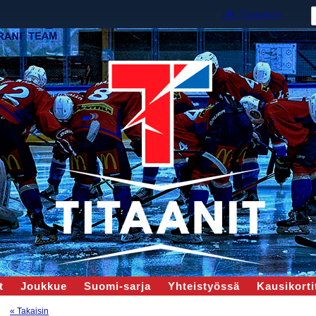
HK Titaanit ry
t
Joukkue
Suomi-sarja
Yhteistyössä
Kausikortit
« Takaisin