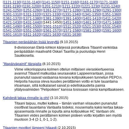
[1121-1130]
[1131-1140]
[1141-1150]
[1151-1160]
[1161-1170]
[1171-1180]
[1181-1190]
[1191-1200]
[1201-1210]
[1211-1220]
[1221-1230]
[1231-1240]
[1241-1250]
[1251-1260]
[1261-1270]
[1271-1280]
[1281-1290]
[1291-1300]
[1301-1310]
[1311-1320]
[1321-1330]
[1331-1340]
[1341-1350]
[1351-1360]
[1361-1370]
[1371-1380]
[1381-1390]
[1391-1400]
[1401-1410]
[1411-1420]
[1421-1430]
[1431-1440]
[1441-1450]
[1451-1460]
[1461-1470]
[1471-1480]
[1481-1490]
[1491-1500]
[1501-1510]
[1511-1520]
[1521-1530]
[1531-1540]
[1541-1550]
[1551-1560]
[1561-1570]
[1571-1580]
[1581-1590]
[1591-1600]
[1601-1610]
[1611-1620]
[1621-1630]
[1631-1636]
Titaanien peräpäähän lisää leveyttä
(9.10.2015)
II-divisioonan Etelä-lohkon kärjessä porskuttava Titaanit vankistaa
peräpäätään maalivahti Oskari Taarilla ja puolustaja Henri
Saukkosella.
”Iltapäiväpainit” itärajalla
(8.10.2015)
Viime viikonloppuna kolmen ottelun mittaisen vieraskiertueensa
avannut Titaanit matkustaa seuraavaksi Lappeenrantaan, jossa
punanutut saavat vastaansa kovana kotijoukkueen tunnetun PEPO:n.
Helpolla haussa oleva kuudes perättäinen voitto ei tule lauantaina
irtoamaan, sillä kotkalaiset saivat jo edelliskaudella painia
yllätysvalmiiden ”Pelipoikien” kanssa tosissaan nämä kampittaakseen.
Kahdesti takaa rinnalle ja ohi!
(3.10.2015)
Titaani taipuu, muttei katkea – tämän vanhan viisauden punanutut
osoittivat lauantaina Vantaalla todeksi, nousemalla kaksi kertaa takaa-
ajoasemasta rinnalle ja lopulta aina kotijoukkue HC Vantaan ohi.
Titaanien viides perättäinen kolmen pisteen voitto kirjattiin sen myötä
muotoon 3-4 (2-1, 0-1, 1-2).
Titaanien moottori lämpeni hitaasti
(2.10.2015)