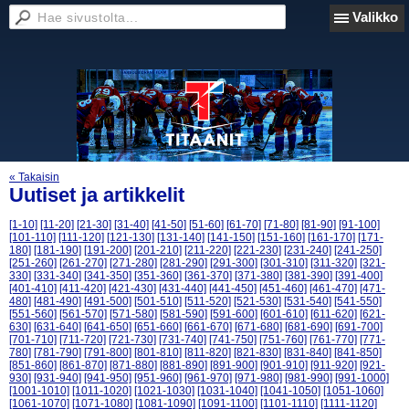
Valikko
« Takaisin
Uutiset ja artikkelit
[1-10]
[11-20]
[21-30]
[31-40]
[41-50]
[51-60]
[61-70]
[71-80]
[81-90]
[91-100]
[101-110]
[111-120]
[121-130]
[131-140]
[141-150]
[151-160]
[161-170]
[171-
180]
[181-190]
[191-200]
[201-210]
[211-220]
[221-230]
[231-240]
[241-250]
[251-260]
[261-270]
[271-280]
[281-290]
[291-300]
[301-310]
[311-320]
[321-
330]
[331-340]
[341-350]
[351-360]
[361-370]
[371-380]
[381-390]
[391-400]
[401-410]
[411-420]
[421-430]
[431-440]
[441-450]
[451-460]
[461-470]
[471-
480]
[481-490]
[491-500]
[501-510]
[511-520]
[521-530]
[531-540]
[541-550]
[551-560]
[561-570]
[571-580]
[581-590]
[591-600]
[601-610]
[611-620]
[621-
630]
[631-640]
[641-650]
[651-660]
[661-670]
[671-680]
[681-690]
[691-700]
[701-710]
[711-720]
[721-730]
[731-740]
[741-750]
[751-760]
[761-770]
[771-
780]
[781-790]
[791-800]
[801-810]
[811-820]
[821-830]
[831-840]
[841-850]
[851-860]
[861-870]
[871-880]
[881-890]
[891-900]
[901-910]
[911-920]
[921-
930]
[931-940]
[941-950]
[951-960]
[961-970]
[971-980]
[981-990]
[991-1000]
[1001-1010]
[1011-1020]
[1021-1030]
[1031-1040]
[1041-1050]
[1051-1060]
[1061-1070]
[1071-1080]
[1081-1090]
[1091-1100]
[1101-1110]
[1111-1120]