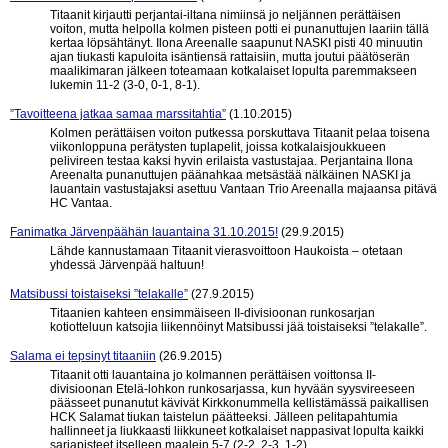
Titaanit kirjautti perjantai-iltana nimiinsä jo neljännen perättäisen
voiton, mutta helpolla kolmen pisteen potti ei punanuttujen laariin tällä
kertaa löpsähtänyt. Ilona Areenalle saapunut NASKI pisti 40 minuutin
ajan tiukasti kapuloita isäntiensä rattaisiin, mutta joutui päätöserän
maalikimaran jälkeen toteamaan kotkalaiset lopulta paremmakseen
lukemin 11-2 (3-0, 0-1, 8-1).
”Tavoitteena jatkaa samaa marssitahtia”
(1.10.2015)
Kolmen perättäisen voiton putkessa porskuttava Titaanit pelaa toisena
viikonloppuna perätysten tuplapelit, joissa kotkalaisjoukkueen
pelivireen testaa kaksi hyvin erilaista vastustajaa. Perjantaina Ilona
Areenalta punanuttujen päänahkaa metsästää nälkäinen NASKI ja
lauantain vastustajaksi asettuu Vantaan Trio Areenalla majaansa pitävä
HC Vantaa.
Fanimatka Järvenpäähän lauantaina 31.10.2015!
(29.9.2015)
Lähde kannustamaan Titaanit vierasvoittoon Haukoista – otetaan
yhdessä Järvenpää haltuun!
Matsibussi toistaiseksi ”telakalle”
(27.9.2015)
Titaanien kahteen ensimmäiseen II-divisioonan runkosarjan
kotiotteluun katsojia liikennöinyt Matsibussi jää toistaiseksi ”telakalle”.
Salama ei tepsinyt titaaniin
(26.9.2015)
Titaanit otti lauantaina jo kolmannen perättäisen voittonsa II-
divisioonan Etelä-lohkon runkosarjassa, kun hyvään syysvireeseen
päässeet punanutut kävivät Kirkkonummella kellistämässä paikallisen
HCK Salamat tiukan taistelun päätteeksi. Jälleen pelitapahtumia
hallinneet ja liukkaasti liikkuneet kotkalaiset nappasivat lopulta kaikki
sarjapisteet itselleen maalein 5-7 (2-2, 2-3, 1-2).