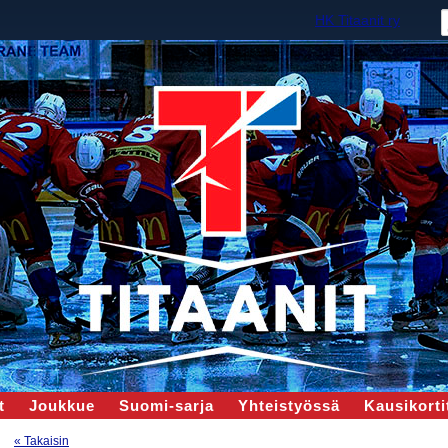
HK Titaanit ry
t
Joukkue
Suomi-sarja
Yhteistyössä
Kausikortit
« Takaisin