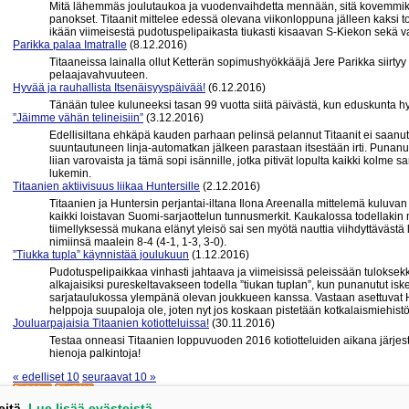
Mitä lähemmäs joulutaukoa ja vuodenvaihdetta mennään, sitä kovemmiksi
panokset. Titaanit mittelee edessä olevana viikonloppuna jälleen kaksi to
ikään viimeisestä pudotuspelipaikasta tiukasti kisaavan S-Kiekon sekä 
Parikka palaa Imatralle
(8.12.2016)
Titaaneissa lainalla ollut Ketterän sopimushyökkääjä Jere Parikka siirtyy
pelaajavahvuuteen.
Hyvää ja rauhallista Itsenäisyyspäivää!
(6.12.2016)
Tänään tulee kuluneeksi tasan 99 vuotta siitä päivästä, kun eduskunta h
”Jäimme vähän telineisiin”
(3.12.2016)
Edellisiltana ehkäpä kauden parhaan pelinsä pelannut Titaanit ei saanu
suuntautuneen linja-automatkan jälkeen parastaan itsestään irti. Punan
liian varovaista ja tämä sopi isännille, jotka pitivät lopulta kaikki kolme sar
lukemin.
Titaanien aktiivisuus liikaa Huntersille
(2.12.2016)
Titaanien ja Huntersin perjantai-iltana Ilona Areenalla mittelemä kuluvan
kaikki loistavan Suomi-sarjaottelun tunnusmerkit. Kaukalossa todellakin m
tiimellyksessä mukana elänyt yleisö sai sen myötä nauttia viihdyttävästä 
nimiinsä maalein 8-4 (4-1, 1-3, 3-0).
”Tiukka tupla” käynnistää joulukuun
(1.12.2016)
Pudotuspelipaikkaa vinhasti jahtaava ja viimeisissä peleissään tuloksekka
alkajaisiksi pureskeltavakseen todella ”tiukan tuplan”, kun punanutut is
sarjataulukossa ylempänä olevan joukkueen kanssa. Vastaan asettuvat H
helppoja suupaloja ole, joten nyt jos koskaan pistetään kotkalaismiehistö
Jouluarpajaisia Titaanien kotiotteluissa!
(30.11.2016)
Testaa onneasi Titaanien loppuvuoden 2016 kotiotteluiden aikana järjestä
hienoja palkintoja!
« edelliset 10
seuraavat 10 »
eitä.
Lue lisää evästeistä.