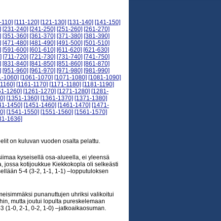
-110]
[111-120]
[121-130]
[131-140]
[141-150]
]
[231-240]
[241-250]
[251-260]
[261-270]
]
[351-360]
[361-370]
[371-380]
[381-390]
]
[471-480]
[481-490]
[491-500]
[501-510]
]
[591-600]
[601-610]
[611-620]
[621-630]
]
[711-720]
[721-730]
[731-740]
[741-750]
]
[831-840]
[841-850]
[851-860]
[861-870]
]
[951-960]
[961-970]
[971-980]
[981-990]
1-1060]
[1061-1070]
[1071-1080]
[1081-1090]
-1160]
[1161-1170]
[1171-1180]
[1181-1190]
51-1260]
[1261-1270]
[1271-1280]
[1281-
0]
[1351-1360]
[1361-1370]
[1371-1380]
41-1450]
[1451-1460]
[1461-1470]
[1471-
0]
[1541-1550]
[1551-1560]
[1561-1570]
31-1636]
elit on kuluvan vuoden osalta pelattu.
iimaa kyseisellä osa-alueella, ei yleensä
, jossa kotijoukkue Kiekkokopla oli selkeästi
tsellään 5-4 (3-2, 1-1, 1-1) –lopputuloksen
meisimmäksi punanuttujen uhriksi valikoitui
oihin, mutta joutui lopulta pureskelemaan
3 (1-0, 2-1, 0-2, 1-0) –jatkoaikaosuman.