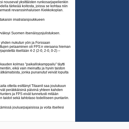
 nousevat yksittäisten runkosarjapelienkin
della tärkeää koitosta, joissa se kohtaa niin
varmasti revanssinhaluisen Kiekkokoplan.
 takaisin imatralaisjoukkueen
yväksyi Suomen itsenäisyysjulistuksen.
t yhden nukutun yön ja Forssaan
uttujen pelaaminen oli FPS:n vieraana hieman
japistettä itsellään 4-2 (2-0, 2-0, 0-2) –
 kauden kolmas ”paikalliskamppailu” täytti
entiin, eikä vain meinattu ja hyvin taiston
lätkämatsista, jonka punanutut veivät lopulta
ita otteita esittänyt Titaanit saa joulukuun
kevät peräkkäisinä päivinä yhteen kahden
unters ja FPS eivät tunnetusti mitään
n taidot sekä tahtotaso todelliseen puntariin.
missä jouluarpajaisissa ja voita itsellesi