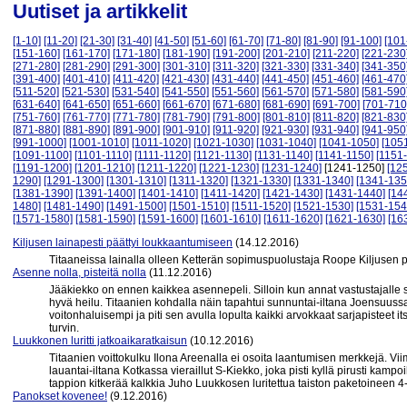
Uutiset ja artikkelit
[1-10]
[11-20]
[21-30]
[31-40]
[41-50]
[51-60]
[61-70]
[71-80]
[81-90]
[91-100]
[101
[151-160]
[161-170]
[171-180]
[181-190]
[191-200]
[201-210]
[211-220]
[221-230
[271-280]
[281-290]
[291-300]
[301-310]
[311-320]
[321-330]
[331-340]
[341-350
[391-400]
[401-410]
[411-420]
[421-430]
[431-440]
[441-450]
[451-460]
[461-470
[511-520]
[521-530]
[531-540]
[541-550]
[551-560]
[561-570]
[571-580]
[581-590
[631-640]
[641-650]
[651-660]
[661-670]
[671-680]
[681-690]
[691-700]
[701-710
[751-760]
[761-770]
[771-780]
[781-790]
[791-800]
[801-810]
[811-820]
[821-830
[871-880]
[881-890]
[891-900]
[901-910]
[911-920]
[921-930]
[931-940]
[941-950
[991-1000]
[1001-1010]
[1011-1020]
[1021-1030]
[1031-1040]
[1041-1050]
[105
[1091-1100]
[1101-1110]
[1111-1120]
[1121-1130]
[1131-1140]
[1141-1150]
[1151
[1191-1200]
[1201-1210]
[1211-1220]
[1221-1230]
[1231-1240]
[1241-1250]
[12
1290]
[1291-1300]
[1301-1310]
[1311-1320]
[1321-1330]
[1331-1340]
[1341-135
[1381-1390]
[1391-1400]
[1401-1410]
[1411-1420]
[1421-1430]
[1431-1440]
[14
1480]
[1481-1490]
[1491-1500]
[1501-1510]
[1511-1520]
[1521-1530]
[1531-154
[1571-1580]
[1581-1590]
[1591-1600]
[1601-1610]
[1611-1620]
[1621-1630]
[16
Kiljusen lainapesti päättyi loukkaantumiseen
(14.12.2016)
Titaaneissa lainalla olleen Ketterän sopimuspuolustaja Roope Kiljusen p
Asenne nolla, pisteitä nolla
(11.12.2016)
Jääkiekko on ennen kaikkea asennepeli. Silloin kun annat vastustajalle s
hyvä heilu. Titaanien kohdalla näin tapahtui sunnuntai-iltana Joensuussa
voitonhaluisempi ja piti sen avulla lopulta kaikki arvokkaat sarjapisteet i
turvin.
Luukkonen luritti jatkoaikaratkaisun
(10.12.2016)
Titaanien voittokulku Ilona Areenalla ei osoita laantumisen merkkejä. Vii
lauantai-iltana Kotkassa vieraillut S-Kiekko, joka pisti kyllä pirusti kamp
tappion kitkerää kalkkia Juho Luukkosen luritettua taiston paketoineen 4-
Panokset kovenee!
(9.12.2016)