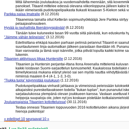
Mitä lähemmäs joulutaukoa ja vuodenvaihdetta mennään, sitä kovemmiksi
panokset. Titaanit mittelee edessä olevana viikonloppuna jälleen kaksi to
ikään viimeisestä pudotuspelipaikasta tiukasti kisaavan S-Kiekon sekä 
Parikka palaa Imatralle
(8.12.2016)
Titaaneissa lainalla ollut Ketterän sopimushyökkääjä Jere Parikka siirtyy
pelaajavahvuuteen.
Hyvää ja rauhallista Itsenäisyyspäivää!
(6.12.2016)
Tänään tulee kuluneeksi tasan 99 vuotta siitä päivästä, kun eduskunta h
”Jäimme vähän telineisiin”
(3.12.2016)
Edellisiltana ehkäpä kauden parhaan pelinsä pelannut Titaanit ei saanu
suuntautuneen linja-automatkan jälkeen parastaan itsestään irti. Punan
liian varovaista ja tämä sopi isännille, jotka pitivät lopulta kaikki kolme sar
lukemin.
Titaanien aktiivisuus liikaa Huntersille
(2.12.2016)
Titaanien ja Huntersin perjantai-iltana Ilona Areenalla mittelemä kuluvan
kaikki loistavan Suomi-sarjaottelun tunnusmerkit. Kaukalossa todellakin m
tiimellyksessä mukana elänyt yleisö sai sen myötä nauttia viihdyttävästä 
nimiinsä maalein 8-4 (4-1, 1-3, 3-0).
”Tiukka tupla” käynnistää joulukuun
(1.12.2016)
Pudotuspelipaikkaa vinhasti jahtaava ja viimeisissä peleissään tuloksekka
alkajaisiksi pureskeltavakseen todella ”tiukan tuplan”, kun punanutut is
sarjataulukossa ylempänä olevan joukkueen kanssa. Vastaan asettuvat H
helppoja suupaloja ole, joten nyt jos koskaan pistetään kotkalaismiehistö
Jouluarpajaisia Titaanien kotiotteluissa!
(30.11.2016)
Testaa onneasi Titaanien loppuvuoden 2016 kotiotteluiden aikana järjestä
hienoja palkintoja!
« edelliset 10
seuraavat 10 »
eitä.
Lue lisää evästeistä.