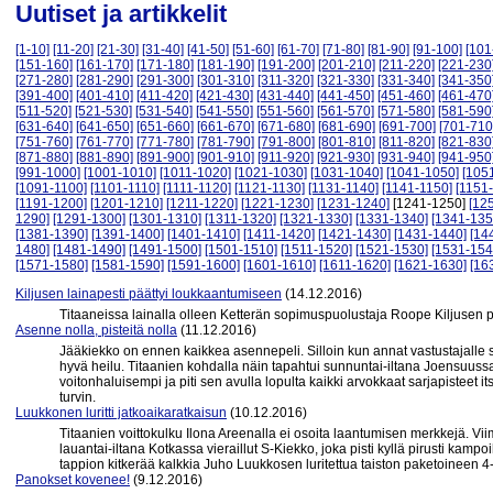
Uutiset ja artikkelit
[1-10]
[11-20]
[21-30]
[31-40]
[41-50]
[51-60]
[61-70]
[71-80]
[81-90]
[91-100]
[101
[151-160]
[161-170]
[171-180]
[181-190]
[191-200]
[201-210]
[211-220]
[221-230
[271-280]
[281-290]
[291-300]
[301-310]
[311-320]
[321-330]
[331-340]
[341-350
[391-400]
[401-410]
[411-420]
[421-430]
[431-440]
[441-450]
[451-460]
[461-470
[511-520]
[521-530]
[531-540]
[541-550]
[551-560]
[561-570]
[571-580]
[581-590
[631-640]
[641-650]
[651-660]
[661-670]
[671-680]
[681-690]
[691-700]
[701-710
[751-760]
[761-770]
[771-780]
[781-790]
[791-800]
[801-810]
[811-820]
[821-830
[871-880]
[881-890]
[891-900]
[901-910]
[911-920]
[921-930]
[931-940]
[941-950
[991-1000]
[1001-1010]
[1011-1020]
[1021-1030]
[1031-1040]
[1041-1050]
[105
[1091-1100]
[1101-1110]
[1111-1120]
[1121-1130]
[1131-1140]
[1141-1150]
[1151
[1191-1200]
[1201-1210]
[1211-1220]
[1221-1230]
[1231-1240]
[1241-1250]
[12
1290]
[1291-1300]
[1301-1310]
[1311-1320]
[1321-1330]
[1331-1340]
[1341-135
[1381-1390]
[1391-1400]
[1401-1410]
[1411-1420]
[1421-1430]
[1431-1440]
[14
1480]
[1481-1490]
[1491-1500]
[1501-1510]
[1511-1520]
[1521-1530]
[1531-154
[1571-1580]
[1581-1590]
[1591-1600]
[1601-1610]
[1611-1620]
[1621-1630]
[16
Kiljusen lainapesti päättyi loukkaantumiseen
(14.12.2016)
Titaaneissa lainalla olleen Ketterän sopimuspuolustaja Roope Kiljusen p
Asenne nolla, pisteitä nolla
(11.12.2016)
Jääkiekko on ennen kaikkea asennepeli. Silloin kun annat vastustajalle s
hyvä heilu. Titaanien kohdalla näin tapahtui sunnuntai-iltana Joensuussa
voitonhaluisempi ja piti sen avulla lopulta kaikki arvokkaat sarjapisteet i
turvin.
Luukkonen luritti jatkoaikaratkaisun
(10.12.2016)
Titaanien voittokulku Ilona Areenalla ei osoita laantumisen merkkejä. Vii
lauantai-iltana Kotkassa vieraillut S-Kiekko, joka pisti kyllä pirusti kamp
tappion kitkerää kalkkia Juho Luukkosen luritettua taiston paketoineen 4-
Panokset kovenee!
(9.12.2016)