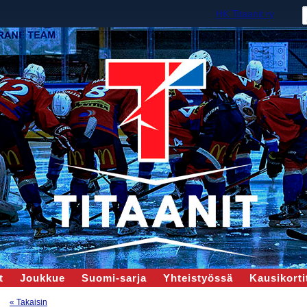
HK Titaanit ry
t
Joukkue
Suomi-sarja
Yhteistyössä
Kausikortit
« Takaisin