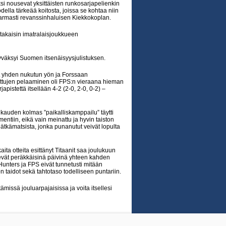
 nousevat yksittäisten runkosarjapelienkin
della tärkeää koitosta, joissa se kohtaa niin
varmasti revanssinhaluisen Kiekkokoplan.
 takaisin imatralaisjoukkueen
yväksyi Suomen itsenäisyysjulistuksen.
t yhden nukutun yön ja Forssaan
uttujen pelaaminen oli FPS:n vieraana hieman
japistettä itsellään 4-2 (2-0, 2-0, 0-2) –
 kauden kolmas ”paikalliskamppailu” täytti
entiin, eikä vain meinattu ja hyvin taiston
lätkämatsista, jonka punanutut veivät lopulta
ita otteita esittänyt Titaanit saa joulukuun
kevät peräkkäisinä päivinä yhteen kahden
unters ja FPS eivät tunnetusti mitään
n taidot sekä tahtotaso todelliseen puntariin.
missä jouluarpajaisissa ja voita itsellesi