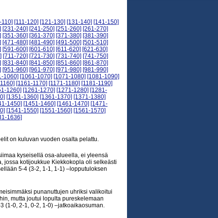
-110]
[111-120]
[121-130]
[131-140]
[141-150]
]
[231-240]
[241-250]
[251-260]
[261-270]
]
[351-360]
[361-370]
[371-380]
[381-390]
]
[471-480]
[481-490]
[491-500]
[501-510]
]
[591-600]
[601-610]
[611-620]
[621-630]
]
[711-720]
[721-730]
[731-740]
[741-750]
]
[831-840]
[841-850]
[851-860]
[861-870]
]
[951-960]
[961-970]
[971-980]
[981-990]
1-1060]
[1061-1070]
[1071-1080]
[1081-1090]
-1160]
[1161-1170]
[1171-1180]
[1181-1190]
51-1260]
[1261-1270]
[1271-1280]
[1281-
0]
[1351-1360]
[1361-1370]
[1371-1380]
41-1450]
[1451-1460]
[1461-1470]
[1471-
0]
[1541-1550]
[1551-1560]
[1561-1570]
31-1636]
elit on kuluvan vuoden osalta pelattu.
iimaa kyseisellä osa-alueella, ei yleensä
, jossa kotijoukkue Kiekkokopla oli selkeästi
tsellään 5-4 (3-2, 1-1, 1-1) –lopputuloksen
meisimmäksi punanuttujen uhriksi valikoitui
oihin, mutta joutui lopulta pureskelemaan
3 (1-0, 2-1, 0-2, 1-0) –jatkoaikaosuman.