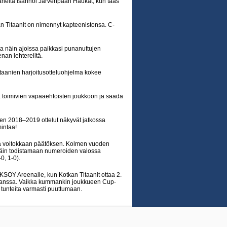
aneita isännöi Järvenpään Haukat, kun taas
n Titaanit on nimennyt kapteenistonsa. C-
ta näin ajoissa paikkasi punanuttujen
nan lehtereiltä.
taanien harjoitusotteluohjelma kokee
ssa toimivien vapaaehtoisten joukkoon ja saada
en 2018–2019 ottelut näkyvät jatkossa
mintaa!
ana voitokkaan päätöksen. Kolmen vuoden
ttäin todistamaan numeroiden valossa
0, 1-0).
SOY Areenalle, kun Kotkan Titaanit ottaa 2.
 kanssa. Vaikka kummankin joukkueen Cup-
ati tunteita varmasti puuttumaan.