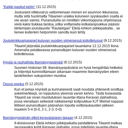
”Kaikki paukut peliin”
(11.12.2015)
Jouluvalot vilkkuvat jo valtoimenaan monen eri asunnon ikkunassa,
mutta siitä huolimatta Titaanien urakka kuluneen syyskauden osalta ei
ole aivan valmis. Punanutuilla on nimittäin viikonloppuna ohjelmassa
vielä kaksi tiukkaa taistoa, jotka voittamalla kotkalaisjoukkue pääsisi
lähtemään joulutauolle ”Rautaliigan” Etelä-lohkon piikkipaikalta... se
lienee kuitenkin helpommin sanottu kuin tehty.
Joulukinkkuarpajaiset kuluvan vuoden viimeisessä kotiottelussa!
(9.12.2015)
Titaanit järjestää joulukinkkuarpajaiset lauantaina 12.12.2015 Ilona
Areenalla pelattavassa punanuttujen kuluvan vuoden viimeisessä
kotiottelussa.
Hyvää ja rauhallista Itsenäisyyspäivää!
(6.12.2015)
Suomen historian 98. Itsenäisyyspäivänä on hyvä hengähtää hetkeksi
ja hiljentyä kunnioittamaan aikanaan maamme itsenäisyyden eteen
taistelleiden sukupolvien muistoa.
Osuva opetus
(5.12.2015)
Kun et pelaa nöyrästi ja kurinalaisesti saati noudata yhteisesti sovittuja
askelmerkkejä, on lopputulos yleensä varsin kehno. Tästä tosiasiasta
Titaanit sai oivan muistutuksen lauantai-iltana Keravan jäähallissa,
jossa vieraitaan selkeästi nälkäisempi kotijoukkue KJT Miehet nappasi
tililleen punanuttujen päänahan lopulta voittolaukausten jälkeen
maalein 5-4 (0-0, 2-1, 2-3, 0-0).
Itsenäisyyspäivän etkot keravalaiseen tapaan
(4.12.2015)
II-divisioonan Etelä-lohkon piikkipaikalla paistatteleva Titaanit matkaa
seuraavaksi kohti Keravan jäähallia, jossa mitellään lauantai-iltana