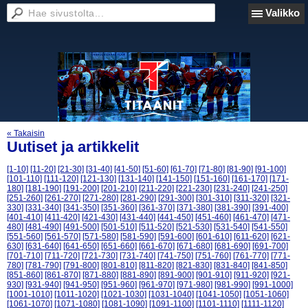
Valikko
« Takaisin
Uutiset ja artikkelit
[1-10]
[11-20]
[21-30]
[31-40]
[41-50]
[51-60]
[61-70]
[71-80]
[81-90]
[91-100]
[101-110]
[111-120]
[121-130]
[131-140]
[141-150]
[151-160]
[161-170]
[171-
180]
[181-190]
[191-200]
[201-210]
[211-220]
[221-230]
[231-240]
[241-250]
[251-260]
[261-270]
[271-280]
[281-290]
[291-300]
[301-310]
[311-320]
[321-
330]
[331-340]
[341-350]
[351-360]
[361-370]
[371-380]
[381-390]
[391-400]
[401-410]
[411-420]
[421-430]
[431-440]
[441-450]
[451-460]
[461-470]
[471-
480]
[481-490]
[491-500]
[501-510]
[511-520]
[521-530]
[531-540]
[541-550]
[551-560]
[561-570]
[571-580]
[581-590]
[591-600]
[601-610]
[611-620]
[621-
630]
[631-640]
[641-650]
[651-660]
[661-670]
[671-680]
[681-690]
[691-700]
[701-710]
[711-720]
[721-730]
[731-740]
[741-750]
[751-760]
[761-770]
[771-
780]
[781-790]
[791-800]
[801-810]
[811-820]
[821-830]
[831-840]
[841-850]
[851-860]
[861-870]
[871-880]
[881-890]
[891-900]
[901-910]
[911-920]
[921-
930]
[931-940]
[941-950]
[951-960]
[961-970]
[971-980]
[981-990]
[991-1000]
[1001-1010]
[1011-1020]
[1021-1030]
[1031-1040]
[1041-1050]
[1051-1060]
[1061-1070]
[1071-1080]
[1081-1090]
[1091-1100]
[1101-1110]
[1111-1120]