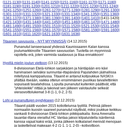
[1121-1130]
[1131-1140]
[1141-1150]
[1151-1160]
[1161-1170]
[1171-1180]
[1181-1190]
[1191-1200]
[1201-1210]
[1211-1220]
[1221-1230]
[1231-1240]
[1241-1250]
[1251-1260]
[1261-1270]
[1271-1280]
[1281-1290]
[1291-1300]
[1301-1310]
[1311-1320]
[1321-1330]
[1331-1340]
[1341-1350]
[1351-1360]
[1361-1370]
[1371-1380]
[1381-1390]
[1391-1400]
[1401-1410]
[1411-1420]
[1421-1430]
[1431-1440]
[1441-1450]
[1451-1460]
[1461-1470]
[1471-1480]
[1481-1490]
[1491-1500]
[1501-1510]
[1511-1520]
[1521-1530]
[1531-1540]
[1541-1550]
[1551-1560]
[1561-1570]
[1571-1580]
[1581-1590]
[1591-1600]
[1601-1610]
[1611-1620]
[1621-1630]
[1631-1636]
Titaanien savusuola – NYT MYYNNISSÄ!
(14.12.2015)
Punanutut lanseeraavat yhdessä Kaunissaaren Kalan kanssa
joulumarkkinoille Titaanien savusuolan. Tuotetta on myynnissä
rajoitettu erä, joten varmista saatavuus ja tilaa ennakkoon!
Hyvillä mielin joulun viettoon
(13.12.2015)
II-divisioonan Etelä-lohkon sarjakärjen ja häntäpään ero kävi
harvinaisen selväksi sunnuntai-iltapäivänä Pajulahden jäähallissa
mitellyssä kamppailussa. Titaanit ei antanut kotijoukkue NASKI:n
yllättää itseään, vaikka ottelun ensimmäinen puolikas taivallettiinkin
sopuisasti tasatahdissa. Lopulta punanutut kuitenkin päättivät, että
”yhteisleikki” riittää ja takoivat sen jälkeen valotaululle selkeät
vierasvoittolukemat 3-8 (1-1, 0-2, 2-5).
Lohi ui punanuttujen pyydykseen
(12.12.2015)
Titaanit päätti vuoden 2015 kotiottelunsa tyylillä. Pelinsä jälleen
normaaliin kuosiin saaneet punanutut näyttivät, miksi joukkue keikkuu
vankasti II-divisioonan Etelä-lohkon piikkipaikalla. Ilona Areenalla
lauantai-iltana vieraillut HC Vantaa jaksoi kilpaluistella isäntiensä
kanssa vajaat kaksi erää, jonka jälkeen kotkalaiset menivät menojaan
ja laskettelivat makeaan 4-2 (1-1, 1-1, 2-0) –kotivoittoon.