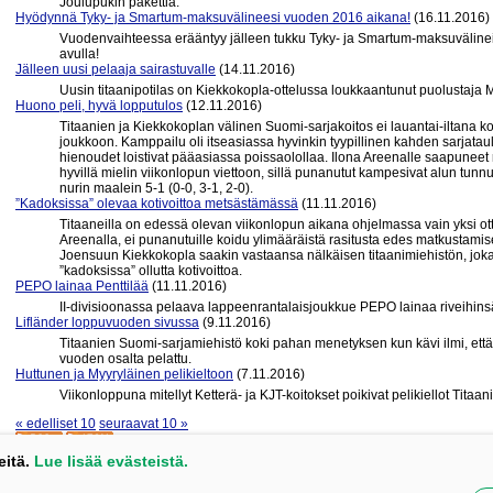
Joulupukin pakettia.
Hyödynnä Tyky- ja Smartum-maksuvälineesi vuoden 2016 aikana!
(16.11.2016)
Vuodenvaihteessa erääntyy jälleen tukku Tyky- ja Smartum-maksuvälinei
avulla!
Jälleen uusi pelaaja sairastuvalle
(14.11.2016)
Uusin titaanipotilas on Kiekkokopla-ottelussa loukkaantunut puolustaja M
Huono peli, hyvä lopputulos
(12.11.2016)
Titaanien ja Kiekkokoplan välinen Suomi-sarjakoitos ei lauantai-iltana 
joukkoon. Kamppailu oli itseasiassa hyvinkin tyypillinen kahden sarjata
hienoudet loistivat pääasiassa poissaolollaa. Ilona Areenalle saapuneet r
hyvillä mielin viikonlopun viettoon, sillä punanutut kampesivat alun tunn
nurin maalein 5-1 (0-0, 3-1, 2-0).
”Kadoksissa” olevaa kotivoittoa metsästämässä
(11.11.2016)
Titaaneilla on edessä olevan viikonlopun aikana ohjelmassa vain yksi ott
Areenalla, ei punanutuille koidu ylimääräistä rasitusta edes matkustam
Joensuun Kiekkokopla saakin vastaansa nälkäisen titaanimiehistön, joka 
”kadoksissa” ollutta kotivoittoa.
PEPO lainaa Penttilää
(11.11.2016)
II-divisioonassa pelaava lappeenrantalaisjoukkue PEPO lainaa riveihinsä
Lifländer loppuvuoden sivussa
(9.11.2016)
Titaanien Suomi-sarjamiehistö koki pahan menetyksen kun kävi ilmi, että
vuoden osalta pelattu.
Huttunen ja Myyryläinen pelikieltoon
(7.11.2016)
Viikonloppuna mitellyt Ketterä- ja KJT-koitokset poikivat pelikiellot Titaa
« edelliset 10
seuraavat 10 »
eitä.
Lue lisää evästeistä.