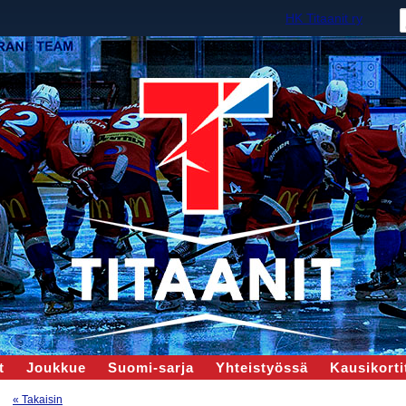
HK Titaanit ry
t
Joukkue
Suomi-sarja
Yhteistyössä
Kausikortit
« Takaisin