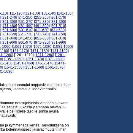
-110]
[111-120]
[121-130]
[131-140]
[141-150]
]
[231-240]
[241-250]
[251-260]
[261-270]
]
[351-360]
[361-370]
[371-380]
[381-390]
]
[471-480]
[481-490]
[491-500]
[501-510]
]
[591-600]
[601-610]
[611-620]
[621-630]
]
[711-720]
[721-730]
[731-740]
[741-750]
]
[831-840]
[841-850]
[851-860]
[861-870]
]
[951-960]
[961-970]
[971-980]
[981-990]
1-1060]
[1061-1070]
[1071-1080]
[1081-1090]
-1160]
[1161-1170]
[1171-1180]
[1181-1190]
51-1260]
[1261-1270]
[1271-1280]
[1281-
0]
[1351-1360]
[1361-1370]
[1371-1380]
41-1450]
[1451-1460]
[1461-1470]
[1471-
0]
[1541-1550]
[1551-1560]
[1561-1570]
31-1636]
soituksena punanutut nappasivat lauantai-illan
rjassa, kaatamalla Ilona Areenalla
jatkamaan nousujohteista virettään tulevana
kälää sarjataulukossa ylempänä olevan D-
lle pelilliselle tasolle, jonka avulla
attavasti.
na jo kymmenettä kertaa. Tarkoituksena on
jotka todennäköisesti jäisivät muuten ilman