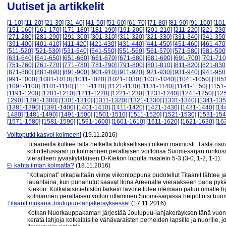
Uutiset ja artikkelit
[1-10]
[11-20]
[21-30]
[31-40]
[41-50]
[51-60]
[61-70]
[71-80]
[81-90]
[91-100]
[101
[151-160]
[161-170]
[171-180]
[181-190]
[191-200]
[201-210]
[211-220]
[221-230
[271-280]
[281-290]
[291-300]
[301-310]
[311-320]
[321-330]
[331-340]
[341-350
[391-400]
[401-410]
[411-420]
[421-430]
[431-440]
[441-450]
[451-460]
[461-470
[511-520]
[521-530]
[531-540]
[541-550]
[551-560]
[561-570]
[571-580]
[581-590
[631-640]
[641-650]
[651-660]
[661-670]
[671-680]
[681-690]
[691-700]
[701-710
[751-760]
[761-770]
[771-780]
[781-790]
[791-800]
[801-810]
[811-820]
[821-830
[871-880]
[881-890]
[891-900]
[901-910]
[911-920]
[921-930]
[931-940]
[941-950
[991-1000]
[1001-1010]
[1011-1020]
[1021-1030]
[1031-1040]
[1041-1050]
[105
[1091-1100]
[1101-1110]
[1111-1120]
[1121-1130]
[1131-1140]
[1141-1150]
[1151
[1191-1200]
[1201-1210]
[1211-1220]
[1221-1230]
[1231-1240]
[1241-1250]
[12
1290]
[1291-1300]
[1301-1310]
[1311-1320]
[1321-1330]
[1331-1340]
[1341-135
[1381-1390]
[1391-1400]
[1401-1410]
[1411-1420]
[1421-1430]
[1431-1440]
[14
1480]
[1481-1490]
[1491-1500]
[1501-1510]
[1511-1520]
[1521-1530]
[1531-154
[1571-1580]
[1581-1590]
[1591-1600]
[1601-1610]
[1611-1620]
[1621-1630]
[16
Voittoputki kasvoi kolmeen!
(19.11.2016)
Titaaneilla kulkee tällä hetkellä tuloksellisesti oikein mainiosti. Tästä o
kotiottelussaan jo kolmannen perättäisen voittonsa Suomi-sarjan runkosa
vierailleen jyväskyläläisen D-Kiekon lopulta maalein 5-3 (3-0, 1-2, 1-1).
Ei kahta ilman kolmatta?
(18.11.2016)
”Kotiapinat” olkapäiltään viime viikonloppuna pudotellut Titaanit lähtee 
lauantaina, kun punanutut saavat Ilona Areenalle vieraakseen paria py
Kiekon. Kotkalaismiehistön tärkein tavoite tulee olemaan paluu omalle hyvä
kolmannen perättäisen voiton ottaminen Suomi-sarjassa helpottuisi huom
Titaanit mukana Joulupuu-lahjakeräyksessä!
(17.11.2016)
Kotkan Nuorkauppakamari järjestää Joulupuu-lahjakeräyksen tänä vuon
kerätä lahjoja kotkalaisille vähävaraisten perheiden lapsille ja nuorille, 