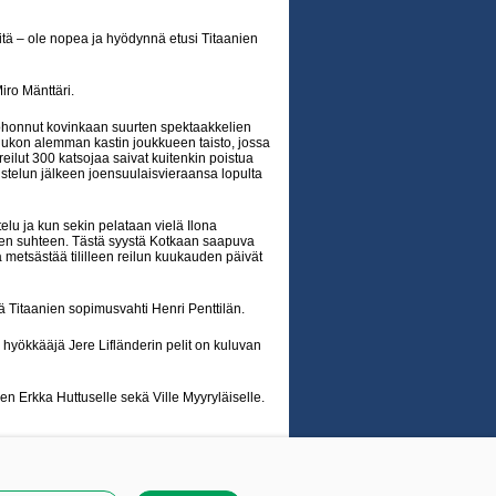
tä – ole nopea ja hyödynnä etusi Titaanien
iro Mänttäri.
kohonnut kovinkaan suurten spektaakkelien
ulukon alemman kastin joukkueen taisto, jossa
eilut 300 katsojaa saivat kuitenkin poistua
ustelun jälkeen joensuulaisvieraansa lopulta
elu ja kun sekin pelataan vielä Ilona
isen suhteen. Tästä syystä Kotkaan saapuva
metsästää tililleen reilun kuukauden päivät
 Titaanien sopimusvahti Henri Penttilän.
 hyökkääjä Jere Lifländerin pelit on kuluvan
nien Erkka Huttuselle sekä Ville Myyryläiselle.