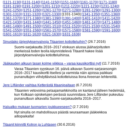
[1121-1130]
[1131-1140]
[1141-1150]
[1151-1160]
[1161-1170]
[1171-1180]
[1181-1190]
[1191-1200]
[1201-1210]
[1211-1220]
[1221-1230]
[1231-1240]
[1241-1250]
[1251-1260]
[1261-1270]
[1271-1280]
[1281-1290]
[1291-1300]
[1301-1310]
[1311-1320]
[1321-1330]
[1331-1340]
[1341-1350]
[1351-1360]
[1361-1370]
[1371-1380]
[1381-1390]
[1391-1400]
[1401-1410]
[1411-1420]
[1421-1430]
[1431-1440]
[1441-1450]
[1451-1460]
[1461-1470]
[1471-1480]
[1481-1490]
[1491-1500]
[1501-1510]
[1511-1520]
[1521-1530]
[1531-1540]
[1541-1550]
[1551-1560]
[1561-1570]
[1571-1580]
[1581-1590]
[1591-1600]
[1601-1610]
[1611-1620]
[1621-1630]
[1631-1636]
Sinustako järjestyksenvalvoja Titaanien kotiotteluihin?
(26.7.2016)
Suomi-sarjakautta 2016–2017 elokuun alussa jääharjoitusten
merkeissä toden teolla käynnistelevä Titaanit hakee lisää
järjestyksenvalvojia kotiotteluihinsa.
Jääkauden alkuun tasan kolme viikkoa – varaa kausikorttisi nyt!
(11.7.2016)
Varaa Titaanien syyskuun 16. päivä alkavan Suomi-sarjasesongin
2016–2017 kausikortti itsellesi ja varmista näin ajoissa paikkasi
punanuttujen viihdyttävissä kotiotteluissa Ilona Areenan lehtereiltä.
Jere Lifländer vaihtaa Ketterästä titaanipaitaan
(6.7.2016)
Titaanien vetovoima pelaajamarkkinoilla on kantanut jälleen hedelmää,
kun Kotkaan opiskelujen perässä suunnistava Jere Lifländer pukeutuu
punanuttuun alkavalla Suomi-sarjakaudella 2016–2017.
Haluatko mukaan tuomarien joukkueeseen?
(2.7.2016)
Nyt sinulla on mahdollisuus päästä seuraamaan jääkiekkoa
aitiopaikalta!
Titaanit kiinnitti Kotron ja Luhtasen
(30.6.2016)