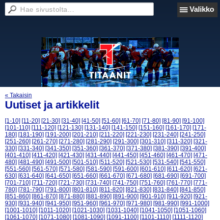
Valikko
« Takaisin
Uutiset ja artikkelit
[1-10]
[11-20]
[21-30]
[31-40]
[41-50]
[51-60]
[61-70]
[71-80]
[81-90]
[91-100]
[101-110]
[111-120]
[121-130]
[131-140]
[141-150]
[151-160]
[161-170]
[171-
180]
[181-190]
[191-200]
[201-210]
[211-220]
[221-230]
[231-240]
[241-250]
[251-260]
[261-270]
[271-280]
[281-290]
[291-300]
[301-310]
[311-320]
[321-
330]
[331-340]
[341-350]
[351-360]
[361-370]
[371-380]
[381-390]
[391-400]
[401-410]
[411-420]
[421-430]
[431-440]
[441-450]
[451-460]
[461-470]
[471-
480]
[481-490]
[491-500]
[501-510]
[511-520]
[521-530]
[531-540]
[541-550]
[551-560]
[561-570]
[571-580]
[581-590]
[591-600]
[601-610]
[611-620]
[621-
630]
[631-640]
[641-650]
[651-660]
[661-670]
[671-680]
[681-690]
[691-700]
[701-710]
[711-720]
[721-730]
[731-740]
[741-750]
[751-760]
[761-770]
[771-
780]
[781-790]
[791-800]
[801-810]
[811-820]
[821-830]
[831-840]
[841-850]
[851-860]
[861-870]
[871-880]
[881-890]
[891-900]
[901-910]
[911-920]
[921-
930]
[931-940]
[941-950]
[951-960]
[961-970]
[971-980]
[981-990]
[991-1000]
[1001-1010]
[1011-1020]
[1021-1030]
[1031-1040]
[1041-1050]
[1051-1060]
[1061-1070]
[1071-1080]
[1081-1090]
[1091-1100]
[1101-1110]
[1111-1120]