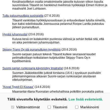
Kesäharjoittelun osalta omatoimiselle jaksolle kuluvan viikon lopulla
suunnistava Titaanit on hankkinut riveihinsä hyökkääjä Elmeri Kotron ja
maalivahti Joel Luhtasen.
Tuttu paluumuuttaja susirajalta
(27.6.2016)
Titaanit vankistaa hyökkäysosastoaan jo entuudestaan tutulla nimellä,
kun kaksi edelliskautta Joensuussa pelannut Roope Lantta pukeutuu
jälleen punanuttuun.
Hyvää juhannusta!
(23.6.2016)
Kuluva kesä on kutakuinkin puolessa välissä ja sehän tietää sitä, että
on aika perinteisen juhannusjuhlan.
Skippy-Trans Oy:stä punanuttujen kyyditsijä
(20.6.2016)
Suomi-sarjaan paluun tekevä Titaanit kulkee seuraavat kaudet
pelimatkoillaan kotkalaisen kuljetusliike Skippy-Trans Oy:n
kyyditsemänä.
Suomi-sarjan runkosarja käynnistyy Imatralla!
(16.6.2016)
Suomen Jääkiekkoliitto julkisti torstaina (16.6.) syyskuun puolivälin
jälkimainingeissa alkavan Suomi-sarjan runkosarjan alustavan
otteluohjelman.
”Kovat Tyypit EI Kiusaa”
(14.6.2016)
Maanantai-iltana Ruonalan urheiluhallissa potkittiin porukalla palloa
erittäin tärkeän asian puolesta.
Tällä sivustolla käytetään evästeitä.
Lue lisää evästeistä.
« edelliset 10
seuraavat 10 »
Valitse käytettävät evästeet
Välttämättömät
Tilastointi
Markkinointi