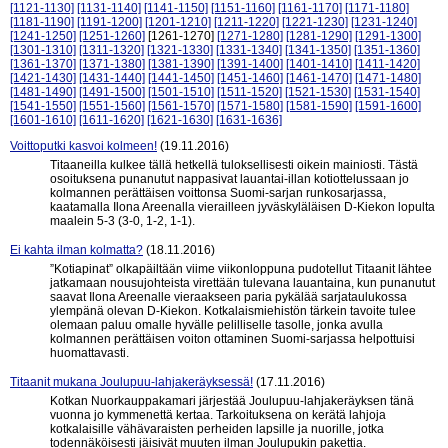
[1121-1130]
[1131-1140]
[1141-1150]
[1151-1160]
[1161-1170]
[1171-1180]
[1181-1190]
[1191-1200]
[1201-1210]
[1211-1220]
[1221-1230]
[1231-1240]
[1241-1250]
[1251-1260]
[1261-1270]
[1271-1280]
[1281-1290]
[1291-1300]
[1301-1310]
[1311-1320]
[1321-1330]
[1331-1340]
[1341-1350]
[1351-1360]
[1361-1370]
[1371-1380]
[1381-1390]
[1391-1400]
[1401-1410]
[1411-1420]
[1421-1430]
[1431-1440]
[1441-1450]
[1451-1460]
[1461-1470]
[1471-1480]
[1481-1490]
[1491-1500]
[1501-1510]
[1511-1520]
[1521-1530]
[1531-1540]
[1541-1550]
[1551-1560]
[1561-1570]
[1571-1580]
[1581-1590]
[1591-1600]
[1601-1610]
[1611-1620]
[1621-1630]
[1631-1636]
Voittoputki kasvoi kolmeen!
(19.11.2016)
Titaaneilla kulkee tällä hetkellä tuloksellisesti oikein mainiosti. Tästä
osoituksena punanutut nappasivat lauantai-illan kotiottelussaan jo
kolmannen perättäisen voittonsa Suomi-sarjan runkosarjassa,
kaatamalla Ilona Areenalla vierailleen jyväskyläläisen D-Kiekon lopulta
maalein 5-3 (3-0, 1-2, 1-1).
Ei kahta ilman kolmatta?
(18.11.2016)
”Kotiapinat” olkapäiltään viime viikonloppuna pudotellut Titaanit lähtee
jatkamaan nousujohteista virettään tulevana lauantaina, kun punanutut
saavat Ilona Areenalle vieraakseen paria pykälää sarjataulukossa
ylempänä olevan D-Kiekon. Kotkalaismiehistön tärkein tavoite tulee
olemaan paluu omalle hyvälle pelilliselle tasolle, jonka avulla
kolmannen perättäisen voiton ottaminen Suomi-sarjassa helpottuisi
huomattavasti.
Titaanit mukana Joulupuu-lahjakeräyksessä!
(17.11.2016)
Kotkan Nuorkauppakamari järjestää Joulupuu-lahjakeräyksen tänä
vuonna jo kymmenettä kertaa. Tarkoituksena on kerätä lahjoja
kotkalaisille vähävaraisten perheiden lapsille ja nuorille, jotka
todennäköisesti jäisivät muuten ilman Joulupukin pakettia.