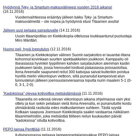
Hyödynnä Tyky- ja Smartum-maksuvälineesi vuoden 2016 aikana!
(16.11.2016)
Vuodenvaihteessa erääntyy jälleen tukku Tyky- ja Smartum-
maksuvälineitä – ole nopea ja hyödynnä etusi Titaanien avulla!
Jälleen uusi pelaaja sairastuvalle
(14.11.2016)
Uusin titaanipotilas on Kiekkokopla-ottelussa loukkaantunut puolustaja
Miro Mänttäri.
Huono peli, hyvä lopputulos
(12.11.2016)
Titaanien ja Kiekkokoplan välinen Suomi-sarjakoitos ei lauantai-iltana
kohonnut kovinkaan suurten spektaakkelien joukkoon. Kamppailu oli
itseasiassa hyvinkin tyypillinen kahden sarjataulukon alemman kastin
joukkueen taisto, jossa hienoudet loistivat pääasiassa poissaolollaa.
Ilona Areenalle saapuneet reilut 300 katsojaa saivat kuitenkin poistua
hyvillä mielin viikonlopun viettoon, sillä punanutut kampesivat alun
tunnustelun jälkeen joensuulaisvieraansa lopulta nurin maalein 5-1 (0-
0, 3-1, 2-0).
”Kadoksissa” olevaa kotivoittoa metsästämässä
(11.11.2016)
Titaaneilla on edessä olevan viikonlopun aikana ohjelmassa vain yksi
ottelu ja kun sekin pelataan vielä Ilona Areenalla, ei punanutuille koidu
ylimääräistä rasitusta edes matkustamisen suhteen. Tästä syystä
Kotkaan saapuva Joensuun Kiekkokopla saakin vastaansa nälkäisen
titaanimiehistön, joka metsästää tililleen reilun kuukauden päivät
”kadoksissa” ollutta kotivoittoa.
PEPO lainaa Penttilää
(11.11.2016)
II-divisioonassa pelaava lappeenrantalaisjoukkue PEPO lainaa