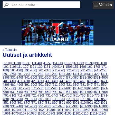
Valikko
« Takaisin
Uutiset ja artikkelit
[1-10]
[11-20]
[21-30]
[31-40]
[41-50]
[51-60]
[61-70]
[71-80]
[81-90]
[91-100]
[101-110]
[111-120]
[121-130]
[131-140]
[141-150]
[151-160]
[161-170]
[171-
180]
[181-190]
[191-200]
[201-210]
[211-220]
[221-230]
[231-240]
[241-250]
[251-260]
[261-270]
[271-280]
[281-290]
[291-300]
[301-310]
[311-320]
[321-
330]
[331-340]
[341-350]
[351-360]
[361-370]
[371-380]
[381-390]
[391-400]
[401-410]
[411-420]
[421-430]
[431-440]
[441-450]
[451-460]
[461-470]
[471-
480]
[481-490]
[491-500]
[501-510]
[511-520]
[521-530]
[531-540]
[541-550]
[551-560]
[561-570]
[571-580]
[581-590]
[591-600]
[601-610]
[611-620]
[621-
630]
[631-640]
[641-650]
[651-660]
[661-670]
[671-680]
[681-690]
[691-700]
[701-710]
[711-720]
[721-730]
[731-740]
[741-750]
[751-760]
[761-770]
[771-
780]
[781-790]
[791-800]
[801-810]
[811-820]
[821-830]
[831-840]
[841-850]
[851-860]
[861-870]
[871-880]
[881-890]
[891-900]
[901-910]
[911-920]
[921-
930]
[931-940]
[941-950]
[951-960]
[961-970]
[971-980]
[981-990]
[991-1000]
[1001-1010]
[1011-1020]
[1021-1030]
[1031-1040]
[1041-1050]
[1051-1060]
[1061-1070]
[1071-1080]
[1081-1090]
[1091-1100]
[1101-1110]
[1111-1120]