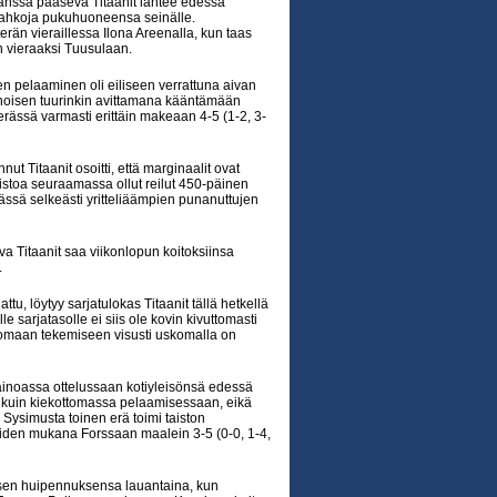
nssa pääsevä Titaanit lähtee edessä
nahkoja pukuhuoneensa seinälle.
rän vieraillessa Ilona Areenalla, kun taas
n vieraaksi Tuusulaan.
en pelaaminen oli eiliseen verrattuna aivan
ienoisen tuurinkin avittamana kääntämään
ässä varmasti erittäin makeaan 4-5 (1-2, 3-
 Titaanit osoitti, että marginaalit ovat
istoa seuraamassa ollut reilut 450-päinen
rässä selkeästi yritteliäämpien punanuttujen
a Titaanit saa viikonlopun koitoksiinsa
.
 löytyy sarjatulokas Titaanit tällä hetkellä
sarjatasolle ei siis ole kovin kivuttomasti
 ja omaan tekemiseen visusti uskomalla on
n ainoassa ottelussaan kotiyleisönsä edessä
ssa kuin kiekottomassa pelaamisessaan, eikä
 Sysimusta toinen erä toimi taiston
eraiden mukana Forssaan maalein 3-5 (0-0, 1-4,
isen huipennuksensa lauantaina, kun