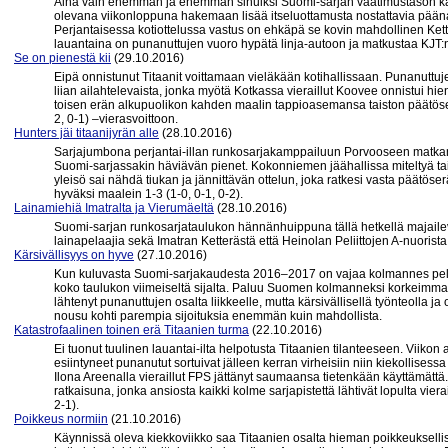
Aina vain enemmän ja enemmän sinuiksi Suomi-sarjan vaatimustason ka
olevana viikonloppuna hakemaan lisää itseluottamusta nostattavia pää
Perjantaisessa kotiottelussa vastus on ehkäpä se kovin mahdollinen Kette
lauantaina on punanuttujen vuoro hypätä linja-autoon ja matkustaa KJT:
Se on pienestä kii
(29.10.2016)
Eipä onnistunut Titaanit voittamaan vieläkään kotihallissaan. Punanuttuj
liian ailahtelevaista, jonka myötä Kotkassa vieraillut Koovee onnistui h
toisen erän alkupuolikon kahden maalin tappioasemansa taiston päätöser
2, 0-1) –vierasvoittoon.
Hunters jäi titaanijyrän alle
(28.10.2016)
Sarjajumbona perjantai-illan runkosarjakamppailuun Porvooseen matkannut
Suomi-sarjassakin häviävän pienet. Kokonniemen jäähallissa miteltyä ta
yleisö sai nähdä tiukan ja jännittävän ottelun, joka ratkesi vasta päätöse
hyväksi maalein 1-3 (1-0, 0-1, 0-2).
Lainamiehiä Imatralta ja Vierumäeltä
(28.10.2016)
Suomi-sarjan runkosarjataulukon hännänhuippuna tällä hetkellä majailev
lainapelaajia sekä Imatran Ketterästä että Heinolan Peliittojen A-nuorista
Kärsivällisyys on hyve
(27.10.2016)
Kun kuluvasta Suomi-sarjakaudesta 2016–2017 on vajaa kolmannes pelattu,
koko taulukon viimeiseltä sijalta. Paluu Suomen kolmanneksi korkeimmalle 
lähtenyt punanuttujen osalta liikkeelle, mutta kärsivällisellä työnteolla
nousu kohti parempia sijoituksia enemmän kuin mahdollista.
Katastrofaalinen toinen erä Titaanien turma
(22.10.2016)
Ei tuonut tuulinen lauantai-ilta helpotusta Titaanien tilanteeseen. Viiko
esiintyneet punanutut sortuivat jälleen kerran virheisiin niin kiekollise
Ilona Areenalla vieraillut FPS jättänyt saumaansa tietenkään käyttämättä.
ratkaisuna, jonka ansiosta kaikki kolme sarjapistettä lähtivät lopulta vi
2-1).
Poikkeus normiin
(21.10.2016)
Käynnissä oleva kiekkoviikko saa Titaanien osalta hieman poikkeuksell