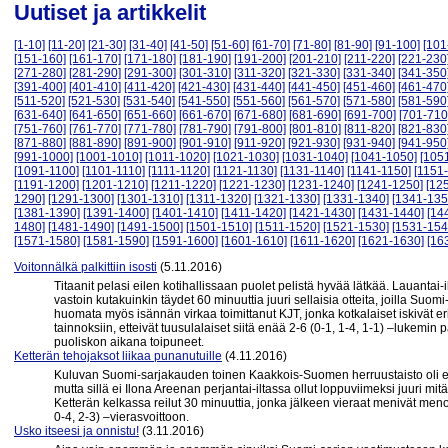
Uutiset ja artikkelit
[1-10]
[11-20]
[21-30]
[31-40]
[41-50]
[51-60]
[61-70]
[71-80]
[81-90]
[91-100]
[101
[151-160]
[161-170]
[171-180]
[181-190]
[191-200]
[201-210]
[211-220]
[221-230
[271-280]
[281-290]
[291-300]
[301-310]
[311-320]
[321-330]
[331-340]
[341-350
[391-400]
[401-410]
[411-420]
[421-430]
[431-440]
[441-450]
[451-460]
[461-470
[511-520]
[521-530]
[531-540]
[541-550]
[551-560]
[561-570]
[571-580]
[581-590
[631-640]
[641-650]
[651-660]
[661-670]
[671-680]
[681-690]
[691-700]
[701-710
[751-760]
[761-770]
[771-780]
[781-790]
[791-800]
[801-810]
[811-820]
[821-830
[871-880]
[881-890]
[891-900]
[901-910]
[911-920]
[921-930]
[931-940]
[941-950
[991-1000]
[1001-1010]
[1011-1020]
[1021-1030]
[1031-1040]
[1041-1050]
[105
[1091-1100]
[1101-1110]
[1111-1120]
[1121-1130]
[1131-1140]
[1141-1150]
[1151
[1191-1200]
[1201-1210]
[1211-1220]
[1221-1230]
[1231-1240]
[1241-1250]
[12
1290]
[1291-1300]
[1301-1310]
[1311-1320]
[1321-1330]
[1331-1340]
[1341-135
[1381-1390]
[1391-1400]
[1401-1410]
[1411-1420]
[1421-1430]
[1431-1440]
[14
1480]
[1481-1490]
[1491-1500]
[1501-1510]
[1511-1520]
[1521-1530]
[1531-154
[1571-1580]
[1581-1590]
[1591-1600]
[1601-1610]
[1611-1620]
[1621-1630]
[16
Voitonnälkä palkittiin isosti
(5.11.2016)
Titaanit pelasi eilen kotihallissaan puolet pelistä hyvää lätkää. Lauantai-
vastoin kutakuinkin täydet 60 minuuttia juuri sellaisia otteita, joilla Suo
huomata myös isännän virkaa toimittanut KJT, jonka kotkalaiset iskivät eri
tainnoksiin, etteivät tuusulalaiset siitä enää 2-6 (0-1, 1-4, 1-1) –lukem
puoliskon aikana toipuneet.
Ketterän tehojaksot liikaa punanutuille
(4.11.2016)
Kuluvan Suomi-sarjakauden toinen Kaakkois-Suomen herruustaisto oli edel
mutta sillä ei Ilona Areenan perjantai-iltassa ollut loppuviimeksi juuri mi
Ketterän kelkassa reilut 30 minuuttia, jonka jälkeen vieraat menivät menoj
0-4, 2-3) –vierasvoittoon.
Usko itseesi ja onnistu!
(3.11.2016)