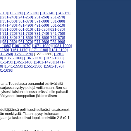
-110]
[111-120]
[121-130]
[131-140]
[141-150]
]
[231-240]
[241-250]
[251-260]
[261-270]
]
[351-360]
[361-370]
[371-380]
[381-390]
]
[471-480]
[481-490]
[491-500]
[501-510]
]
[591-600]
[601-610]
[611-620]
[621-630]
]
[711-720]
[721-730]
[731-740]
[741-750]
]
[831-840]
[841-850]
[851-860]
[861-870]
]
[951-960]
[961-970]
[971-980]
[981-990]
1-1060]
[1061-1070]
[1071-1080]
[1081-1090]
-1160]
[1161-1170]
[1171-1180]
[1181-1190]
51-1260]
[1261-1270]
[1271-1280]
[1281-
0]
[1351-1360]
[1361-1370]
[1371-1380]
41-1450]
[1451-1460]
[1461-1470]
[1471-
0]
[1541-1550]
[1551-1560]
[1561-1570]
31-1636]
iltana Tuusulassa punanutut esittivät sitä
mi-sarjassa pystyy pelejä voittamaan. Sen sai
tyisesti taiston toisessa erässä niin pahasti
in päättyneen kamppailun jälkimmäisen
täjäänsä pelillisesti selkeästi tasaisempi,
tään merkitystä. Titaanit pysyi kotonaan
aan ja laskettelivat lopulta selvään 2-8 (0-1,