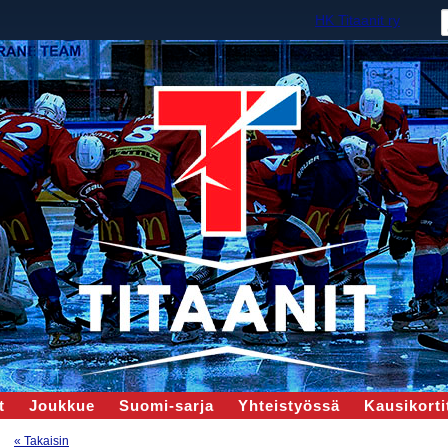
HK Titaanit ry
t
Joukkue
Suomi-sarja
Yhteistyössä
Kausikortit
« Takaisin