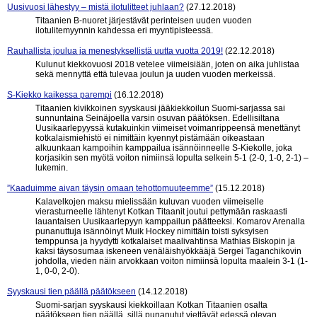
Uusivuosi lähestyy – mistä ilotulitteet juhlaan?
(27.12.2018)
Titaanien B-nuoret järjestävät perinteisen uuden vuoden
ilotulitemyynnin kahdessa eri myyntipisteessä.
Rauhallista joulua ja menestyksellistä uutta vuotta 2019!
(22.12.2018)
Kulunut kiekkovuosi 2018 vetelee viimeisiään, joten on aika juhlistaa
sekä mennyttä että tulevaa joulun ja uuden vuoden merkeissä.
S-Kiekko kaikessa parempi
(16.12.2018)
Titaanien kivikkoinen syyskausi jääkiekkoilun Suomi-sarjassa sai
sunnuntaina Seinäjoella varsin osuvan päätöksen. Edellisiltana
Uusikaarlepyyssä kutakuinkin viimeiset voimanrippeensä menettänyt
kotkalaismiehistö ei nimittäin kyennyt pistämään oikeastaan
alkuunkaan kampoihin kamppailua isännöinneelle S-Kiekolle, joka
korjasikin sen myötä voiton nimiinsä lopulta selkein 5-1 (2-0, 1-0, 2-1) –
lukemin.
”Kaaduimme aivan täysin omaan tehottomuuteemme”
(15.12.2018)
Kalavelkojen maksu mielissään kuluvan vuoden viimeiselle
vierasturneelle lähtenyt Kotkan Titaanit joutui pettymään raskaasti
lauantaisen Uusikaarlepyyn kamppailun päätteeksi. Komarov Arenalla
punanuttuja isännöinyt Muik Hockey nimittäin toisti syksyisen
temppunsa ja hyydytti kotkalaiset maalivahtinsa Mathias Biskopin ja
kaksi täysosumaa iskeneen venäläishyökkääjä Sergei Taganchikovin
johdolla, vieden näin arvokkaan voiton nimiinsä lopulta maalein 3-1 (1-
1, 0-0, 2-0).
Syyskausi tien päällä päätökseen
(14.12.2018)
Suomi-sarjan syyskausi kiekkoillaan Kotkan Titaanien osalta
päätökseen tien päällä, sillä punanutut viettävät edessä olevan