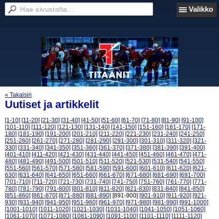
Valikko
« Takaisin
Uutiset ja artikkelit
[1-10]
[11-20]
[21-30]
[31-40]
[41-50]
[51-60]
[61-70]
[71-80]
[81-90]
[91-100]
[101-110]
[111-120]
[121-130]
[131-140]
[141-150]
[151-160]
[161-170]
[171-
180]
[181-190]
[191-200]
[201-210]
[211-220]
[221-230]
[231-240]
[241-250]
[251-260]
[261-270]
[271-280]
[281-290]
[291-300]
[301-310]
[311-320]
[321-
330]
[331-340]
[341-350]
[351-360]
[361-370]
[371-380]
[381-390]
[391-400]
[401-410]
[411-420]
[421-430]
[431-440]
[441-450]
[451-460]
[461-470]
[471-
480]
[481-490]
[491-500]
[501-510]
[511-520]
[521-530]
[531-540]
[541-550]
[551-560]
[561-570]
[571-580]
[581-590]
[591-600]
[601-610]
[611-620]
[621-
630]
[631-640]
[641-650]
[651-660]
[661-670]
[671-680]
[681-690]
[691-700]
[701-710]
[711-720]
[721-730]
[731-740]
[741-750]
[751-760]
[761-770]
[771-
780]
[781-790]
[791-800]
[801-810]
[811-820]
[821-830]
[831-840]
[841-850]
[851-860]
[861-870]
[871-880]
[881-890]
[891-900]
[901-910]
[911-920]
[921-
930]
[931-940]
[941-950]
[951-960]
[961-970]
[971-980]
[981-990]
[991-1000]
[1001-1010]
[1011-1020]
[1021-1030]
[1031-1040]
[1041-1050]
[1051-1060]
[1061-1070]
[1071-1080]
[1081-1090]
[1091-1100]
[1101-1110]
[1111-1120]