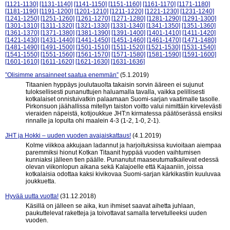
[1121-1130]
[1131-1140]
[1141-1150]
[1151-1160]
[1161-1170]
[1171-1180]
[1181-1190]
[1191-1200]
[1201-1210]
[1211-1220]
[1221-1230]
[1231-1240]
[1241-1250]
[1251-1260]
[1261-1270]
[1271-1280]
[1281-1290]
[1291-1300]
[1301-1310]
[1311-1320]
[1321-1330]
[1331-1340]
[1341-1350]
[1351-1360]
[1361-1370]
[1371-1380]
[1381-1390]
[1391-1400]
[1401-1410]
[1411-1420]
[1421-1430]
[1431-1440]
[1441-1450]
[1451-1460]
[1461-1470]
[1471-1480]
[1481-1490]
[1491-1500]
[1501-1510]
[1511-1520]
[1521-1530]
[1531-1540]
[1541-1550]
[1551-1560]
[1561-1570]
[1571-1580]
[1581-1590]
[1591-1600]
[1601-1610]
[1611-1620]
[1621-1630]
[1631-1636]
”Olisimme ansainneet saatua enemmän”
(5.1.2019)
Titaanien hyppäys joulutauolta takaisin sorvin ääreen ei sujunut
tuloksellisesti punanuttujen haluamalla tavalla, vaikka pelillisesti
kotkalaiset onnistuivatkin palaamaan Suomi-sarjan vaatimalle tasolle.
Pirkonsuon jäähallissa mitellyn taiston voitto valui nimittäin kirvelevästi
vieraiden näpeistä, kotijoukkue JHT:n kirmatessa päätöserässä ensiksi
rinnalle ja lopulta ohi maalein 4-3 (1-2, 1-0, 2-1).
JHT ja Hokki – uuden vuoden avajaiskattaus!
(4.1.2019)
Kolme viikkoa akkujaan ladannut ja harjoituksissa kuvioitaan aiempaa
paremmiksi hionut Kotkan Titaanit hyppää vuoden vaihtumisen
kunniaksi jälleen tien päälle. Punanutut maaseutumatkailevat edessä
olevan viikonlopun aikana sekä Kalajoelle että Kajaaniin, joissa
kotkalaisia odottaa kaksi kivikovaa Suomi-sarjan kärkikastiin kuuluvaa
joukkuetta.
Hyvää uutta vuotta!
(31.12.2018)
Käsillä on jälleen se aika, kun ihmiset saavat aihetta juhlaan,
paukuttelevat raketteja ja toivottavat samalla tervetulleeksi uuden
vuoden.