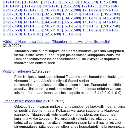
[1121-1130]
[1131-1140]
[1141-1150]
[1151-1160]
[1161-1170]
[1171-1180]
[1181-1190]
[1191-1200]
[1201-1210]
[1211-1220]
[1221-1230]
[1231-1240]
[1241-1250]
[1251-1260]
[1261-1270]
[1271-1280]
[1281-1290]
[1291-1300]
[1301-1310]
[1311-1320]
[1321-1330]
[1331-1340]
[1341-1350]
[1351-1360]
[1361-1370]
[1371-1380]
[1381-1390]
[1391-1400]
[1401-1410]
[1411-1420]
[1421-1430]
[1431-1440]
[1441-1450]
[1451-1460]
[1461-1470]
[1471-1480]
[1481-1490]
[1491-1500]
[1501-1510]
[1511-1520]
[1521-1530]
[1531-1540]
[1541-1550]
[1551-1560]
[1561-1570]
[1571-1580]
[1581-1590]
[1591-1600]
[1601-1610]
[1611-1620]
[1621-1630]
[1631-1636]
Värisilmä Haminassa luotetaan Titaanien menestysmahdollisuuksiin!
(21.9.2022)
Titaanien viime suomisarjakauden paras maalintekijä Simo Kauppinen
vieraili alkuviikosta punanuttujen pitkäaikaisen kumppanin Värisilmä
Haminan toimipisteessä opettelemassa ”uusia kikkoja” vastapuolen
maalivahtien ohittamiseen.
Kosto on suloinen
(17.9.2022)
Eilen Kotkassa kuokkaan ottanut Titaanit suoritti lauantaina Haukkojen
vieraana Järvenpäässä mitellyssä Suomi-sarjan
runkosarjakamppailussa erittäin suloisen koston. Punanutut nimittäin
anastivat lintuparvelta mukaan kolme tärkeää pinnaa eritoten vahvan
toisen erän pelaamisensa ansiosta lopulta maalein 2-4 (2-0, 0-4, 0-0).
Titaanit kehitti konstit hävitä
(16.9.2022)
Odotettu Suomi-sarjan runkosarjan avauskierros kiekkoiltiin perjantaina
eri puolilla Suomenmaata. Kotkassa vieraaksi saapuneita Haukkoja
isännöinyt Titaanit esitti kotiyleisölleen lähes identtisen iltapuhteen,
kuin mitä viikko takaperin. Nyt erona oli kuitenkin se, että punanutut
kehittivät voittamisen tarvittujen keinojen sijaan konstit hävitä, eivätkä
järvenpääläiset jättäneet näin ollen lähes hopeatarjottimella ojennettua