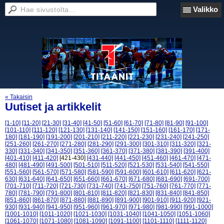
Valikko
« Takaisin
Uutiset ja artikkelit
[1-10]
[11-20]
[21-30]
[31-40]
[41-50]
[51-60]
[61-70]
[71-80]
[81-90]
[91-100]
[101-110]
[111-120]
[121-130]
[131-140]
[141-150]
[151-160]
[161-170]
[171-
180]
[181-190]
[191-200]
[201-210]
[211-220]
[221-230]
[231-240]
[241-250]
[251-260]
[261-270]
[271-280]
[281-290]
[291-300]
[301-310]
[311-320]
[321-
330]
[331-340]
[341-350]
[351-360]
[361-370]
[371-380]
[381-390]
[391-400]
[401-410]
[411-420]
[421-430]
[431-440]
[441-450]
[451-460]
[461-470]
[471-
480]
[481-490]
[491-500]
[501-510]
[511-520]
[521-530]
[531-540]
[541-550]
[551-560]
[561-570]
[571-580]
[581-590]
[591-600]
[601-610]
[611-620]
[621-
630]
[631-640]
[641-650]
[651-660]
[661-670]
[671-680]
[681-690]
[691-700]
[701-710]
[711-720]
[721-730]
[731-740]
[741-750]
[751-760]
[761-770]
[771-
780]
[781-790]
[791-800]
[801-810]
[811-820]
[821-830]
[831-840]
[841-850]
[851-860]
[861-870]
[871-880]
[881-890]
[891-900]
[901-910]
[911-920]
[921-
930]
[931-940]
[941-950]
[951-960]
[961-970]
[971-980]
[981-990]
[991-1000]
[1001-1010]
[1011-1020]
[1021-1030]
[1031-1040]
[1041-1050]
[1051-1060]
[1061-1070]
[1071-1080]
[1081-1090]
[1091-1100]
[1101-1110]
[1111-1120]