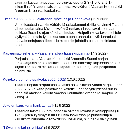
saumaa käyttämättä, vaan poistuivat lopulta 2-3 (1-0, 0-2, 1-1) –
lukemiin päättyneen taiston tauottua tyytyväisinä Vaasan Koulunäkki
Areenan kapeasta kaukalosta.
Titaanit 2022–2023 – aktiivinen, työteliäs ja tilannekova
(15.9.2022)
Viime kaudesta varsin vähäisillä pelaajamuutoksilla selvinnyt Titaanit
lähtee perjantaina käynnistyvässä runkosarjassa tavoittelemaan
paikkaa Suomi-sarjan kärkihaminoissa. Helpolla kova tavoite ei tule
täyttymään, mutta työntekoa sen eteen punanutut eivät tunnetusti
päävalmentajansa Henri Holmströmin johdolla ole aiemminkaan
pelänneet.
Kapteenisto selvillä – Paajanen jatkaa titaanikipparina
(14.9.2022)
Perjantai-iltana Vaasan Koulunäkki Areenalla Suomi-sarjan
runkosarjataistonsa aloittava Titaanit on nimennyt kapteenistonsa. C-
kirjain koristaa viime kauden tapaan Petteri Paajasen pelipaidan
rintamusta.
Kotiotteluiden oheispalvelut 2022–2023
(13.9.2022)
Titaanit tarjoaa perjantaina käyntiin polkaistavan Suomi-sarjakauden
2022–2023 aikana pelattavien kotiotteluidensa yhteydessä tukun
erinäisiä oheispalveluita Vaasan Koulunäkki Areenalle saapuville
katsojille.
Joko on kausikortti hankittuna?!
(11.9.2022)
Titaanien taistelu Suomi-sarjassa alkaa tulevana viikonloppuna (16.–
17.9.), joten kysymys kuuluu: Onko taskussasi jo punanuttujen
kausikortti kaudelle 2022–2023? Jos ei ole, niin hanki se nyt heti!
”Löysimme keinot voittaa”
(9.9.2022)