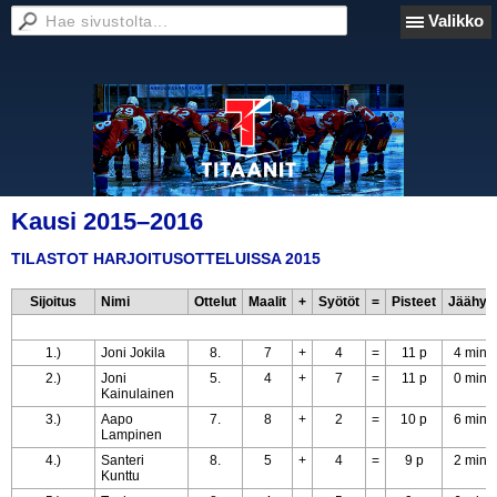
Valikko
Kausi 2015–2016
TILASTOT HARJOITUSOTTELUISSA 2015
Sijoitus
Nimi
Ottelut
Maalit
+
Syötöt
=
Pisteet
Jäähyt
1.)
Joni Jokila
8.
7
+
4
=
11 p
4 min
2.)
Joni
5.
4
+
7
=
11 p
0 min
Kainulainen
3.)
Aapo
7.
8
+
2
=
10 p
6 min
Lampinen
4.)
Santeri
8.
5
+
4
=
9 p
2 min
Kunttu