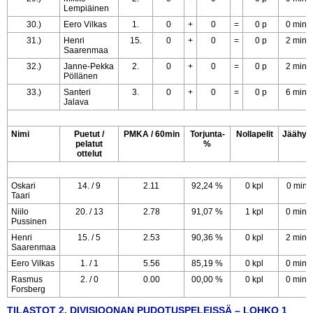
Lempiäinen
30.)
Eero Vilkas
1.
0
+
0
=
0 p
0 min
31.)
Henri
15.
0
+
0
=
0 p
2 min
Saarenmaa
32.)
Janne-Pekka
2.
0
+
0
=
0 p
2 min
Pöllänen
33.)
Santeri
3.
0
+
0
=
0 p
6 min
Jalava
Nimi
Puetut /
PMKA / 60min
Torjunta-
Nollapelit
Jäähyt
pelatut
%
ottelut
Oskari
14. / 9
2.11
92,24 %
0 kpl
0 min
Taari
Niilo
20. / 13
2.78
91,07 %
1 kpl
0 min
Pussinen
Henri
15. / 5
2.53
90,36 %
0 kpl
2 min
Saarenmaa
Eero Vilkas
1. / 1
5.56
85,19 %
0 kpl
0 min
Rasmus
2. / 0
0.00
00,00 %
0 kpl
0 min
Forsberg
TILASTOT 2. DIVISIOONAN PUDOTUSPELEISSÄ – LOHKO 1