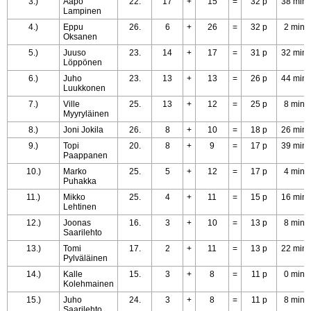
3.)
Aapo
22.
17
+
15
=
32 p
38 min
Lampinen
4.)
Eppu
26.
6
+
26
=
32 p
2 min
Oksanen
5.)
Juuso
23.
14
+
17
=
31 p
32 min
Löppönen
6.)
Juho
23.
13
+
13
=
26 p
44 min
Luukkonen
7.)
Ville
25.
13
+
12
=
25 p
8 min
Myyryläinen
8.)
Joni Jokila
26.
8
+
10
=
18 p
26 min
9.)
Topi
20.
8
+
9
=
17 p
39 min
Paappanen
10.)
Marko
25.
5
+
12
=
17 p
4 min
Puhakka
11.)
Mikko
25.
4
+
11
=
15 p
16 min
Lehtinen
12.)
Joonas
16.
3
+
10
=
13 p
8 min
Saarilehto
13.)
Tomi
17.
2
+
11
=
13 p
22 min
Pylväläinen
14.)
Kalle
15.
3
+
8
=
11 p
0 min
Kolehmainen
15.)
Juho
24.
3
+
8
=
11 p
8 min
Saarilehto