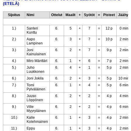
(ETELÄ)
Sijoitus
Nimi
Ottelut
Maalit
+
Syötöt
=
Pisteet
Jäähyt
1.)
Santeri
6.
5
+
7
=
12 p
0 min
Kunttu
2.)
Aapo
6.
3
+
7
=
10 p
2 min
Lampinen
3.)
Joni
6.
2
+
7
=
9 p
2 min
Kainulainen
4.)
Miro Mänttäri
6.
1
+
6
=
7 p
2 min
5.)
Juho
6.
4
+
1
=
5 p
2 min
Luukkonen
6.)
Joni Jokila
6.
2
+
3
=
5 p
10 min
7.)
Tomi
6.
1
+
4
=
5 p
6 min
Pylväläinen
8.)
Juuso
6.
2
+
2
=
4 p
4 min
Löppönen
9.)
Ville
6.
2
+
2
=
4 p
6 min
Myyryläinen
10.)
Kalle
6.
1
+
3
=
4 p
2 min
Kolehmainen
11.)
Eppu
6.
1
+
3
=
4 p
2 min