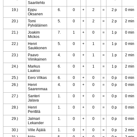
Saarilehto
19.)
Eppu
6.
0
+
2
=
2 p
0 min
Oksanen
20.)
Tomi
5.
0
+
2
=
2 p
2 min
Pylväläinen
21.)
Joakim
7.
1
+
0
=
1 p
0 min
Mickos
22.)
Henri
5.
0
+
1
=
1 p
0 min
Saukkonen
23.)
Paavo
4.
0
+
1
=
1 p
2 min
Viinikainen
24.)
Markus
6.
0
+
1
=
1 p
2 min
Laakso
25.)
Eero Vilkas
6.
0
+
0
=
0 p
0 min
26.)
Henri
4.
0
+
0
=
0 p
0 min
Saarenmaa
27.)
Santeri
1.
0
+
0
=
0 p
0 min
Jalava
28.)
Henri
1.
0
+
0
=
0 p
0 min
Penttilä
29.)
Jalmari
1.
0
+
0
=
0 p
0 min
Lekander
30.)
Ville Äijälä
1.
0
+
0
=
0 p
2 min