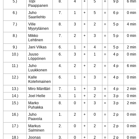
5.)
Topi
8.
4
+
5
=
9 p
6 min
Paappanen
6.)
Juho
7.
1
+
5
=
6 p
0 min
Saarilehto
7.)
Ville
8.
3
+
2
=
5 p
4 min
Myyryläinen
8.)
Mikko
7.
2
+
3
=
5 p
0 min
Lehtinen
9.)
Jani Vilkas
6.
1
+
4
=
5 p
2 min
10.)
Juuso
6.
3
+
1
=
4 p
0 min
Löppönen
11.)
Juho
4.
2
+
2
=
4 p
6 min
Luukkonen
12.)
Kalle
6.
1
+
3
=
4 p
0 min
Kolehmainen
13.)
Miro Mänttäri
7.
1
+
3
=
4 p
2 min
14.)
Joel Helle
3.
1
+
2
=
3 p
0 min
15.)
Marko
8.
0
+
3
=
3 p
2 min
Puhakka
16.)
Juho
1.
2
+
0
=
2 p
0 min
Paavola
17.)
Markus
2.
0
+
2
=
2 p
0 min
Salminen
18.)
Joonas
3.
0
+
2
=
2 p
0 min