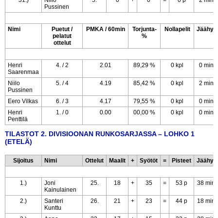
31.)
Niilo
5.
0
+
0
=
0 p
2 min
Pussinen
Nimi
Puetut /
PMKA / 60min
Torjunta-
Nollapelit
Jäähyt
pelatut
%
ottelut
Henri
4. / 2
2.01
89,29 %
0 kpl
0 min
Saarenmaa
Niilo
5. / 4
4.19
85,42 %
0 kpl
2 min
Pussinen
Eero Vilkas
6. / 3
4.17
79,55 %
0 kpl
0 min
Henri
1. / 0
0.00
00,00 %
0 kpl
0 min
Penttilä
TILASTOT 2. DIVISIOONAN RUNKOSARJASSA – LOHKO 1
(ETELÄ)
Sijoitus
Nimi
Ottelut
Maalit
+
Syötöt
=
Pisteet
Jäähyt
1.)
Joni
25.
18
+
35
=
53 p
38 min
Kainulainen
2.)
Santeri
26.
21
+
23
=
44 p
18 min
Kunttu