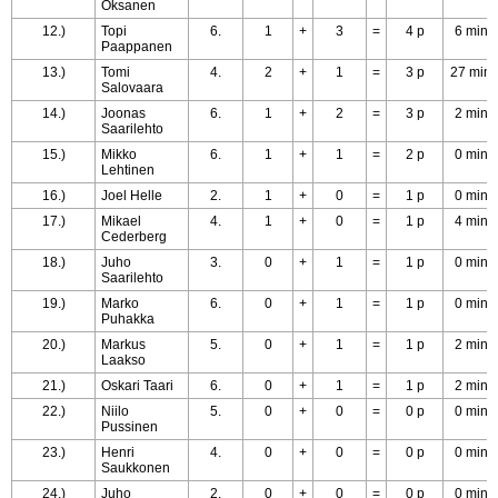
Oksanen
12.)
Topi
6.
1
+
3
=
4 p
6 min
Paappanen
13.)
Tomi
4.
2
+
1
=
3 p
27 min
Salovaara
14.)
Joonas
6.
1
+
2
=
3 p
2 min
Saarilehto
15.)
Mikko
6.
1
+
1
=
2 p
0 min
Lehtinen
16.)
Joel Helle
2.
1
+
0
=
1 p
0 min
17.)
Mikael
4.
1
+
0
=
1 p
4 min
Cederberg
18.)
Juho
3.
0
+
1
=
1 p
0 min
Saarilehto
19.)
Marko
6.
0
+
1
=
1 p
0 min
Puhakka
20.)
Markus
5.
0
+
1
=
1 p
2 min
Laakso
21.)
Oskari Taari
6.
0
+
1
=
1 p
2 min
22.)
Niilo
5.
0
+
0
=
0 p
0 min
Pussinen
23.)
Henri
4.
0
+
0
=
0 p
0 min
Saukkonen
24.)
Juho
2.
0
+
0
=
0 p
0 min