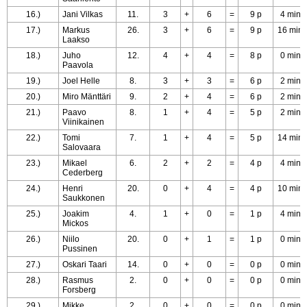
16.)
Jani Vilkas
11.
3
+
6
=
9 p
4 min
17.)
Markus
26.
3
+
6
=
9 p
16 min
Laakso
18.)
Juho
12.
4
+
4
=
8 p
0 min
Paavola
19.)
Joel Helle
8.
3
+
3
=
6 p
2 min
20.)
Miro Mänttäri
9.
2
+
4
=
6 p
2 min
21.)
Paavo
8.
1
+
4
=
5 p
2 min
Viinikainen
22.)
Tomi
7.
1
+
4
=
5 p
14 min
Salovaara
23.)
Mikael
6.
2
+
2
=
4 p
4 min
Cederberg
24.)
Henri
20.
0
+
4
=
4 p
10 min
Saukkonen
25.)
Joakim
4.
1
+
0
=
1 p
4 min
Mickos
26.)
Niilo
20.
0
+
1
=
1 p
0 min
Pussinen
27.)
Oskari Taari
14.
0
+
0
=
0 p
0 min
28.)
Rasmus
2.
0
+
0
=
0 p
0 min
Forsberg
29.)
Mikke
2.
0
+
0
=
0 p
0 min