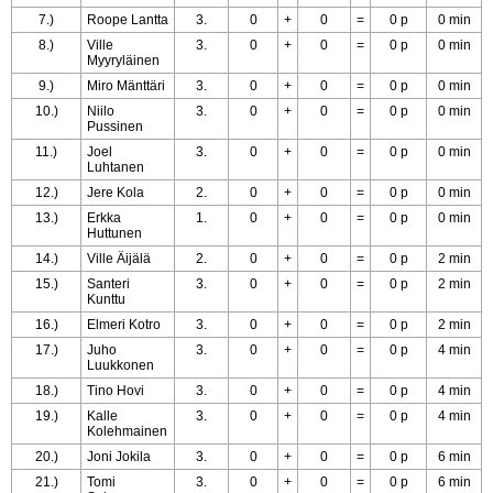
7.)
Roope Lantta
3.
0
+
0
=
0 p
0 min
8.)
Ville
3.
0
+
0
=
0 p
0 min
Myyryläinen
9.)
Miro Mänttäri
3.
0
+
0
=
0 p
0 min
10.)
Niilo
3.
0
+
0
=
0 p
0 min
Pussinen
11.)
Joel
3.
0
+
0
=
0 p
0 min
Luhtanen
12.)
Jere Kola
2.
0
+
0
=
0 p
0 min
13.)
Erkka
1.
0
+
0
=
0 p
0 min
Huttunen
14.)
Ville Äijälä
2.
0
+
0
=
0 p
2 min
15.)
Santeri
3.
0
+
0
=
0 p
2 min
Kunttu
16.)
Elmeri Kotro
3.
0
+
0
=
0 p
2 min
17.)
Juho
3.
0
+
0
=
0 p
4 min
Luukkonen
18.)
Tino Hovi
3.
0
+
0
=
0 p
4 min
19.)
Kalle
3.
0
+
0
=
0 p
4 min
Kolehmainen
20.)
Joni Jokila
3.
0
+
0
=
0 p
6 min
21.)
Tomi
3.
0
+
0
=
0 p
6 min