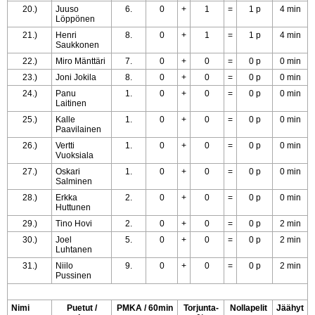
20.)
Juuso
6.
0
+
1
=
1 p
4 min
Löppönen
21.)
Henri
8.
0
+
1
=
1 p
4 min
Saukkonen
22.)
Miro Mänttäri
7.
0
+
0
=
0 p
0 min
23.)
Joni Jokila
8.
0
+
0
=
0 p
0 min
24.)
Panu
1.
0
+
0
=
0 p
0 min
Laitinen
25.)
Kalle
1.
0
+
0
=
0 p
0 min
Paavilainen
26.)
Vertti
1.
0
+
0
=
0 p
0 min
Vuoksiala
27.)
Oskari
1.
0
+
0
=
0 p
0 min
Salminen
28.)
Erkka
2.
0
+
0
=
0 p
0 min
Huttunen
29.)
Tino Hovi
2.
0
+
0
=
0 p
2 min
30.)
Joel
5.
0
+
0
=
0 p
2 min
Luhtanen
31.)
Niilo
9.
0
+
0
=
0 p
2 min
Pussinen
Nimi
Puetut /
PMKA / 60min
Torjunta-
Nollapelit
Jäähyt