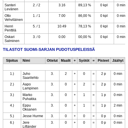
Santeri
2. / 2
3.16
89,13 %
0 kpl
0 min
Levänen
Otto
1. / 1
7.00
86,00 %
0 kpl
0 min
Vehviläinen
Henri
5. / 1
10.49
78,13 %
0 kpl
0 min
Penttilä
Oskari
3. / 0
0.00
00,00 %
0 kpl
0 min
Salminen
TILASTOT SUOMI-SARJAN PUDOTUSPELEISSÄ
Sijoitus
Nimi
Ottelut
Maalit
+
Syötöt
=
Pisteet
Jäähyt
1.)
Juho
3.
2
+
0
=
2 p
0 min
Saarilehto
2.)
Aapo
3.
0
+
2
=
2 p
0 min
Lampinen
3.)
Marko
3.
0
+
1
=
1 p
0 min
Puhakka
4.)
Eppu
3.
0
+
1
=
1 p
2 min
Oksanen
5.)
Jesse Hurme
3.
0
+
0
=
0 p
0 min
6.)
Jere
3.
0
+
0
=
0 p
0 min
Lifländer