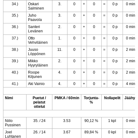
34.)
Oskari
3.
0
+
0
=
0 p
0 min
Salminen
35.)
Juho
3.
0
+
0
=
0 p
0 min
Paavola
36.)
Santeri
2.
0
+
0
=
0 p
0 min
Levänen
37.)
Otto
1.
0
+
0
=
0 p
0 min
Vehviläinen
38.)
Juuso
11.
0
+
0
=
0 p
2 min
Löppönen
39.)
Mikko
2.
0
+
0
=
0 p
2 min
Hyyryläinen
40.)
Roope
4.
0
+
0
=
0 p
2 min
Kiljunen
41.)
Aki Vainio
4.
0
+
0
=
0 p
4 min
Nimi
Puetut /
PMKA / 60min
Torjunta-
Nollapelit
Jäähyt
pelatut
%
ottelut
Niilo
35. / 24
3.53
90,12 %
1 kpl
0 min
Pussinen
Joel
26. / 14
3.67
89,84 %
0 kpl
0 min
Luhtanen