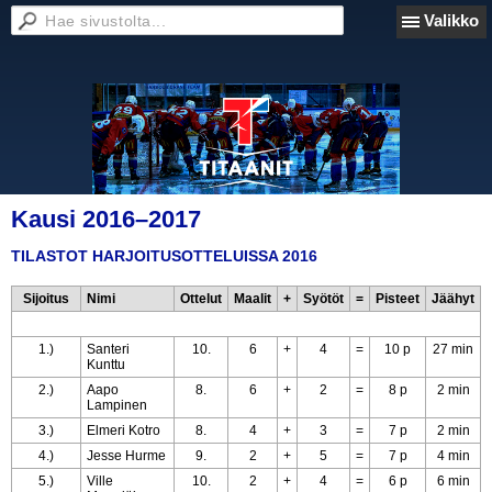
Valikko
Kausi 2016–2017
TILASTOT HARJOITUSOTTELUISSA 2016
Sijoitus
Nimi
Ottelut
Maalit
+
Syötöt
=
Pisteet
Jäähyt
1.)
Santeri
10.
6
+
4
=
10 p
27 min
Kunttu
2.)
Aapo
8.
6
+
2
=
8 p
2 min
Lampinen
3.)
Elmeri Kotro
8.
4
+
3
=
7 p
2 min
4.)
Jesse Hurme
9.
2
+
5
=
7 p
4 min
5.)
Ville
10.
2
+
4
=
6 p
6 min