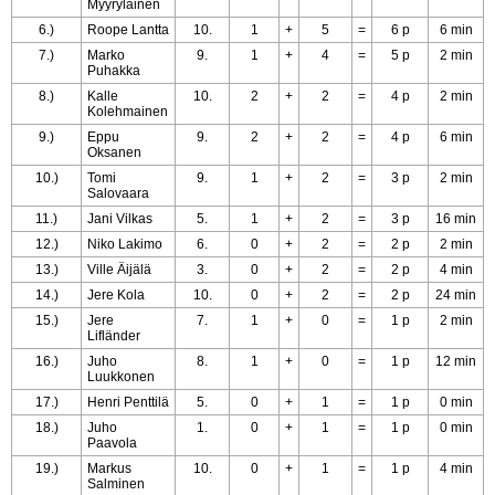
Myyryläinen
6.)
Roope Lantta
10.
1
+
5
=
6 p
6 min
7.)
Marko
9.
1
+
4
=
5 p
2 min
Puhakka
8.)
Kalle
10.
2
+
2
=
4 p
2 min
Kolehmainen
9.)
Eppu
9.
2
+
2
=
4 p
6 min
Oksanen
10.)
Tomi
9.
1
+
2
=
3 p
2 min
Salovaara
11.)
Jani Vilkas
5.
1
+
2
=
3 p
16 min
12.)
Niko Lakimo
6.
0
+
2
=
2 p
2 min
13.)
Ville Äijälä
3.
0
+
2
=
2 p
4 min
14.)
Jere Kola
10.
0
+
2
=
2 p
24 min
15.)
Jere
7.
1
+
0
=
1 p
2 min
Lifländer
16.)
Juho
8.
1
+
0
=
1 p
12 min
Luukkonen
17.)
Henri Penttilä
5.
0
+
1
=
1 p
0 min
18.)
Juho
1.
0
+
1
=
1 p
0 min
Paavola
19.)
Markus
10.
0
+
1
=
1 p
4 min
Salminen