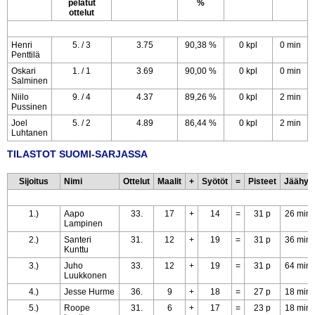
pelatut
%
ottelut
Henri
5. / 3
3.75
90,38 %
0 kpl
0 min
Penttilä
Oskari
1. / 1
3.69
90,00 %
0 kpl
0 min
Salminen
Niilo
9. / 4
4.37
89,26 %
0 kpl
2 min
Pussinen
Joel
5. / 2
4.89
86,44 %
0 kpl
2 min
Luhtanen
TILASTOT SUOMI-SARJASSA
Sijoitus
Nimi
Ottelut
Maalit
+
Syötöt
=
Pisteet
Jäähyt
1.)
Aapo
33.
17
+
14
=
31 p
26 min
Lampinen
2.)
Santeri
31.
12
+
19
=
31 p
36 min
Kunttu
3.)
Juho
33.
12
+
19
=
31 p
64 min
Luukkonen
4.)
Jesse Hurme
36.
9
+
18
=
27 p
18 min
5.)
Roope
31.
6
+
17
=
23 p
18 min