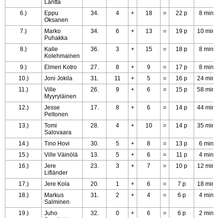
Lantta
6.)
Eppu
34.
4
+
18
=
22 p
8 min
Oksanen
7.)
Marko
34.
6
+
13
=
19 p
10 min
Puhakka
8.)
Kalle
36.
3
+
15
=
18 p
8 min
Kolehmainen
9.)
Elmeri Kotro
27.
8
+
9
=
17 p
8 min
10.)
Joni Jokila
31.
11
+
5
=
16 p
24 min
11.)
Ville
26.
9
+
6
=
15 p
58 min
Myyryläinen
12.)
Jesse
17.
8
+
6
=
14 p
44 min
Peltonen
13.)
Tomi
28.
4
+
10
=
14 p
35 min
Salovaara
14.)
Tino Hovi
30.
5
+
8
=
13 p
6 min
15.)
Ville Väinölä
13.
5
+
6
=
11 p
4 min
16.)
Jere
23.
3
+
7
=
10 p
12 min
Lifländer
17.)
Jere Kola
20.
1
+
6
=
7 p
18 min
18.)
Markus
31.
2
+
4
=
6 p
4 min
Salminen
19.)
Juho
32.
0
+
6
=
6 p
2 min