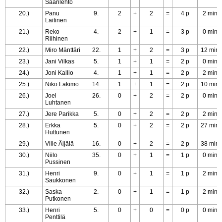
Saarilehto
20.)
Panu
9.
2
+
2
=
4 p
2 min
Laitinen
21.)
Reko
4.
2
+
1
=
3 p
0 min
Riihinen
22.)
Miro Mänttäri
22.
1
+
2
=
3 p
12 min
23.)
Jani Vilkas
5.
1
+
1
=
2 p
0 min
24.)
Joni Kallio
4.
1
+
1
=
2 p
2 min
25.)
Niko Lakimo
14.
1
+
1
=
2 p
10 min
26.)
Joel
26.
0
+
2
=
2 p
0 min
Luhtanen
27.)
Jere Parikka
5.
0
+
2
=
2 p
2 min
28.)
Erkka
5.
0
+
2
=
2 p
27 min
Huttunen
29.)
Ville Äijälä
16.
0
+
2
=
2 p
38 min
30.)
Niilo
35.
0
+
1
=
1 p
0 min
Pussinen
31.)
Henri
9.
0
+
1
=
1 p
2 min
Saukkonen
32.)
Saska
2.
0
+
1
=
1 p
2 min
Putkonen
33.)
Henri
5.
0
+
0
=
0 p
0 min
Penttilä