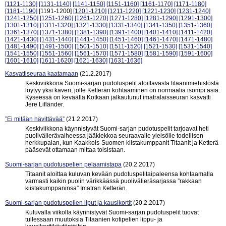
[1121-1130]
[1131-1140]
[1141-1150]
[1151-1160]
[1161-1170]
[1171-1180]
[1181-1190]
[1191-1200]
[1201-1210]
[1211-1220]
[1221-1230]
[1231-1240]
[1241-1250]
[1251-1260]
[1261-1270]
[1271-1280]
[1281-1290]
[1291-1300]
[1301-1310]
[1311-1320]
[1321-1330]
[1331-1340]
[1341-1350]
[1351-1360]
[1361-1370]
[1371-1380]
[1381-1390]
[1391-1400]
[1401-1410]
[1411-1420]
[1421-1430]
[1431-1440]
[1441-1450]
[1451-1460]
[1461-1470]
[1471-1480]
[1481-1490]
[1491-1500]
[1501-1510]
[1511-1520]
[1521-1530]
[1531-1540]
[1541-1550]
[1551-1560]
[1561-1570]
[1571-1580]
[1581-1590]
[1591-1600]
[1601-1610]
[1611-1620]
[1621-1630]
[1631-1636]
Kasvattiseuraa kaatamaan
(21.2.2017)
Keskiviikkona Suomi-sarjan pudotuspelit aloittavasta titaanimiehistöstä
löytyy yksi kaveri, jolle Ketterän kohtaaminen on normaalia isompi asia.
Kyseessä on keväällä Kotkaan jalkautunut imatralaisseuran kasvatti
Jere Lifländer.
”Ei mitään hävittävää”
(21.2.2017)
Keskiviikkona käynnistyvät Suomi-sarjan pudotuspelit tarjoavat heti
puolivälierävaiheessa jääkiekkoa seuraavalle yleisölle todellisen
herkkupalan, kun Kaakkois-Suomen kiistakumppanit Titaanit ja Ketterä
pääsevät ottamaan mittaa toisistaan.
Suomi-sarjan pudotuspelien pelaamistapa
(20.2.2017)
Titaanit aloittaa kuluvan kevään pudotuspelitaipaleensa kohtaamalla
varmasti kaikin puolin värikkäässä puolivälieräsarjassa ”rakkaan
kiistakumppaninsa” Imatran Ketterän.
Suomi-sarjan pudotuspelien liput ja kausikortit
(20.2.2017)
Kuluvalla viikolla käynnistyvät Suomi-sarjan pudotuspelit tuovat
tullessaan muutoksia Titaanien kotipelien lippu- ja