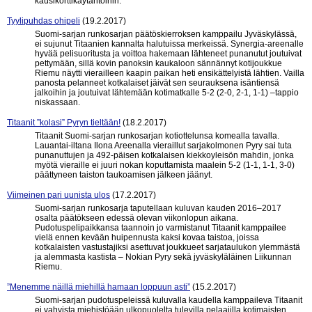
kausikorttikäytäntöihin.
Tyylipuhdas ohipeli
(19.2.2017)
Suomi-sarjan runkosarjan päätöskierroksen kamppailu Jyväskylässä,
ei sujunut Titaanien kannalta halutuissa merkeissä. Synergia-areenalle
hyvää pelisuoritusta ja voittoa hakemaan lähteneet punanutut joutuivat
pettymään, sillä kovin panoksin kaukaloon sännännyt kotijoukkue
Riemu näytti vierailleen kaapin paikan heti ensikättelyistä lähtien. Vailla
panosta pelanneet kotkalaiset jäivät sen seurauksena isäntiensä
jalkoihin ja joutuivat lähtemään kotimatkalle 5-2 (2-0, 2-1, 1-1) –tappio
niskassaan.
Titaanit ”kolasi” Pyryn tieltään!
(18.2.2017)
Titaanit Suomi-sarjan runkosarjan kotiottelunsa komealla tavalla.
Lauantai-iltana Ilona Areenalla vieraillut sarjakolmonen Pyry sai tuta
punanuttujen ja 492-päisen kotkalaisen kiekkoyleisön mahdin, jonka
myötä vieraille ei juuri nokan koputtamista maalein 5-2 (1-1, 1-1, 3-0)
päättyneen taiston taukoamisen jälkeen jäänyt.
Viimeinen pari uunista ulos
(17.2.2017)
Suomi-sarjan runkosarja taputellaan kuluvan kauden 2016–2017
osalta päätökseen edessä olevan viikonlopun aikana.
Pudotuspelipaikkansa taannoin jo varmistanut Titaanit kamppailee
vielä ennen kevään huipennusta kaksi kovaa taistoa, joissa
kotkalaisten vastustajiksi asettuvat joukkueet sarjataulukon ylemmästä
ja alemmasta kastista – Nokian Pyry sekä jyväskyläläinen Liikunnan
Riemu.
”Menemme näillä miehillä hamaan loppuun asti”
(15.2.2017)
Suomi-sarjan pudotuspeleissä kuluvalla kaudella kamppaileva Titaanit
ei vahvista miehistöään ulkopuolelta tulevilla pelaajilla kotimaisten