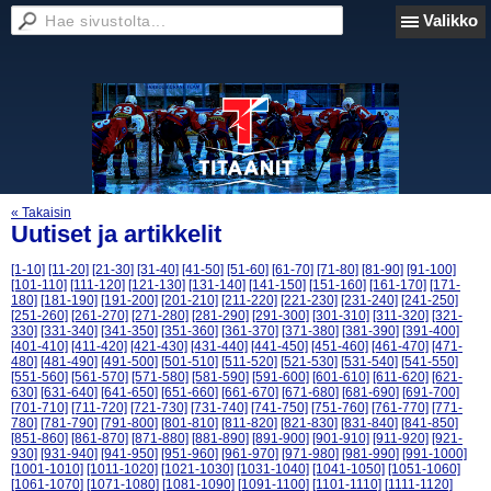
Valikko
« Takaisin
Uutiset ja artikkelit
[1-10]
[11-20]
[21-30]
[31-40]
[41-50]
[51-60]
[61-70]
[71-80]
[81-90]
[91-100]
[101-110]
[111-120]
[121-130]
[131-140]
[141-150]
[151-160]
[161-170]
[171-
180]
[181-190]
[191-200]
[201-210]
[211-220]
[221-230]
[231-240]
[241-250]
[251-260]
[261-270]
[271-280]
[281-290]
[291-300]
[301-310]
[311-320]
[321-
330]
[331-340]
[341-350]
[351-360]
[361-370]
[371-380]
[381-390]
[391-400]
[401-410]
[411-420]
[421-430]
[431-440]
[441-450]
[451-460]
[461-470]
[471-
480]
[481-490]
[491-500]
[501-510]
[511-520]
[521-530]
[531-540]
[541-550]
[551-560]
[561-570]
[571-580]
[581-590]
[591-600]
[601-610]
[611-620]
[621-
630]
[631-640]
[641-650]
[651-660]
[661-670]
[671-680]
[681-690]
[691-700]
[701-710]
[711-720]
[721-730]
[731-740]
[741-750]
[751-760]
[761-770]
[771-
780]
[781-790]
[791-800]
[801-810]
[811-820]
[821-830]
[831-840]
[841-850]
[851-860]
[861-870]
[871-880]
[881-890]
[891-900]
[901-910]
[911-920]
[921-
930]
[931-940]
[941-950]
[951-960]
[961-970]
[971-980]
[981-990]
[991-1000]
[1001-1010]
[1011-1020]
[1021-1030]
[1031-1040]
[1041-1050]
[1051-1060]
[1061-1070]
[1071-1080]
[1081-1090]
[1091-1100]
[1101-1110]
[1111-1120]