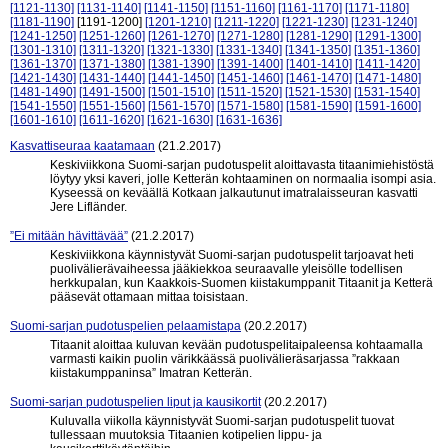
[1121-1130]
[1131-1140]
[1141-1150]
[1151-1160]
[1161-1170]
[1171-1180]
[1181-1190]
[1191-1200]
[1201-1210]
[1211-1220]
[1221-1230]
[1231-1240]
[1241-1250]
[1251-1260]
[1261-1270]
[1271-1280]
[1281-1290]
[1291-1300]
[1301-1310]
[1311-1320]
[1321-1330]
[1331-1340]
[1341-1350]
[1351-1360]
[1361-1370]
[1371-1380]
[1381-1390]
[1391-1400]
[1401-1410]
[1411-1420]
[1421-1430]
[1431-1440]
[1441-1450]
[1451-1460]
[1461-1470]
[1471-1480]
[1481-1490]
[1491-1500]
[1501-1510]
[1511-1520]
[1521-1530]
[1531-1540]
[1541-1550]
[1551-1560]
[1561-1570]
[1571-1580]
[1581-1590]
[1591-1600]
[1601-1610]
[1611-1620]
[1621-1630]
[1631-1636]
Kasvattiseuraa kaatamaan
(21.2.2017)
Keskiviikkona Suomi-sarjan pudotuspelit aloittavasta titaanimiehistöstä
löytyy yksi kaveri, jolle Ketterän kohtaaminen on normaalia isompi asia.
Kyseessä on keväällä Kotkaan jalkautunut imatralaisseuran kasvatti
Jere Lifländer.
”Ei mitään hävittävää”
(21.2.2017)
Keskiviikkona käynnistyvät Suomi-sarjan pudotuspelit tarjoavat heti
puolivälierävaiheessa jääkiekkoa seuraavalle yleisölle todellisen
herkkupalan, kun Kaakkois-Suomen kiistakumppanit Titaanit ja Ketterä
pääsevät ottamaan mittaa toisistaan.
Suomi-sarjan pudotuspelien pelaamistapa
(20.2.2017)
Titaanit aloittaa kuluvan kevään pudotuspelitaipaleensa kohtaamalla
varmasti kaikin puolin värikkäässä puolivälieräsarjassa ”rakkaan
kiistakumppaninsa” Imatran Ketterän.
Suomi-sarjan pudotuspelien liput ja kausikortit
(20.2.2017)
Kuluvalla viikolla käynnistyvät Suomi-sarjan pudotuspelit tuovat
tullessaan muutoksia Titaanien kotipelien lippu- ja