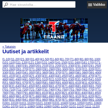
Valikko
« Takaisin
Uutiset ja artikkelit
[1-10]
[11-20]
[21-30]
[31-40]
[41-50]
[51-60]
[61-70]
[71-80]
[81-90]
[91-100]
[101-110]
[111-120]
[121-130]
[131-140]
[141-150]
[151-160]
[161-170]
[171-
180]
[181-190]
[191-200]
[201-210]
[211-220]
[221-230]
[231-240]
[241-250]
[251-260]
[261-270]
[271-280]
[281-290]
[291-300]
[301-310]
[311-320]
[321-
330]
[331-340]
[341-350]
[351-360]
[361-370]
[371-380]
[381-390]
[391-400]
[401-410]
[411-420]
[421-430]
[431-440]
[441-450]
[451-460]
[461-470]
[471-
480]
[481-490]
[491-500]
[501-510]
[511-520]
[521-530]
[531-540]
[541-550]
[551-560]
[561-570]
[571-580]
[581-590]
[591-600]
[601-610]
[611-620]
[621-
630]
[631-640]
[641-650]
[651-660]
[661-670]
[671-680]
[681-690]
[691-700]
[701-710]
[711-720]
[721-730]
[731-740]
[741-750]
[751-760]
[761-770]
[771-
780]
[781-790]
[791-800]
[801-810]
[811-820]
[821-830]
[831-840]
[841-850]
[851-860]
[861-870]
[871-880]
[881-890]
[891-900]
[901-910]
[911-920]
[921-
930]
[931-940]
[941-950]
[951-960]
[961-970]
[971-980]
[981-990]
[991-1000]
[1001-1010]
[1011-1020]
[1021-1030]
[1031-1040]
[1041-1050]
[1051-1060]
[1061-1070]
[1071-1080]
[1081-1090]
[1091-1100]
[1101-1110]
[1111-1120]