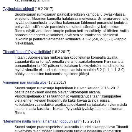
kausikorttikäytäntöihin.
Tyylipuhdas ohipeli
(19.2.2017)
Suomi-sarjan runkosarjan päätöskierroksen kamppailu Jyväskylässä,
ei sujunut Titaanien kannalta halutuissa merkeissä. Synergia-areenalle
hyvää pelisuoritusta ja voittoa hakemaan lähteneet punanutut joutuivat
pettymään, sillä kovin panoksin kaukaloon sännännyt kotijoukkue
Riemu näytti vierailleen kaapin paikan heti ensikättelyistä lähtien. Vailla
panosta pelanneet kotkalaiset jäivät sen seurauksena isäntiensä
jalkoihin ja joutuivat lähtemään kotimatkalle 5-2 (2-0, 2-1, 1-1) –tappio
niskassaan.
Titaanit ”kolasi” Pyryn tieltään!
(18.2.2017)
Titaanit Suomi-sarjan runkosarjan kotiottelunsa komealla tavalla.
Lauantai-iltana Ilona Areenalla vieraillut sarjakolmonen Pyry sai tuta
punanuttujen ja 492-päisen kotkalaisen kiekkoyleisön mahdin, jonka
myötä vieraille ei juuri nokan koputtamista maalein 5-2 (1-1, 1-1, 3-0)
päättyneen taiston taukoamisen jälkeen jäänyt.
Viimeinen pari uunista ulos
(17.2.2017)
Suomi-sarjan runkosarja taputellaan kuluvan kauden 2016–2017
osalta päätökseen edessä olevan viikonlopun aikana.
Pudotuspelipaikkansa taannoin jo varmistanut Titaanit kamppailee
vielä ennen kevään huipennusta kaksi kovaa taistoa, joissa
kotkalaisten vastustajiksi asettuvat joukkueet sarjataulukon ylemmästä
ja alemmasta kastista – Nokian Pyry sekä jyväskyläläinen Liikunnan
Riemu.
”Menemme näillä miehillä hamaan loppuun asti”
(15.2.2017)
Suomi-sarjan pudotuspeleissä kuluvalla kaudella kamppaileva Titaanit
ei vahvista miehistöään ulkopuolelta tulevilla pelaajilla kotimaisten