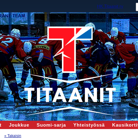
HK Titaanit ry
t
Joukkue
Suomi-sarja
Yhteistyössä
Kausikortit
« Takaisin