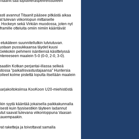
itaanit saa tuplavieraspelireissulleen
sti avannut Titaanit pääsee pitkästä aikaa
t tulevan viikonlopun mittaiselle
k Hockeyn sekä Virkiän muodossa, joten nyt
amille otteluita omiin nimiin kääntävät
n etukäteen suunnitellutkin lutviutuvan.
pustaan pussukkaansa täydet kuusi
-Kiekkokin pehmeni isäntiensä käsittelyssä
ntereeseen maalein 5-0 (0-0, 2-0, 3-0).
saatiin Kotkan perjantai-illassa selkeä
tossa ”paikallisvastustajaansa” Huntersia
olleet kolme pistettä lopulta itsellään maalein
sarjakoitoksiinsa KooKoon U20-miehistöstä
nkin syytä kääntää jokaisella paikkakunnalla
esti kuin fyysisestikin täyteen ladannut
nanutut saavat tulevana viikonloppuna Vaasan
n kauempaakin.
at raketteja ja toivottavat samalla