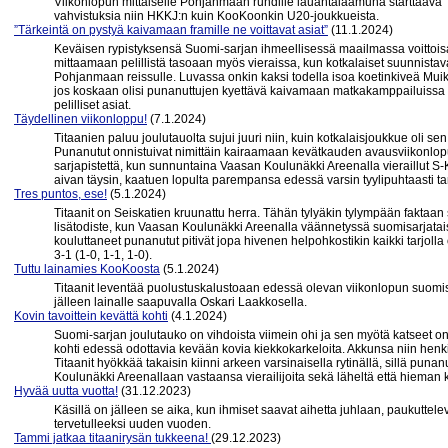
Viikonlopun mittaiselle Pohjanmaan rundille lauantaiaamuna starttaava T
vahvistuksia niin HKKJ:n kuin KooKoonkin U20-joukkueista.
”Tärkeintä on pystyä kaivamaan framille ne voittavat asiat”
(11.1.2024)
Keväisen rypistyksensä Suomi-sarjan ihmeellisessä maailmassa voittoisa
mittaamaan pelillistä tasoaan myös vieraissa, kun kotkalaiset suunnistava
Pohjanmaan reissulle. Luvassa onkin kaksi todella isoa koetinkiveä Mui
jos koskaan olisi punanuttujen kyettävä kaivamaan matkakamppailuissa fr
pelilliset asiat.
Täydellinen viikonloppu!
(7.1.2024)
Titaanien paluu joulutauolta sujui juuri niin, kuin kotkalaisjoukkue oli se
Punanutut onnistuivat nimittäin kairaamaan kevätkauden avausviikonlo
sarjapistettä, kun sunnuntaina Vaasan Koulunäkki Areenalla vieraillut S
aivan täysin, kaatuen lopulta parempansa edessä varsin tyylipuhtaasti ta
Tres puntos, ese!
(5.1.2024)
Titaanit on Seiskatien kruunattu herra. Tähän tylyäkin tylympään faktaan 
lisätodiste, kun Vaasan Koulunäkki Areenalla väännetyssä suomisarjatais
kouluttaneet punanutut pitivät jopa hivenen helpohkostikin kaikki tarjolla 
3-1 (1-0, 1-1, 1-0).
Tuttu lainamies KooKoosta
(5.1.2024)
Titaanit leventää puolustuskalustoaan edessä olevan viikonlopun suomi
jälleen lainalle saapuvalla Oskari Laakkosella.
Kovin tavoittein kevättä kohti
(4.1.2024)
Suomi-sarjan joulutauko on vihdoista viimein ohi ja sen myötä katseet o
kohti edessä odottavia kevään kovia kiekkokarkeloita. Akkunsa niin henkis
Titaanit hyökkää takaisin kiinni arkeen varsinaisella rytinällä, sillä pu
Koulunäkki Areenallaan vastaansa vierailijoita sekä läheltä että hiema
Hyvää uutta vuotta!
(31.12.2023)
Käsillä on jälleen se aika, kun ihmiset saavat aihetta juhlaan, paukuttelev
tervetulleeksi uuden vuoden.
Tammi jatkaa titaanirysän tukkeena!
(29.12.2023)