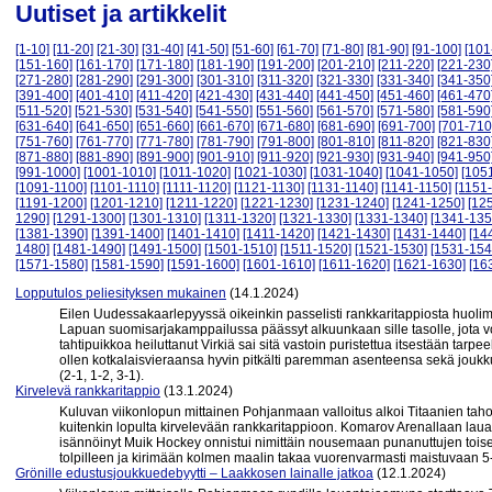
Uutiset ja artikkelit
[1-10]
[11-20]
[21-30]
[31-40]
[41-50]
[51-60]
[61-70]
[71-80]
[81-90]
[91-100]
[101
[151-160]
[161-170]
[171-180]
[181-190]
[191-200]
[201-210]
[211-220]
[221-230
[271-280]
[281-290]
[291-300]
[301-310]
[311-320]
[321-330]
[331-340]
[341-350
[391-400]
[401-410]
[411-420]
[421-430]
[431-440]
[441-450]
[451-460]
[461-470
[511-520]
[521-530]
[531-540]
[541-550]
[551-560]
[561-570]
[571-580]
[581-590
[631-640]
[641-650]
[651-660]
[661-670]
[671-680]
[681-690]
[691-700]
[701-710
[751-760]
[761-770]
[771-780]
[781-790]
[791-800]
[801-810]
[811-820]
[821-830
[871-880]
[881-890]
[891-900]
[901-910]
[911-920]
[921-930]
[931-940]
[941-950
[991-1000]
[1001-1010]
[1011-1020]
[1021-1030]
[1031-1040]
[1041-1050]
[105
[1091-1100]
[1101-1110]
[1111-1120]
[1121-1130]
[1131-1140]
[1141-1150]
[1151
[1191-1200]
[1201-1210]
[1211-1220]
[1221-1230]
[1231-1240]
[1241-1250]
[12
1290]
[1291-1300]
[1301-1310]
[1311-1320]
[1321-1330]
[1331-1340]
[1341-135
[1381-1390]
[1391-1400]
[1401-1410]
[1411-1420]
[1421-1430]
[1431-1440]
[14
1480]
[1481-1490]
[1491-1500]
[1501-1510]
[1511-1520]
[1521-1530]
[1531-154
[1571-1580]
[1581-1590]
[1591-1600]
[1601-1610]
[1611-1620]
[1621-1630]
[16
Lopputulos peliesityksen mukainen
(14.1.2024)
Eilen Uudessakaarlepyyssä oikeinkin passelisti rankkaritappiosta huolima
Lapuan suomisarjakamppailussa päässyt alkuunkaan sille tasolle, jota vo
tahtipuikkoa heiluttanut Virkiä sai sitä vastoin puristettua itsestään tarpe
ollen kotkalaisvieraansa hyvin pitkälti paremman asenteensa sekä joukk
(2-1, 1-2, 3-1).
Kirvelevä rankkaritappio
(13.1.2024)
Kuluvan viikonlopun mittainen Pohjanmaan valloitus alkoi Titaanien taholt
kuitenkin lopulta kirvelevään rankkaritappioon. Komarov Arenallaan laua
isännöinyt Muik Hockey onnistui nimittäin nousemaan punanuttujen toise
tolpilleen ja kirimään kolmen maalin takaa vuorenvarmasti maistuvaan 5-4 
Grönille edustusjoukkuedebyytti – Laakkosen lainalle jatkoa
(12.1.2024)