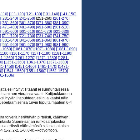
-110]
[111-120]
[121-130]
[131-140]
[141-150]
]
[231-240]
[241-250]
[251-260]
[261-270]
]
[351-360]
[361-370]
[371-380]
[381-390]
]
[471-480]
[481-490]
[491-500]
[501-510]
]
[591-600]
[601-610]
[611-620]
[621-630]
]
[711-720]
[721-730]
[731-740]
[741-750]
]
[831-840]
[841-850]
[851-860]
[861-870]
]
[951-960]
[961-970]
[971-980]
[981-990]
1-1060]
[1061-1070]
[1071-1080]
[1081-1090]
-1160]
[1161-1170]
[1171-1180]
[1181-1190]
51-1260]
[1261-1270]
[1271-1280]
[1281-
0]
[1351-1360]
[1361-1370]
[1371-1380]
41-1450]
[1451-1460]
[1461-1470]
[1471-
0]
[1541-1550]
[1551-1560]
[1561-1570]
31-1636]
tta esiintynyt Titaanit ei sunnuntaisessa
ittaminen vieraissa vaatii. Kotijoukkueena
eksi hyvän iltapuhteen esiin ja kaatoi näin
uepelaamisensa turvin lopulta maalein 6-4
a toiveita herättävän pirteästi, kääntyen
ntaista Suomi-sarjan runkosarjataistoa
ssa erässä vääntämästä sillasta takaisin
(1-2, 2-2, 1-0, 0-0) –kotivoittoon.