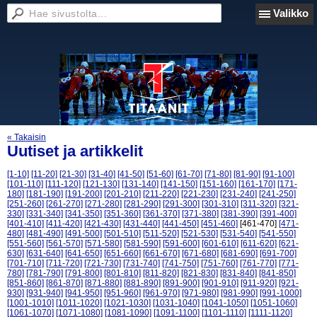
Valikko
« Takaisin
Uutiset ja artikkelit
[1-10]
[11-20]
[21-30]
[31-40]
[41-50]
[51-60]
[61-70]
[71-80]
[81-90]
[91-100]
[101-110]
[111-120]
[121-130]
[131-140]
[141-150]
[151-160]
[161-170]
[171-
180]
[181-190]
[191-200]
[201-210]
[211-220]
[221-230]
[231-240]
[241-250]
[251-260]
[261-270]
[271-280]
[281-290]
[291-300]
[301-310]
[311-320]
[321-
330]
[331-340]
[341-350]
[351-360]
[361-370]
[371-380]
[381-390]
[391-400]
[401-410]
[411-420]
[421-430]
[431-440]
[441-450]
[451-460]
[461-470]
[471-
480]
[481-490]
[491-500]
[501-510]
[511-520]
[521-530]
[531-540]
[541-550]
[551-560]
[561-570]
[571-580]
[581-590]
[591-600]
[601-610]
[611-620]
[621-
630]
[631-640]
[641-650]
[651-660]
[661-670]
[671-680]
[681-690]
[691-700]
[701-710]
[711-720]
[721-730]
[731-740]
[741-750]
[751-760]
[761-770]
[771-
780]
[781-790]
[791-800]
[801-810]
[811-820]
[821-830]
[831-840]
[841-850]
[851-860]
[861-870]
[871-880]
[881-890]
[891-900]
[901-910]
[911-920]
[921-
930]
[931-940]
[941-950]
[951-960]
[961-970]
[971-980]
[981-990]
[991-1000]
[1001-1010]
[1011-1020]
[1021-1030]
[1031-1040]
[1041-1050]
[1051-1060]
[1061-1070]
[1071-1080]
[1081-1090]
[1091-1100]
[1101-1110]
[1111-1120]