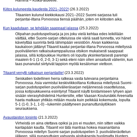
Hamina – Kotka-alueelle.
Kiitos kuluneesta kaudesta 2021–2022!
(26.3.2022)
Titaanien kulunut kiekkokausi 2021–2022 Suomi-sarjassa tuli
perjantai-iltana Porvoossa tiensä päähän, joten on kiitosten aika.
Kun kaadutaan, se tehdään saappaat jalassa
(25.3.2022)
Olipahan pudotuspelisarja ja jos joku vielä kehtaa edes leikillään
väittää, ettei Suomi-sarjan otteluissa ole väriä saati tunnetta, voi hänet
kävelyttää suorinta tietä lähimpään vesistöön. Aivan kaikkensa
kaukaloon jättänyt Titaanit kaatui perjantai-iltana Porvoossa mitellyssä
puolivälierien ratkaisukamppailussa otsikon mukaisesti saappaat
jalassa, sillä kotijoukkue Hunters oli lopulta yksinkertaisesti parempi
maalein 6-1 (1-0, 2-0, 3-1) sekä eteni näin ollen ansaitusti välieriin, kun
taas punanutut siirtyivät tappion myötä kesäloman viettoon.
Titaanit venytti ratkaisun perjantaille!
(23.3.2022)
Seiskatien todellinen herra ratkeaa vasta tulevana perjantaina
Porvoossa. Asia varmistui keskiviikkoiltana Kotkassa mitellyssä Suomi-
sarjan pudotuspelien puolivälieräsarjan neljännessä osaottelussa,
jossa kotijoukkueena esiintynyt Titaanit näytti toistamiseen lyhyen ajan
sisään vierasyhdistelmä Huntersille, ettei Vaasan Koulunäkki Areenalta
haeta matkaan yhtikäs mitään muuta kuin pelkkää kokemusta, lopulta
5-1 (1-0, 3-1, 1-0) –lukemiin päättyneen punanuttunäytöksen
seurauksena.
Avaustaiston toisinto
(21.3.2022)
Virheistä on aina otettava opiksi ja jos ei muuten, niin sitten vaikka
kantapään kautta. Titaanit voi tätä mantraa hokea maanantaina
Porvoossa mitellyn Suomi-sarjan pudotuspelien 3. puolivälieräottelun
jälkeen, sillä punanuttujen vahvasta aloituksesta huolimatta Hunters