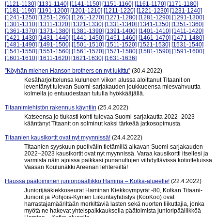
[1121-1130]
[1131-1140]
[1141-1150]
[1151-1160]
[1161-1170]
[1171-1180]
[1181-1190]
[1191-1200]
[1201-1210]
[1211-1220]
[1221-1230]
[1231-1240]
[1241-1250]
[1251-1260]
[1261-1270]
[1271-1280]
[1281-1290]
[1291-1300]
[1301-1310]
[1311-1320]
[1321-1330]
[1331-1340]
[1341-1350]
[1351-1360]
[1361-1370]
[1371-1380]
[1381-1390]
[1391-1400]
[1401-1410]
[1411-1420]
[1421-1430]
[1431-1440]
[1441-1450]
[1451-1460]
[1461-1470]
[1471-1480]
[1481-1490]
[1491-1500]
[1501-1510]
[1511-1520]
[1521-1530]
[1531-1540]
[1541-1550]
[1551-1560]
[1561-1570]
[1571-1580]
[1581-1590]
[1591-1600]
[1601-1610]
[1611-1620]
[1621-1630]
[1631-1636]
”Köyhän miehen Hanson brothers on nyt lukittu”
(30.4.2022)
Kesäharjoittelunsa kuluneen viikon alussa aloittanut Titaanit on
leventänyt tulevan Suomi-sarjakauden joukkueensa miesvahvuutta
kolmella jo entuudestaan tutulla hyökkääjällä.
Titaanimiehistön rakennus käyntiin
(25.4.2022)
Katseensa jo tiukasti kohti tulevaa Suomi-sarjakautta 2022–2023
kääntänyt Titaanit on solminut kaksi tärkeää jatkosopimusta.
Titaanien kausikortit ovat nyt myynnissä!
(24.4.2022)
Titaanien syyskuun puolivälin tietämillä alkavan Suomi-sarjakauden
2022–2023 kausikortit ovat nyt myynnissä. Varaa kausikortti itsellesi ja
varmista näin ajoissa paikkasi punanuttujen viihdyttävissä kotiotteluissa
Vaasan Koulunäkki Areenan lehtereiltä!
Haussa päätoiminen junioripäällikkö Hamina – Kotka-alueelle!
(22.4.2022)
Juniorijääkiekkoseurat Haminan Kiekkoympyrät -80, Kotkan Titaani-
Juniorit ja Pohjois-Kymen Liikuntayhdistys (KooKoo) ovat
harrastajamääriltään merkittäviä lasten sekä nuorten liikuttajia, jonka
myötä ne hakevat yhteispalkkauksella päätoimista junioripäällikköä