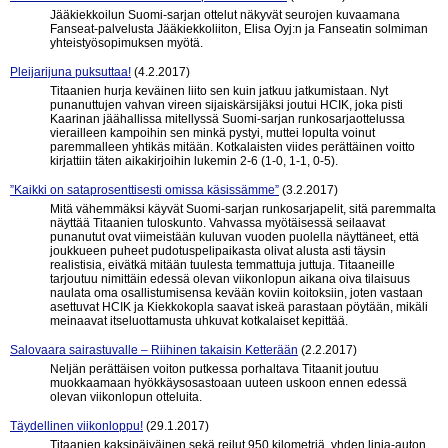
Jääkiekkoilun Suomi-sarjan ottelut näkyvät seurojen kuvaamana
Fanseat-palvelusta Jääkiekkoliiton, Elisa Oyj:n ja Fanseatin solmiman
yhteistyösopimuksen myötä.
Pleijarijuna puksuttaa!
(4.2.2017)
Titaanien hurja keväinen liito sen kuin jatkuu jatkumistaan. Nyt
punanuttujen vahvan vireen sijaiskärsijäksi joutui HCIK, joka pisti
Kaarinan jäähallissa mitellyssä Suomi-sarjan runkosarjaottelussa
vierailleen kampoihin sen minkä pystyi, muttei lopulta voinut
paremmalleen yhtikäs mitään. Kotkalaisten viides perättäinen voitto
kirjattiin täten aikakirjoihin lukemin 2-6 (1-0, 1-1, 0-5).
”Kaikki on sataprosenttisesti omissa käsissämme”
(3.2.2017)
Mitä vähemmäksi käyvät Suomi-sarjan runkosarjapelit, sitä paremmalta
näyttää Titaanien tuloskunto. Vahvassa myötäisessä seilaavat
punanutut ovat viimeistään kuluvan vuoden puolella näyttäneet, että
joukkueen puheet pudotuspelipaikasta olivat alusta asti täysin
realistisia, eivätkä mitään tuulesta temmattuja juttuja. Titaaneille
tarjoutuu nimittäin edessä olevan viikonlopun aikana oiva tilaisuus
naulata oma osallistumisensa kevään koviin koitoksiin, joten vastaan
asettuvat HCIK ja Kiekkokopla saavat iskeä parastaan pöytään, mikäli
meinaavat itseluottamusta uhkuvat kotkalaiset kepittää.
Salovaara sairastuvalle – Riihinen takaisin Ketterään
(2.2.2017)
Neljän perättäisen voiton putkessa porhaltava Titaanit joutuu
muokkaamaan hyökkäysosastoaan uuteen uskoon ennen edessä
olevan viikonlopun otteluita.
Täydellinen viikonloppu!
(29.1.2017)
Titaanien kaksipäiväinen sekä reilut 950 kilometriä, yhden linja-auton