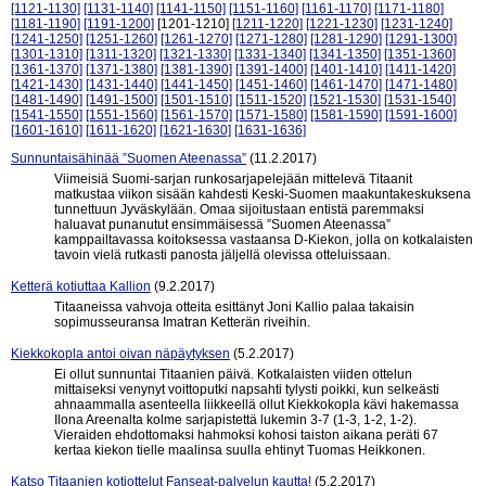
[1121-1130]
[1131-1140]
[1141-1150]
[1151-1160]
[1161-1170]
[1171-1180]
[1181-1190]
[1191-1200]
[1201-1210]
[1211-1220]
[1221-1230]
[1231-1240]
[1241-1250]
[1251-1260]
[1261-1270]
[1271-1280]
[1281-1290]
[1291-1300]
[1301-1310]
[1311-1320]
[1321-1330]
[1331-1340]
[1341-1350]
[1351-1360]
[1361-1370]
[1371-1380]
[1381-1390]
[1391-1400]
[1401-1410]
[1411-1420]
[1421-1430]
[1431-1440]
[1441-1450]
[1451-1460]
[1461-1470]
[1471-1480]
[1481-1490]
[1491-1500]
[1501-1510]
[1511-1520]
[1521-1530]
[1531-1540]
[1541-1550]
[1551-1560]
[1561-1570]
[1571-1580]
[1581-1590]
[1591-1600]
[1601-1610]
[1611-1620]
[1621-1630]
[1631-1636]
Sunnuntaisähinää ”Suomen Ateenassa”
(11.2.2017)
Viimeisiä Suomi-sarjan runkosarjapelejään mittelevä Titaanit
matkustaa viikon sisään kahdesti Keski-Suomen maakuntakeskuksena
tunnettuun Jyväskylään. Omaa sijoitustaan entistä paremmaksi
haluavat punanutut ensimmäisessä ”Suomen Ateenassa”
kamppailtavassa koitoksessa vastaansa D-Kiekon, jolla on kotkalaisten
tavoin vielä rutkasti panosta jäljellä olevissa otteluissaan.
Ketterä kotiuttaa Kallion
(9.2.2017)
Titaaneissa vahvoja otteita esittänyt Joni Kallio palaa takaisin
sopimusseuransa Imatran Ketterän riveihin.
Kiekkokopla antoi oivan näpäytyksen
(5.2.2017)
Ei ollut sunnuntai Titaanien päivä. Kotkalaisten viiden ottelun
mittaiseksi venynyt voittoputki napsahti tylysti poikki, kun selkeästi
ahnaammalla asenteella liikkeellä ollut Kiekkokopla kävi hakemassa
Ilona Areenalta kolme sarjapistettä lukemin 3-7 (1-3, 1-2, 1-2).
Vieraiden ehdottomaksi hahmoksi kohosi taiston aikana peräti 67
kertaa kiekon tielle maalinsa suulla ehtinyt Tuomas Heikkonen.
Katso Titaanien kotiottelut Fanseat-palvelun kautta!
(5.2.2017)