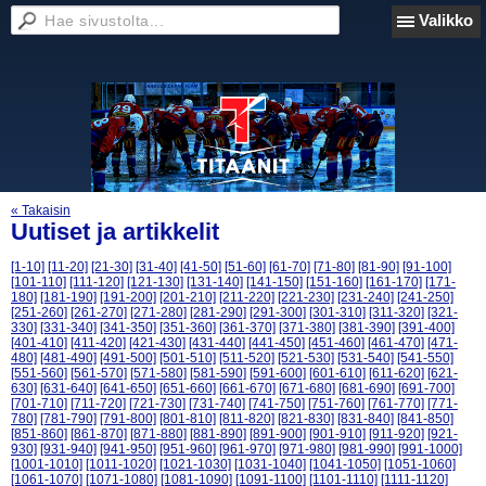
Valikko
« Takaisin
Uutiset ja artikkelit
[1-10]
[11-20]
[21-30]
[31-40]
[41-50]
[51-60]
[61-70]
[71-80]
[81-90]
[91-100]
[101-110]
[111-120]
[121-130]
[131-140]
[141-150]
[151-160]
[161-170]
[171-
180]
[181-190]
[191-200]
[201-210]
[211-220]
[221-230]
[231-240]
[241-250]
[251-260]
[261-270]
[271-280]
[281-290]
[291-300]
[301-310]
[311-320]
[321-
330]
[331-340]
[341-350]
[351-360]
[361-370]
[371-380]
[381-390]
[391-400]
[401-410]
[411-420]
[421-430]
[431-440]
[441-450]
[451-460]
[461-470]
[471-
480]
[481-490]
[491-500]
[501-510]
[511-520]
[521-530]
[531-540]
[541-550]
[551-560]
[561-570]
[571-580]
[581-590]
[591-600]
[601-610]
[611-620]
[621-
630]
[631-640]
[641-650]
[651-660]
[661-670]
[671-680]
[681-690]
[691-700]
[701-710]
[711-720]
[721-730]
[731-740]
[741-750]
[751-760]
[761-770]
[771-
780]
[781-790]
[791-800]
[801-810]
[811-820]
[821-830]
[831-840]
[841-850]
[851-860]
[861-870]
[871-880]
[881-890]
[891-900]
[901-910]
[911-920]
[921-
930]
[931-940]
[941-950]
[951-960]
[961-970]
[971-980]
[981-990]
[991-1000]
[1001-1010]
[1011-1020]
[1021-1030]
[1031-1040]
[1041-1050]
[1051-1060]
[1061-1070]
[1071-1080]
[1081-1090]
[1091-1100]
[1101-1110]
[1111-1120]