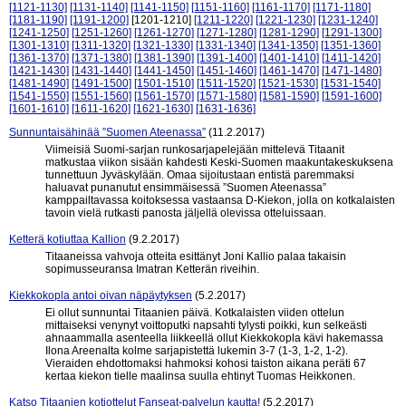
[1121-1130]
[1131-1140]
[1141-1150]
[1151-1160]
[1161-1170]
[1171-1180]
[1181-1190]
[1191-1200]
[1201-1210]
[1211-1220]
[1221-1230]
[1231-1240]
[1241-1250]
[1251-1260]
[1261-1270]
[1271-1280]
[1281-1290]
[1291-1300]
[1301-1310]
[1311-1320]
[1321-1330]
[1331-1340]
[1341-1350]
[1351-1360]
[1361-1370]
[1371-1380]
[1381-1390]
[1391-1400]
[1401-1410]
[1411-1420]
[1421-1430]
[1431-1440]
[1441-1450]
[1451-1460]
[1461-1470]
[1471-1480]
[1481-1490]
[1491-1500]
[1501-1510]
[1511-1520]
[1521-1530]
[1531-1540]
[1541-1550]
[1551-1560]
[1561-1570]
[1571-1580]
[1581-1590]
[1591-1600]
[1601-1610]
[1611-1620]
[1621-1630]
[1631-1636]
Sunnuntaisähinää ”Suomen Ateenassa”
(11.2.2017)
Viimeisiä Suomi-sarjan runkosarjapelejään mittelevä Titaanit
matkustaa viikon sisään kahdesti Keski-Suomen maakuntakeskuksena
tunnettuun Jyväskylään. Omaa sijoitustaan entistä paremmaksi
haluavat punanutut ensimmäisessä ”Suomen Ateenassa”
kamppailtavassa koitoksessa vastaansa D-Kiekon, jolla on kotkalaisten
tavoin vielä rutkasti panosta jäljellä olevissa otteluissaan.
Ketterä kotiuttaa Kallion
(9.2.2017)
Titaaneissa vahvoja otteita esittänyt Joni Kallio palaa takaisin
sopimusseuransa Imatran Ketterän riveihin.
Kiekkokopla antoi oivan näpäytyksen
(5.2.2017)
Ei ollut sunnuntai Titaanien päivä. Kotkalaisten viiden ottelun
mittaiseksi venynyt voittoputki napsahti tylysti poikki, kun selkeästi
ahnaammalla asenteella liikkeellä ollut Kiekkokopla kävi hakemassa
Ilona Areenalta kolme sarjapistettä lukemin 3-7 (1-3, 1-2, 1-2).
Vieraiden ehdottomaksi hahmoksi kohosi taiston aikana peräti 67
kertaa kiekon tielle maalinsa suulla ehtinyt Tuomas Heikkonen.
Katso Titaanien kotiottelut Fanseat-palvelun kautta!
(5.2.2017)