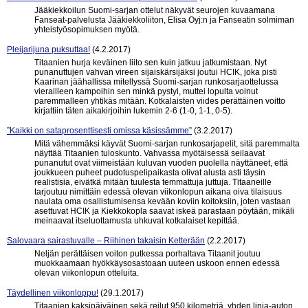
Jääkiekkoilun Suomi-sarjan ottelut näkyvät seurojen kuvaamana
Fanseat-palvelusta Jääkiekkoliiton, Elisa Oyj:n ja Fanseatin solmiman
yhteistyösopimuksen myötä.
Pleijarijuna puksuttaa!
(4.2.2017)
Titaanien hurja keväinen liito sen kuin jatkuu jatkumistaan. Nyt
punanuttujen vahvan vireen sijaiskärsijäksi joutui HCIK, joka pisti
Kaarinan jäähallissa mitellyssä Suomi-sarjan runkosarjaottelussa
vierailleen kampoihin sen minkä pystyi, muttei lopulta voinut
paremmalleen yhtikäs mitään. Kotkalaisten viides perättäinen voitto
kirjattiin täten aikakirjoihin lukemin 2-6 (1-0, 1-1, 0-5).
”Kaikki on sataprosenttisesti omissa käsissämme”
(3.2.2017)
Mitä vähemmäksi käyvät Suomi-sarjan runkosarjapelit, sitä paremmalta
näyttää Titaanien tuloskunto. Vahvassa myötäisessä seilaavat
punanutut ovat viimeistään kuluvan vuoden puolella näyttäneet, että
joukkueen puheet pudotuspelipaikasta olivat alusta asti täysin
realistisia, eivätkä mitään tuulesta temmattuja juttuja. Titaaneille
tarjoutuu nimittäin edessä olevan viikonlopun aikana oiva tilaisuus
naulata oma osallistumisensa kevään koviin koitoksiin, joten vastaan
asettuvat HCIK ja Kiekkokopla saavat iskeä parastaan pöytään, mikäli
meinaavat itseluottamusta uhkuvat kotkalaiset kepittää.
Salovaara sairastuvalle – Riihinen takaisin Ketterään
(2.2.2017)
Neljän perättäisen voiton putkessa porhaltava Titaanit joutuu
muokkaamaan hyökkäysosastoaan uuteen uskoon ennen edessä
olevan viikonlopun otteluita.
Täydellinen viikonloppu!
(29.1.2017)
Titaanien kaksipäiväinen sekä reilut 950 kilometriä, yhden linja-auton