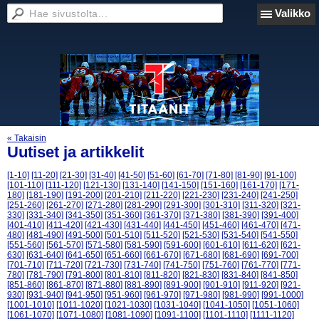
Valikko
« Takaisin
Uutiset ja artikkelit
[1-10]
[11-20]
[21-30]
[31-40]
[41-50]
[51-60]
[61-70]
[71-80]
[81-90]
[91-100]
[101-110]
[111-120]
[121-130]
[131-140]
[141-150]
[151-160]
[161-170]
[171-
180]
[181-190]
[191-200]
[201-210]
[211-220]
[221-230]
[231-240]
[241-250]
[251-260]
[261-270]
[271-280]
[281-290]
[291-300]
[301-310]
[311-320]
[321-
330]
[331-340]
[341-350]
[351-360]
[361-370]
[371-380]
[381-390]
[391-400]
[401-410]
[411-420]
[421-430]
[431-440]
[441-450]
[451-460]
[461-470]
[471-
480]
[481-490]
[491-500]
[501-510]
[511-520]
[521-530]
[531-540]
[541-550]
[551-560]
[561-570]
[571-580]
[581-590]
[591-600]
[601-610]
[611-620]
[621-
630]
[631-640]
[641-650]
[651-660]
[661-670]
[671-680]
[681-690]
[691-700]
[701-710]
[711-720]
[721-730]
[731-740]
[741-750]
[751-760]
[761-770]
[771-
780]
[781-790]
[791-800]
[801-810]
[811-820]
[821-830]
[831-840]
[841-850]
[851-860]
[861-870]
[871-880]
[881-890]
[891-900]
[901-910]
[911-920]
[921-
930]
[931-940]
[941-950]
[951-960]
[961-970]
[971-980]
[981-990]
[991-1000]
[1001-1010]
[1011-1020]
[1021-1030]
[1031-1040]
[1041-1050]
[1051-1060]
[1061-1070]
[1071-1080]
[1081-1090]
[1091-1100]
[1101-1110]
[1111-1120]