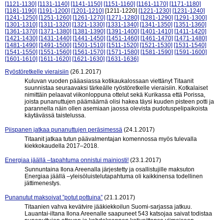
[1121-1130]
[1131-1140]
[1141-1150]
[1151-1160]
[1161-1170]
[1171-1180]
[1181-1190]
[1191-1200]
[1201-1210]
[1211-1220]
[1221-1230]
[1231-1240]
[1241-1250]
[1251-1260]
[1261-1270]
[1271-1280]
[1281-1290]
[1291-1300]
[1301-1310]
[1311-1320]
[1321-1330]
[1331-1340]
[1341-1350]
[1351-1360]
[1361-1370]
[1371-1380]
[1381-1390]
[1391-1400]
[1401-1410]
[1411-1420]
[1421-1430]
[1431-1440]
[1441-1450]
[1451-1460]
[1461-1470]
[1471-1480]
[1481-1490]
[1491-1500]
[1501-1510]
[1511-1520]
[1521-1530]
[1531-1540]
[1541-1550]
[1551-1560]
[1561-1570]
[1571-1580]
[1581-1590]
[1591-1600]
[1601-1610]
[1611-1620]
[1621-1630]
[1631-1636]
Ryöstöretkelle vieraisiin
(26.1.2017)
Kuluvan vuoden pääasiassa kotikaukalossaan viettänyt Titaanit
suunnistaa seuraavaksi tärkeälle ryöstöretkelle vieraisiin. Kotkalaiset
nimittäin pelaavat viikonloppuna ottelut sekä Kurikassa että Porissa,
joista punanuttujen päämäärnä olisi hakea täysi kuuden pisteen potti ja
parannella näin ollen asemiaan jaossa olevista pudotuspelipaikoista
käytävässä taistelussa.
Piispanen jatkaa punanuttujen peräsimessä
(24.1.2017)
Titaanit jatkaa tutun päävalmentajan komennossa myös tulevalla
kiekkokaudella 2017–2018.
Energiaa jäällä –tapahtuma onnistui mainiosti!
(23.1.2017)
Sunnuntaina Ilona Areenalla järjestetty ja osallistujille maksuton
Energiaa jäällä –yleisöluistelutapahtuma oli kaikkinensa todellinen
jättimenestys.
Punanutut maksoivat ”potut pottuina”
(21.1.2017)
Titaanien vahva kevätvire jääkiekkoilun Suomi-sarjassa jatkuu.
Lauantai-iltana Ilona Areenalle saapuneet 543 katsojaa saivat todistaa