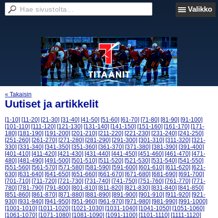
Valikko
« Takaisin
Uutiset ja artikkelit
[1-10]
[11-20]
[21-30]
[31-40]
[41-50]
[51-60]
[61-70]
[71-80]
[81-90]
[91-100]
[101-110]
[111-120]
[121-130]
[131-140]
[141-150]
[151-160]
[161-170]
[171-
180]
[181-190]
[191-200]
[201-210]
[211-220]
[221-230]
[231-240]
[241-250]
[251-260]
[261-270]
[271-280]
[281-290]
[291-300]
[301-310]
[311-320]
[321-
330]
[331-340]
[341-350]
[351-360]
[361-370]
[371-380]
[381-390]
[391-400]
[401-410]
[411-420]
[421-430]
[431-440]
[441-450]
[451-460]
[461-470]
[471-
480]
[481-490]
[491-500]
[501-510]
[511-520]
[521-530]
[531-540]
[541-550]
[551-560]
[561-570]
[571-580]
[581-590]
[591-600]
[601-610]
[611-620]
[621-
630]
[631-640]
[641-650]
[651-660]
[661-670]
[671-680]
[681-690]
[691-700]
[701-710]
[711-720]
[721-730]
[731-740]
[741-750]
[751-760]
[761-770]
[771-
780]
[781-790]
[791-800]
[801-810]
[811-820]
[821-830]
[831-840]
[841-850]
[851-860]
[861-870]
[871-880]
[881-890]
[891-900]
[901-910]
[911-920]
[921-
930]
[931-940]
[941-950]
[951-960]
[961-970]
[971-980]
[981-990]
[991-1000]
[1001-1010]
[1011-1020]
[1021-1030]
[1031-1040]
[1041-1050]
[1051-1060]
[1061-1070]
[1071-1080]
[1081-1090]
[1091-1100]
[1101-1110]
[1111-1120]