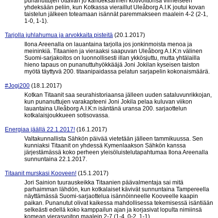
punanuttujen ottavan jo kahdeksannen kotivoittonsa viimeiseen
yhdeksään peliin, kun Kotkassa vieraillut Uleåborg A.I.K joutui kovan
taistelun jälkeen toteamaan isännät paremmakseen maalein 4-2 (2-1,
1-0, 1-1).
Tarjolla juhlahumua ja arvokkaita pisteitä
(20.1.2017)
Ilona Areenalla on lauantaina tarjolla jos jonkinmoista menoa ja
meininkiä. Titaanien ja vieraaksi saapuvan Uleåborg A.I.K:n välinen
Suomi-sarjakoitos on luonnollisesti illan ykkösjuttu, mutta yhtälailla
hieno tapaus on punanuttuhyökkääjä Joni Jokilan kyseisen taiston
myötä täyttyvä 200. titaanipaidassa pelatun sarjapelin kokonaismäärä.
#Jogi200
(18.1.2017)
Kotkan Titaanit saa seurahistoriaansa jälleen uuden sataluvunrikkojan,
kun punanuttujen varakapteeni Joni Jokila pelaa kuluvan viikon
lauantaina Uleåborg A.I.K:n isäntänä uransa 200. sarjaottelun
kotkalaisjoukkueen sotisovassa.
Energiaa jäällä 22.1.2017!
(16.1.2017)
Valtakunnallista Sähkön päivää vietetään jälleen tammikuussa. Sen
kunniaksi Titaanit on yhdessä Kymenlaakson Sähkön kanssa
järjestämässä koko perheen yleisöluistelutapahtumaa Ilona Areenalla
sunnuntaina 22.1.2017.
Titaanit murskasi Kooveen!
(15.1.2017)
Jori Sainion tuurauskeikka Titaanien päävalmentaja sai mitä
parhaimman lähdön, kun kotkalaiset kävivät sunnuntaina Tampereella
näyttämässä Suomi-sarjaottelua isännöinneelle Kooveelle kaapin
paikan. Punanutut olivat kaikessa mahdollisessa tekemisessä isäntiään
selkeästi edellä koko kamppailun ajan ja korjasivat lopulta nimiinsä
komean vierasvoiton maalein 2-7 (1-4, 0-2, 1-1).