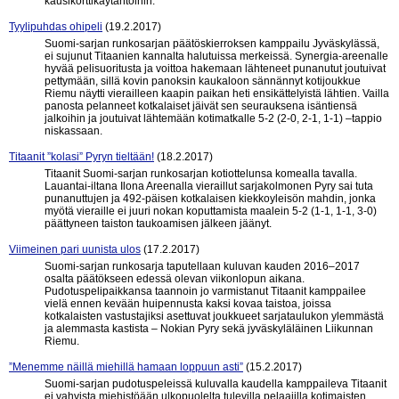
kausikorttikäytäntöihin.
Tyylipuhdas ohipeli
(19.2.2017)
Suomi-sarjan runkosarjan päätöskierroksen kamppailu Jyväskylässä,
ei sujunut Titaanien kannalta halutuissa merkeissä. Synergia-areenalle
hyvää pelisuoritusta ja voittoa hakemaan lähteneet punanutut joutuivat
pettymään, sillä kovin panoksin kaukaloon sännännyt kotijoukkue
Riemu näytti vierailleen kaapin paikan heti ensikättelyistä lähtien. Vailla
panosta pelanneet kotkalaiset jäivät sen seurauksena isäntiensä
jalkoihin ja joutuivat lähtemään kotimatkalle 5-2 (2-0, 2-1, 1-1) –tappio
niskassaan.
Titaanit ”kolasi” Pyryn tieltään!
(18.2.2017)
Titaanit Suomi-sarjan runkosarjan kotiottelunsa komealla tavalla.
Lauantai-iltana Ilona Areenalla vieraillut sarjakolmonen Pyry sai tuta
punanuttujen ja 492-päisen kotkalaisen kiekkoyleisön mahdin, jonka
myötä vieraille ei juuri nokan koputtamista maalein 5-2 (1-1, 1-1, 3-0)
päättyneen taiston taukoamisen jälkeen jäänyt.
Viimeinen pari uunista ulos
(17.2.2017)
Suomi-sarjan runkosarja taputellaan kuluvan kauden 2016–2017
osalta päätökseen edessä olevan viikonlopun aikana.
Pudotuspelipaikkansa taannoin jo varmistanut Titaanit kamppailee
vielä ennen kevään huipennusta kaksi kovaa taistoa, joissa
kotkalaisten vastustajiksi asettuvat joukkueet sarjataulukon ylemmästä
ja alemmasta kastista – Nokian Pyry sekä jyväskyläläinen Liikunnan
Riemu.
”Menemme näillä miehillä hamaan loppuun asti”
(15.2.2017)
Suomi-sarjan pudotuspeleissä kuluvalla kaudella kamppaileva Titaanit
ei vahvista miehistöään ulkopuolelta tulevilla pelaajilla kotimaisten