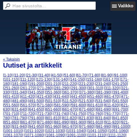
Valikko
« Takaisin
Uutiset ja artikkelit
[1-10]
[11-20]
[21-30]
[31-40]
[41-50]
[51-60]
[61-70]
[71-80]
[81-90]
[91-100]
[101-110]
[111-120]
[121-130]
[131-140]
[141-150]
[151-160]
[161-170]
[171-
180]
[181-190]
[191-200]
[201-210]
[211-220]
[221-230]
[231-240]
[241-250]
[251-260]
[261-270]
[271-280]
[281-290]
[291-300]
[301-310]
[311-320]
[321-
330]
[331-340]
[341-350]
[351-360]
[361-370]
[371-380]
[381-390]
[391-400]
[401-410]
[411-420]
[421-430]
[431-440]
[441-450]
[451-460]
[461-470]
[471-
480]
[481-490]
[491-500]
[501-510]
[511-520]
[521-530]
[531-540]
[541-550]
[551-560]
[561-570]
[571-580]
[581-590]
[591-600]
[601-610]
[611-620]
[621-
630]
[631-640]
[641-650]
[651-660]
[661-670]
[671-680]
[681-690]
[691-700]
[701-710]
[711-720]
[721-730]
[731-740]
[741-750]
[751-760]
[761-770]
[771-
780]
[781-790]
[791-800]
[801-810]
[811-820]
[821-830]
[831-840]
[841-850]
[851-860]
[861-870]
[871-880]
[881-890]
[891-900]
[901-910]
[911-920]
[921-
930]
[931-940]
[941-950]
[951-960]
[961-970]
[971-980]
[981-990]
[991-1000]
[1001-1010]
[1011-1020]
[1021-1030]
[1031-1040]
[1041-1050]
[1051-1060]
[1061-1070]
[1071-1080]
[1081-1090]
[1091-1100]
[1101-1110]
[1111-1120]