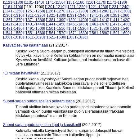
[1121-1130]
[1131-1140]
[1141-1150]
[1151-1160]
[1161-1170]
[1171-1180]
[1181-1190]
[1191-1200]
[1201-1210]
[1211-1220]
[1221-1230]
[1231-1240]
[1241-1250]
[1251-1260]
[1261-1270]
[1271-1280]
[1281-1290]
[1291-1300]
[1301-1310]
[1311-1320]
[1321-1330]
[1331-1340]
[1341-1350]
[1351-1360]
[1361-1370]
[1371-1380]
[1381-1390]
[1391-1400]
[1401-1410]
[1411-1420]
[1421-1430]
[1431-1440]
[1441-1450]
[1451-1460]
[1461-1470]
[1471-1480]
[1481-1490]
[1491-1500]
[1501-1510]
[1511-1520]
[1521-1530]
[1531-1540]
[1541-1550]
[1551-1560]
[1561-1570]
[1571-1580]
[1581-1590]
[1591-1600]
[1601-1610]
[1611-1620]
[1621-1630]
[1631-1636]
Kasvattiseuraa kaatamaan
(21.2.2017)
Keskiviikkona Suomi-sarjan pudotuspelit aloittavasta titaanimiehistöstä
löytyy yksi kaveri, jolle Ketterän kohtaaminen on normaalia isompi asia.
Kyseessä on keväällä Kotkaan jalkautunut imatralaisseuran kasvatti
Jere Lifländer.
”Ei mitään hävittävää”
(21.2.2017)
Keskiviikkona käynnistyvät Suomi-sarjan pudotuspelit tarjoavat heti
puolivälierävaiheessa jääkiekkoa seuraavalle yleisölle todellisen
herkkupalan, kun Kaakkois-Suomen kiistakumppanit Titaanit ja Ketterä
pääsevät ottamaan mittaa toisistaan.
Suomi-sarjan pudotuspelien pelaamistapa
(20.2.2017)
Titaanit aloittaa kuluvan kevään pudotuspelitaipaleensa kohtaamalla
varmasti kaikin puolin värikkäässä puolivälieräsarjassa ”rakkaan
kiistakumppaninsa” Imatran Ketterän.
Suomi-sarjan pudotuspelien liput ja kausikortit
(20.2.2017)
Kuluvalla viikolla käynnistyvät Suomi-sarjan pudotuspelit tuovat
tullessaan muutoksia Titaanien kotipelien lippu- ja