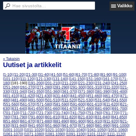
Valikko
« Takaisin
Uutiset ja artikkelit
[1-10]
[11-20]
[21-30]
[31-40]
[41-50]
[51-60]
[61-70]
[71-80]
[81-90]
[91-100]
[101-110]
[111-120]
[121-130]
[131-140]
[141-150]
[151-160]
[161-170]
[171-
180]
[181-190]
[191-200]
[201-210]
[211-220]
[221-230]
[231-240]
[241-250]
[251-260]
[261-270]
[271-280]
[281-290]
[291-300]
[301-310]
[311-320]
[321-
330]
[331-340]
[341-350]
[351-360]
[361-370]
[371-380]
[381-390]
[391-400]
[401-410]
[411-420]
[421-430]
[431-440]
[441-450]
[451-460]
[461-470]
[471-
480]
[481-490]
[491-500]
[501-510]
[511-520]
[521-530]
[531-540]
[541-550]
[551-560]
[561-570]
[571-580]
[581-590]
[591-600]
[601-610]
[611-620]
[621-
630]
[631-640]
[641-650]
[651-660]
[661-670]
[671-680]
[681-690]
[691-700]
[701-710]
[711-720]
[721-730]
[731-740]
[741-750]
[751-760]
[761-770]
[771-
780]
[781-790]
[791-800]
[801-810]
[811-820]
[821-830]
[831-840]
[841-850]
[851-860]
[861-870]
[871-880]
[881-890]
[891-900]
[901-910]
[911-920]
[921-
930]
[931-940]
[941-950]
[951-960]
[961-970]
[971-980]
[981-990]
[991-1000]
[1001-1010]
[1011-1020]
[1021-1030]
[1031-1040]
[1041-1050]
[1051-1060]
[1061-1070]
[1071-1080]
[1081-1090]
[1091-1100]
[1101-1110]
[1111-1120]