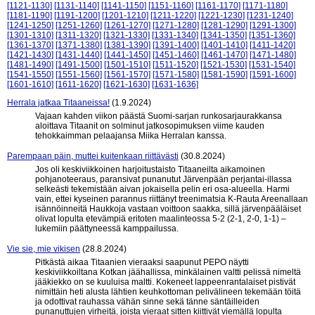
[1121-1130]
[1131-1140]
[1141-1150]
[1151-1160]
[1161-1170]
[1171-1180]
[1181-1190]
[1191-1200]
[1201-1210]
[1211-1220]
[1221-1230]
[1231-1240]
[1241-1250]
[1251-1260]
[1261-1270]
[1271-1280]
[1281-1290]
[1291-1300]
[1301-1310]
[1311-1320]
[1321-1330]
[1331-1340]
[1341-1350]
[1351-1360]
[1361-1370]
[1371-1380]
[1381-1390]
[1391-1400]
[1401-1410]
[1411-1420]
[1421-1430]
[1431-1440]
[1441-1450]
[1451-1460]
[1461-1470]
[1471-1480]
[1481-1490]
[1491-1500]
[1501-1510]
[1511-1520]
[1521-1530]
[1531-1540]
[1541-1550]
[1551-1560]
[1561-1570]
[1571-1580]
[1581-1590]
[1591-1600]
[1601-1610]
[1611-1620]
[1621-1630]
[1631-1636]
Herrala jatkaa Titaaneissa!
(1.9.2024)
Vajaan kahden viikon päästä Suomi-sarjan runkosarjaurakkansa
aloittava Titaanit on solminut jatkosopimuksen viime kauden
tehokkaimman pelaajansa Miika Herralan kanssa.
Parempaan päin, muttei kuitenkaan riittävästi
(30.8.2024)
Jos oli keskiviikkoinen harjoitustaisto Titaaneilta aikamoinen
pohjanoteeraus, paransivat punanutut Järvenpään perjantai-illassa
selkeästi tekemistään aivan jokaisella pelin eri osa-alueella. Harmi
vain, ettei kyseinen parannus riittänyt treenimatsia K-Rauta Areenallaan
isännöinneitä Haukkoja vastaan voittoon saakka, sillä järvenpääläiset
olivat lopulta etevämpiä eritoten maalinteossa 5-2 (2-1, 2-0, 1-1) –
lukemiin päättyneessä kamppailussa.
Vie sie, mie vikisen
(28.8.2024)
Pitkästä aikaa Titaanien vieraaksi saapunut PEPO näytti
keskiviikkoiltana Kotkan jäähallissa, minkälainen valtti pelissä nimeltä
jääkiekko on se kuuluisa maltti. Kokeneet lappeenrantalaiset pistivät
nimittäin heti alusta lähtien keuhkottoman pelivälineen tekemään töitä
ja odottivat rauhassa vähän sinne sekä tänne säntäilleiden
punanuttujen virheitä, joista vieraat sitten kiittivät viemällä lopulta