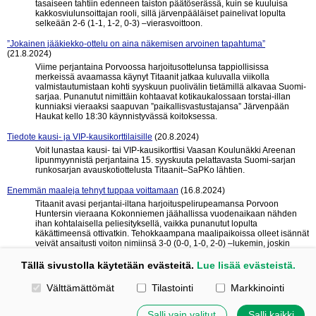
tasaiseen tahtiin edenneen taiston päätöserässä, kuin se kuuluisa
kakkosviulunsoittajan rooli, sillä järvenpääläiset painelivat lopulta
selkeään 2-6 (1-1, 1-2, 0-3) –vierasvoittoon.
”Jokainen jääkiekko-ottelu on aina näkemisen arvoinen tapahtuma”
(21.8.2024)
Viime perjantaina Porvoossa harjoitusottelunsa tappiollisissa
merkeissä avaamassa käynyt Titaanit jatkaa kuluvalla viikolla
valmistautumistaan kohti syyskuun puolivälin tietämillä alkavaa Suomi-
sarjaa. Punanutut nimittäin kohtaavat kotikaukalossaan torstai-illan
kunniaksi vieraaksi saapuvan ”paikallisvastustajansa” Järvenpään
Haukat kello 18:30 käynnistyvässä koitoksessa.
Tiedote kausi- ja VIP-kausikorttilaisille
(20.8.2024)
Voit lunastaa kausi- tai VIP-kausikorttisi Vaasan Koulunäkki Areenan
lipunmyynnistä perjantaina 15. syyskuuta pelattavasta Suomi-sarjan
runkosarjan avauskotiottelusta Titaanit–SaPKo lähtien.
Enemmän maaleja tehnyt tuppaa voittamaan
(16.8.2024)
Titaanit avasi perjantai-iltana harjoituspelirupeamansa Porvoon
Huntersin vieraana Kokonniemen jäähallissa vuodenaikaan nähden
ihan kohtalaisella peliesityksellä, vaikka punanutut lopulta
käkättimeensä ottivatkin. Tehokkaampana maalipaikoissa olleet isännät
veivät ansaitusti voiton nimiinsä 3-0 (0-0, 1-0, 2-0) –lukemin, joskin
myös kotkalaisilla oli omat paikkansa kamppailun ratkomiseen.
Tällä sivustolla käytetään evästeitä.
Lue lisää evästeistä.
« edelliset 10
seuraavat 10 »
Valitse käytettävät evästeet
Välttämättömät
Tilastointi
Markkinointi
Tehty Yhdistysavaimella
|
Evästeet
Salli vain valitut
Salli kaikki