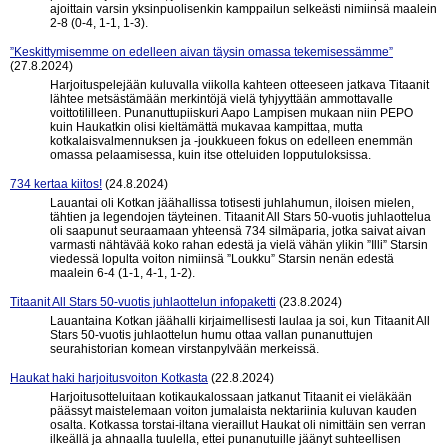
ajoittain varsin yksinpuolisenkin kamppailun selkeästi nimiinsä maalein
2-8 (0-4, 1-1, 1-3).
”Keskittymisemme on edelleen aivan täysin omassa tekemisessämme”
(27.8.2024)
Harjoituspelejään kuluvalla viikolla kahteen otteeseen jatkava Titaanit
lähtee metsästämään merkintöjä vielä tyhjyyttään ammottavalle
voittotililleen. Punanuttupiiskuri Aapo Lampisen mukaan niin PEPO
kuin Haukatkin olisi kieltämättä mukavaa kampittaa, mutta
kotkalaisvalmennuksen ja -joukkueen fokus on edelleen enemmän
omassa pelaamisessa, kuin itse otteluiden lopputuloksissa.
734 kertaa kiitos!
(24.8.2024)
Lauantai oli Kotkan jäähallissa totisesti juhlahumun, iloisen mielen,
tähtien ja legendojen täyteinen. Titaanit All Stars 50-vuotis juhlaottelua
oli saapunut seuraamaan yhteensä 734 silmäparia, jotka saivat aivan
varmasti nähtävää koko rahan edestä ja vielä vähän ylikin ”Illi” Starsin
viedessä lopulta voiton nimiinsä ”Loukku” Starsin nenän edestä
maalein 6-4 (1-1, 4-1, 1-2).
Titaanit All Stars 50-vuotis juhlaottelun infopaketti
(23.8.2024)
Lauantaina Kotkan jäähalli kirjaimellisesti laulaa ja soi, kun Titaanit All
Stars 50-vuotis juhlaottelun humu ottaa vallan punanuttujen
seurahistorian komean virstanpylvään merkeissä.
Haukat haki harjoitusvoiton Kotkasta
(22.8.2024)
Harjoitusotteluitaan kotikaukalossaan jatkanut Titaanit ei vieläkään
päässyt maistelemaan voiton jumalaista nektariinia kuluvan kauden
osalta. Kotkassa torstai-iltana vieraillut Haukat oli nimittäin sen verran
ilkeällä ja ahnaalla tuulella, ettei punanutuille jäänyt suhteellisen