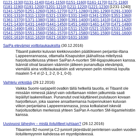
[1121-1130]
[1131-1140]
[1141-1150]
[1151-1160]
[1161-1170]
[1171-1180]
[1181-1190]
[1191-1200]
[1201-1210]
[1211-1220]
[1221-1230]
[1231-1240]
[1241-1250]
[1251-1260]
[1261-1270]
[1271-1280]
[1281-1290]
[1291-1300]
[1301-1310]
[1311-1320]
[1321-1330]
[1331-1340]
[1341-1350]
[1351-1360]
[1361-1370]
[1371-1380]
[1381-1390]
[1391-1400]
[1401-1410]
[1411-1420]
[1421-1430]
[1431-1440]
[1441-1450]
[1451-1460]
[1461-1470]
[1471-1480]
[1481-1490]
[1491-1500]
[1501-1510]
[1511-1520]
[1521-1530]
[1531-1540]
[1541-1550]
[1551-1560]
[1561-1570]
[1571-1580]
[1581-1590]
[1591-1600]
[1601-1610]
[1611-1620]
[1621-1630]
[1631-1636]
SaiPa etevämpi voittolaukauksilla
(30.12.2016)
Titaanit paketoi kuluvan kiekkovuoden päätökseen perjantai-iltana
Lappeenrannassa, ottamalla Kisapuiston jäähallissa mitellyssä
harjoitusottelussa yhteen SaiPan A-nuorten SM-liigajoukkueen kanssa.
Isännät olivat tasaisen väännön jälkeen punanuttuja etevämpiä,
viemällä aina voittolaukauksiin asti venyneen pelin nimiinsä lopulta
maalein 5-4 vl (2-1, 2-2, 0-1, 0-0).
Vaihtelu virkistää
(29.12.2016)
Vaikka Suomi-sarjapelit ovatkin tällä hetkellä tauolla, ei Titaanit ole
missään nimessä jäänyt vain odottamaan niiden jatkumista saati
lepäillyt laakereillaan. Punanutut ovat käyttäneet joulutauon kovaan
harjoitteluun, joka saanee ansaitsemansa huipennuksen kuluvan
viikon perjantaina Lappeenrannassa, jossa kotkalaiset iskevät
harjoitusottelun merkeissä yhteen SaiPan A-nuorten SM-liigamiehistön
kanssa.
Uusivuosi lähestyy – mistä ilotulitteet juhlaan?
(26.12.2016)
Titaanien B2-nuoret ja C2-juniorit järjestävät perinteisen uuden vuoden
ilotulitemyynnin kahdessa eri myyntipisteessä.