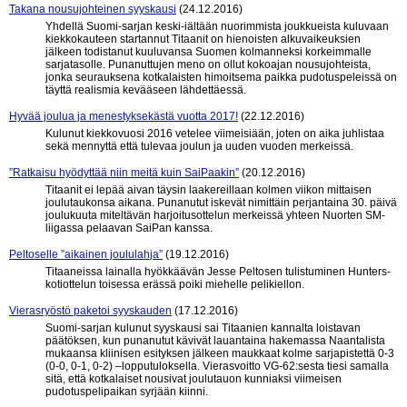
Takana nousujohteinen syyskausi
(24.12.2016)
Yhdellä Suomi-sarjan keski-iältään nuorimmista joukkueista kuluvaan
kiekkokauteen startannut Titaanit on hienoisten alkuvaikeuksien
jälkeen todistanut kuuluvansa Suomen kolmanneksi korkeimmalle
sarjatasolle. Punanuttujen meno on ollut kokoajan nousujohteista,
jonka seurauksena kotkalaisten himoitsema paikka pudotuspeleissä on
täyttä realismia kevääseen lähdettäessä.
Hyvää joulua ja menestyksekästä vuotta 2017!
(22.12.2016)
Kulunut kiekkovuosi 2016 vetelee viimeisiään, joten on aika juhlistaa
sekä mennyttä että tulevaa joulun ja uuden vuoden merkeissä.
”Ratkaisu hyödyttää niin meitä kuin SaiPaakin”
(20.12.2016)
Titaanit ei lepää aivan täysin laakereillaan kolmen viikon mittaisen
joulutaukonsa aikana. Punanutut iskevät nimittäin perjantaina 30. päivä
joulukuuta miteltävän harjoitusottelun merkeissä yhteen Nuorten SM-
liigassa pelaavan SaiPan kanssa.
Peltoselle ”aikainen joululahja”
(19.12.2016)
Titaaneissa lainalla hyökkäävän Jesse Peltosen tulistuminen Hunters-
kotiottelun toisessa erässä poiki miehelle pelikiellon.
Vierasryöstö paketoi syyskauden
(17.12.2016)
Suomi-sarjan kulunut syyskausi sai Titaanien kannalta loistavan
päätöksen, kun punanutut kävivät lauantaina hakemassa Naantalista
mukaansa kliinisen esityksen jälkeen maukkaat kolme sarjapistettä 0-3
(0-0, 0-1, 0-2) –lopputuloksella. Vierasvoitto VG-62:sesta tiesi samalla
sitä, että kotkalaiset nousivat joulutauon kunniaksi viimeisen
pudotuspelipaikan syrjään kiinni.