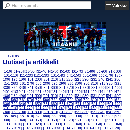
Valikko
« Takaisin
Uutiset ja artikkelit
[1-10]
[11-20]
[21-30]
[31-40]
[41-50]
[51-60]
[61-70]
[71-80]
[81-90]
[91-100]
[101-110]
[111-120]
[121-130]
[131-140]
[141-150]
[151-160]
[161-170]
[171-
180]
[181-190]
[191-200]
[201-210]
[211-220]
[221-230]
[231-240]
[241-250]
[251-260]
[261-270]
[271-280]
[281-290]
[291-300]
[301-310]
[311-320]
[321-
330]
[331-340]
[341-350]
[351-360]
[361-370]
[371-380]
[381-390]
[391-400]
[401-410]
[411-420]
[421-430]
[431-440]
[441-450]
[451-460]
[461-470]
[471-
480]
[481-490]
[491-500]
[501-510]
[511-520]
[521-530]
[531-540]
[541-550]
[551-560]
[561-570]
[571-580]
[581-590]
[591-600]
[601-610]
[611-620]
[621-
630]
[631-640]
[641-650]
[651-660]
[661-670]
[671-680]
[681-690]
[691-700]
[701-710]
[711-720]
[721-730]
[731-740]
[741-750]
[751-760]
[761-770]
[771-
780]
[781-790]
[791-800]
[801-810]
[811-820]
[821-830]
[831-840]
[841-850]
[851-860]
[861-870]
[871-880]
[881-890]
[891-900]
[901-910]
[911-920]
[921-
930]
[931-940]
[941-950]
[951-960]
[961-970]
[971-980]
[981-990]
[991-1000]
[1001-1010]
[1011-1020]
[1021-1030]
[1031-1040]
[1041-1050]
[1051-1060]
[1061-1070]
[1071-1080]
[1081-1090]
[1091-1100]
[1101-1110]
[1111-1120]