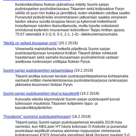
Keskiviikkoiltana Nokian jäähallissa mitelty Suomi-sarjan
pudotuspelien puolivälieräavaus Titaanien sekä kotijoukkue Pyryn
välillä oli juuri niin tiukka ja jännittävä, kuten etukäteen odottaa saattoi.
Punanutut pistivät koko ensimmäiseen jatkoerään saakka venyneen
taiston aikana surutta kroppaa likoon ja kykenivät hetkellisesti
horjuttamaan isäntien itseluottamusta, mutta lopulta nokialaiset
onnistuivat kuitenkin nousemaan kotivoittoon Teppo Antilan ajassa
75:07 iskemällä 4-3 (1-0, 0-2, 2-1, 1-0) –äkkikuolemaosumalla.
”Meillä on selkeä kiusaajan rooli”
(20.2.2018)
Viimeisellä mahdollisella hetkellä piljettinsä Suomi-sarjan
pudotuspelijunaan lunastanut Kotkan Titaanit lähtee rohkeasti
haastamaan sekä samalla kiusaamaan puolivälierissä vastaan
asettuvaa runkosarjan voittajaa Nokian Pyryä.
Suomi-sarjan pudotuspelien pelaamistapa
(19.2.2018)
Titaanit aloittaa kuluvan kevään pudotuspelitaipaleensa kohtaamalla
varmasti erittäin mielenkiintoisessa puolivälieräsarjassa runkosarjan
ykköseksi kivunneen Nokian Pyryn.
Suomi-sarjan pudotuspelien liput ja kausikortit
(19.2.2018)
Kuluvalla viikolla käynnistyvät Suomi-sarjan pudotuspelit tuovat
tullessaan muutoksia Titaanien kotipelien lippu- ja
kausikorttikäytäntöihin.
”Punakone” punnersi pudotuspelijunaan!
(18.2.2018)
Titaanit pelaa Suomi-sarjan pudotuspeleissä keväällä 2018! Asia
varmistui, kun AIK/Laser HT hävisi kotonaan D-Kiekolle ja punanutut
puolestaan kepittivät omassa alemman loppusarjan viimeisessä
koitoksessaan KSOY Areenalla vierailleen Muik Hockeyn maalein 5-0