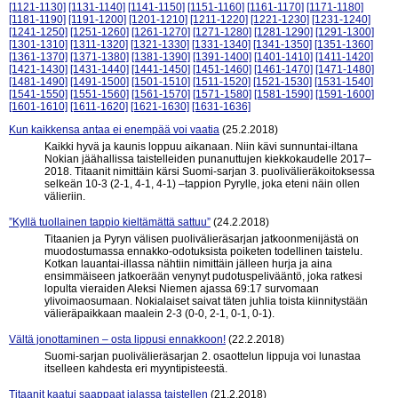
[1121-1130]
[1131-1140]
[1141-1150]
[1151-1160]
[1161-1170]
[1171-1180]
[1181-1190]
[1191-1200]
[1201-1210]
[1211-1220]
[1221-1230]
[1231-1240]
[1241-1250]
[1251-1260]
[1261-1270]
[1271-1280]
[1281-1290]
[1291-1300]
[1301-1310]
[1311-1320]
[1321-1330]
[1331-1340]
[1341-1350]
[1351-1360]
[1361-1370]
[1371-1380]
[1381-1390]
[1391-1400]
[1401-1410]
[1411-1420]
[1421-1430]
[1431-1440]
[1441-1450]
[1451-1460]
[1461-1470]
[1471-1480]
[1481-1490]
[1491-1500]
[1501-1510]
[1511-1520]
[1521-1530]
[1531-1540]
[1541-1550]
[1551-1560]
[1561-1570]
[1571-1580]
[1581-1590]
[1591-1600]
[1601-1610]
[1611-1620]
[1621-1630]
[1631-1636]
Kun kaikkensa antaa ei enempää voi vaatia
(25.2.2018)
Kaikki hyvä ja kaunis loppuu aikanaan. Niin kävi sunnuntai-iltana
Nokian jäähallissa taistelleiden punanuttujen kiekkokaudelle 2017–
2018. Titaanit nimittäin kärsi Suomi-sarjan 3. puolivälieräkoitoksessa
selkeän 10-3 (2-1, 4-1, 4-1) –tappion Pyrylle, joka eteni näin ollen
välieriin.
”Kyllä tuollainen tappio kieltämättä sattuu”
(24.2.2018)
Titaanien ja Pyryn välisen puolivälieräsarjan jatkoonmenijästä on
muodostumassa ennakko-odotuksista poiketen todellinen taistelu.
Kotkan lauantai-illassa nähtiin nimittäin jälleen hurja ja aina
ensimmäiseen jatkoerään venynyt pudotuspelivääntö, joka ratkesi
lopulta vieraiden Aleksi Niemen ajassa 69:17 survomaan
ylivoimaosumaan. Nokialaiset saivat täten juhlia toista kiinnitystään
välieräpaikkaan maalein 2-3 (0-0, 2-1, 0-1, 0-1).
Vältä jonottaminen – osta lippusi ennakkoon!
(22.2.2018)
Suomi-sarjan puolivälieräsarjan 2. osaottelun lippuja voi lunastaa
itselleen kahdesta eri myyntipisteestä.
Titaanit kaatui saappaat jalassa taistellen
(21.2.2018)