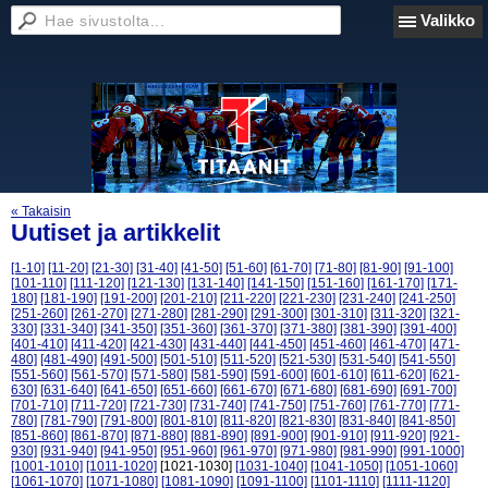
Valikko
« Takaisin
Uutiset ja artikkelit
[1-10]
[11-20]
[21-30]
[31-40]
[41-50]
[51-60]
[61-70]
[71-80]
[81-90]
[91-100]
[101-110]
[111-120]
[121-130]
[131-140]
[141-150]
[151-160]
[161-170]
[171-
180]
[181-190]
[191-200]
[201-210]
[211-220]
[221-230]
[231-240]
[241-250]
[251-260]
[261-270]
[271-280]
[281-290]
[291-300]
[301-310]
[311-320]
[321-
330]
[331-340]
[341-350]
[351-360]
[361-370]
[371-380]
[381-390]
[391-400]
[401-410]
[411-420]
[421-430]
[431-440]
[441-450]
[451-460]
[461-470]
[471-
480]
[481-490]
[491-500]
[501-510]
[511-520]
[521-530]
[531-540]
[541-550]
[551-560]
[561-570]
[571-580]
[581-590]
[591-600]
[601-610]
[611-620]
[621-
630]
[631-640]
[641-650]
[651-660]
[661-670]
[671-680]
[681-690]
[691-700]
[701-710]
[711-720]
[721-730]
[731-740]
[741-750]
[751-760]
[761-770]
[771-
780]
[781-790]
[791-800]
[801-810]
[811-820]
[821-830]
[831-840]
[841-850]
[851-860]
[861-870]
[871-880]
[881-890]
[891-900]
[901-910]
[911-920]
[921-
930]
[931-940]
[941-950]
[951-960]
[961-970]
[971-980]
[981-990]
[991-1000]
[1001-1010]
[1011-1020]
[1021-1030]
[1031-1040]
[1041-1050]
[1051-1060]
[1061-1070]
[1071-1080]
[1081-1090]
[1091-1100]
[1101-1110]
[1111-1120]